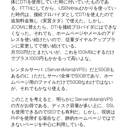
体にDTIを使用していた時に付いていたものであ
る。FTTHにしてから、USENやauひかりを使ってい
た時代は、接続プロバイダとしてDTIを使えたので
追加料金無し（実質タダ）で使えた。しかし、
JCOMに替えたら、DTIを接続プロバイダにはできな
くなった。それでも、ホームページやメールのアド
レスを使い続けたいので、従量ダイヤルアッププラ
ンに変更してで使い続けている。
月350円だとまだいいが、これを100MBにするだけ
でプラス1000円もかかるって高いよな。
レンタルサーバ（ServersMan@VPS）だと50GBも
あるのに（ただしサーバ全体で50GBであり、ホー
ムページ用のファイルだけで50GBなわけではない
が、それでもかなり使える。
このことを考えると、明らかに ServersMan@VPS
の方がお得である。ディスク容量が多い上に、SSL
も使用できるのでSEOでも有利だ。しかし、現状は
PHPを使用する場合など、静的ホームページではで
きないページを中心に利用している。