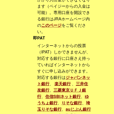
ます（ペイジーからの入金は
可能）。専用口座を開設でき
る銀行はJRAホームページ内
の
このページ
をご覧くださ
い。
即PAT
インターネットからの投票
（IPAT）しかできませんが、
対応する銀行に口座さえ持っ
ていればインターネットから
すぐに申し込みができます。
対応する銀行は
ジャパンネッ
ト銀行
、
楽天銀行
、
三井住
友銀行
、
三菱東京ＵＦＪ銀
行
、
住信SBIネット銀行
、
ゆ
うちょ銀行
、
りそな銀行
、
埼
玉りそな銀行
、
auじぶん銀行