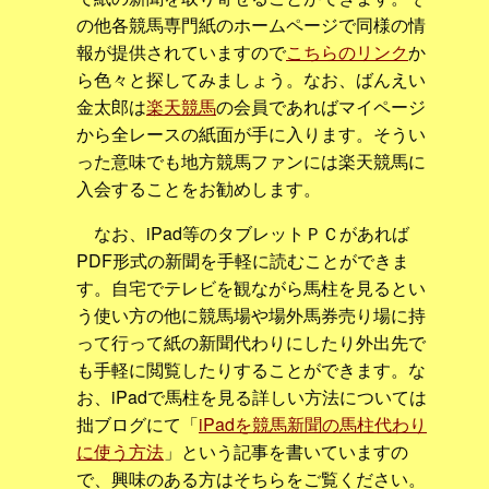
の他各競馬専門紙のホームページで同様の情
報が提供されていますので
こちらのリンク
か
ら色々と探してみましょう。なお、ばんえい
金太郎は
楽天競馬
の会員であればマイページ
から全レースの紙面が手に入ります。そうい
った意味でも地方競馬ファンには楽天競馬に
入会することをお勧めします。
なお、iPad等のタブレットＰＣがあれば
PDF形式の新聞を手軽に読むことができま
す。自宅でテレビを観ながら馬柱を見るとい
う使い方の他に競馬場や場外馬券売り場に持
って行って紙の新聞代わりにしたり外出先で
も手軽に閲覧したりすることができます。な
お、iPadで馬柱を見る詳しい方法については
拙ブログにて「
iPadを競馬新聞の馬柱代わり
に使う方法
」という記事を書いていますの
で、興味のある方はそちらをご覧ください。