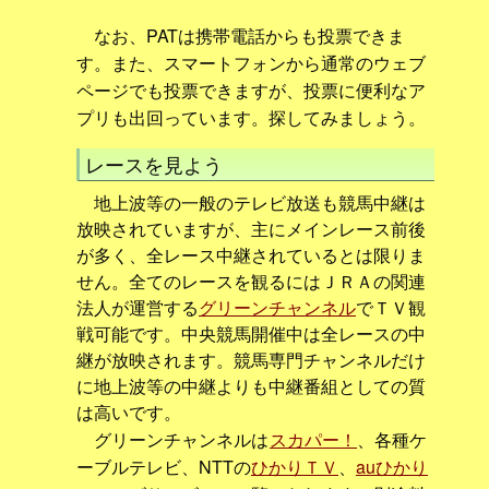
なお、PATは携帯電話からも投票できま
す。また、スマートフォンから通常のウェブ
ページでも投票できますが、投票に便利なア
プリも出回っています。探してみましょう。
レースを見よう
地上波等の一般のテレビ放送も競馬中継は
放映されていますが、主にメインレース前後
が多く、全レース中継されているとは限りま
せん。全てのレースを観るにはＪＲＡの関連
法人が運営する
グリーンチャンネル
でＴＶ観
戦可能です。中央競馬開催中は全レースの中
継が放映されます。競馬専門チャンネルだけ
に地上波等の中継よりも中継番組としての質
は高いです。
グリーンチャンネルは
スカパー！
、各種ケ
ーブルテレビ、NTTの
ひかりＴＶ
、
auひかり