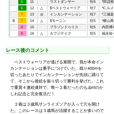
6
11
ラストダンサー
牡6
*田辺
6
12
△
$ベストウォーリア
牡7
*C.ル
7
13
◎
インカンテーション
牡7
*三浦
B
7
14
△
$モーニン
牡5
*横山
8
15
ブラゾンドゥリス
牡5
内田博
8
16
△
カフジテイク
牡5
福永祐
レース後のコメント
ベストウォーリアが逃げる展開で、我が本命イン
カンテーションは番手につけていた。残り400mを
切ったあたりでインカンテーションが先頭に踊りて
て、そこから後続を振り切って勝利を挙げた。これ
で重賞４連続連対で、唯一２着だったのもJpnIのか
しわ記念と完全復活だ！
２着は３歳馬サンライズソアが入って穴を開け
た。このレースは３歳馬が活躍することが多いので