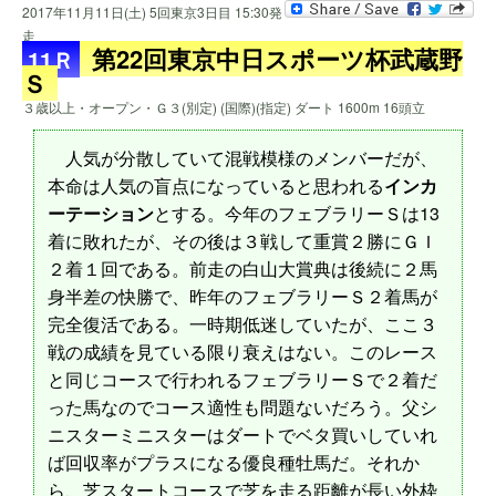
2017年11月11日(土) 5回東京3日目 15:30発
走
第22回東京中日スポーツ杯武蔵野
11Ｒ
Ｓ
３歳以上・オープン・Ｇ３(別定) (国際)(指定) ダート 1600m 16頭立
人気が分散していて混戦模様のメンバーだが、
本命は人気の盲点になっていると思われる
インカ
ーテーション
とする。今年のフェブラリーＳは13
着に敗れたが、その後は３戦して重賞２勝にＧＩ
２着１回である。前走の白山大賞典は後続に２馬
身半差の快勝で、昨年のフェブラリーＳ２着馬が
完全復活である。一時期低迷していたが、ここ３
戦の成績を見ている限り衰えはない。このレース
と同じコースで行われるフェブラリーＳで２着だ
った馬なのでコース適性も問題ないだろう。父シ
ニスターミニスターはダートでベタ買いしていれ
ば回収率がプラスになる優良種牡馬だ。それか
ら、芝スタートコースで芝を走る距離が長い外枠