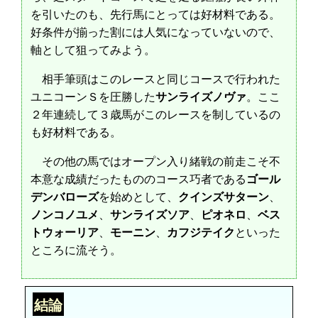
を引いたのも、先行馬にとっては好材料である。
好条件が揃った割には人気になっていないので、
軸として狙ってみよう。
相手筆頭はこのレースと同じコースで行われた
ユニコーンＳを圧勝した
サンライズノヴァ
。ここ
２年連続して３歳馬がこのレースを制しているの
も好材料である。
その他の馬ではオープン入り緒戦の前走こそ不
本意な成績だったもののコース巧者である
ゴール
デンバローズ
を始めとして、
クインズサターン
、
ノンコノユメ
、
サンライズソア
、
ピオネロ
、
ベス
トウォーリア
、
モーニン
、
カフジテイク
といった
ところに流そう。
結論