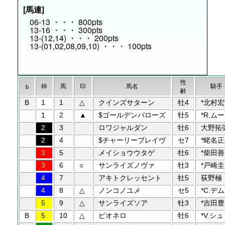
[馬連]
06-13 ・・・ 800pts
13-16 ・・・ 300pts
13-(12,14) ・・・ 200pts
13-(01,02,08,09,10) ・・・ 100pts
性
枠
馬
印
馬名
騎手
b
齢
B
1
1
△
クインズサターン
牡4
*北村
1
2
▲
$ゴールデンバローズ
牡5
*R.ム
2
3
ロワジャルダン
牡6
大野拓
2
4
$チャーリーブレイヴ
セ7
*蛯名
3
5
メイショウウタゲ
牡6
*柴田
3
6
○
サンライズノヴァ
牡3
*戸崎
4
7
アキトクレッセント
牡5
荻野極
4
8
△
ノンコノユメ
セ5
*C.デ
5
9
△
サンライズソア
牡3
*吉田豊
B
5
10
△
ピオネロ
牡6
*V.シ