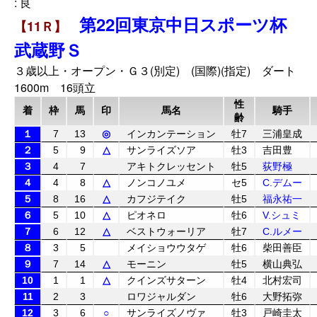
: 良
第22回東京中日スポーツ杯
【11Ｒ】
武蔵野Ｓ
３歳以上・オープン・Ｇ３(別定) (国際)(指定) ダート
1600m 16頭立
性
着
枠
馬
印
馬名
騎手
齢
１
7
13
◎
インカンテーション
牡7
三浦皇成
２
5
9
△
サンライズソア
牡3
吉田豊
３
4
7
アキトクレッセント
牡5
荻野極
４
4
8
△
ノンコノユメ
セ5
C.デムー
５
8
16
△
カフジテイク
牡5
福永祐一
６
5
10
△
ピオネロ
牡6
V.シュミ
７
6
12
△
ベストウォーリア
牡7
C.ルメー
８
3
5
メイショウウタゲ
牡6
柴田善臣
９
7
14
△
モーニン
牡5
横山典弘
10
1
1
△
クインズサターン
牡4
北村宏司
11
2
3
ロワジャルダン
牡6
大野拓弥
12
3
6
○
サンライズノヴァ
牡3
戸崎圭太