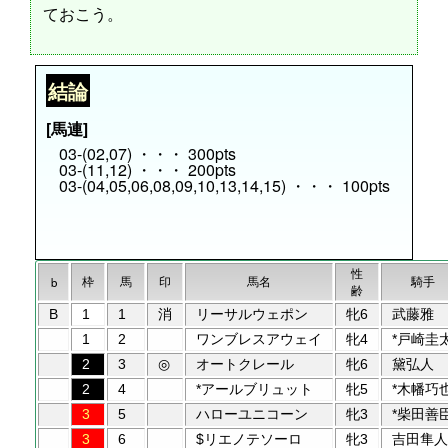
ておこう。
結論
[馬連]
03-(02,07) ・・・ 300pts
03-(11,12) ・・・ 200pts
03-(04,05,06,08,09,10,13,14,15) ・・・ 100pts
性
枠
馬
印
馬名
騎手
b
齢
B
1
1
消
リーサルウェポン
牝6
武藤雅
1
2
ワンブレスアウェイ
牝4
*戸崎圭
2
3
◎
オートクレール
牝6
黛弘人
2
4
*アールブリュット
牝5
*木幡巧
3
5
ハローユニコーン
牝3
*柴田善
3
6
$リエノテソーロ
牝3
吉田隼人