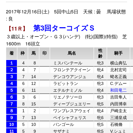
2017年12月16日(土) 5回中山5日 天候 : 曇 馬場状態
: 良
第3回ターコイズＳ
【11Ｒ】
３歳以上・オープン・Ｇ３(ハンデ) (牝)(国際)(特指) 芝
1600m 16頭立
性
着
枠
馬
印
馬名
騎手
齢
１
4
8
ミスパンテール
牝3
横山典弘
２
4
7
フロンテアクイーン
牝4
北村宏司
３
7
14
デンコウアンジュ
牝4
蛯名正義
４
6
12
ラビットラン
牝3
C.デムー
５
6
11
エテルナミノル
牝4
和田竜二
６
3
6
リエノテソーロ
牝3
吉田隼人
７
8
15
ディープジュエリー
牝5
内田博幸
８
1
2
ワンブレスアウェイ
牝4
戸崎圭太
９
7
13
ペイシャフェリス
牝6
三浦皇成
10
5
10
バンゴール
牝5
石橋脩
11
5
9
サザナミ
牝5
V.シュミ