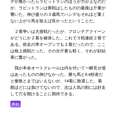
デが無かったらラビットランのほうが力が上なのだ
が、ラビットランは善戦はしたものの最後は斤量が
響いた。伸び盛りの３歳馬でハンデもそれほど重く
ない上がり馬を狙えば良かったということだ。
２着争いは大接戦だったが、フロンテアクイーン
がどうにか２着を確保した。これで３戦連続２着で
ある。前走の準オープンでも２着だったので、ここ
は格上挑戦だった。その分斤量も軽く、それが好結
果に繋がった。
我が本命オートクレールは内を付いて一瞬見せ場
はあったものの伸びなかった。勝ち馬と0.4秒差だ
と惨敗とまではいえないが、14着に敗退した。着
順ほどには負けてないので、次は人気の割には好走
して穴を開けることに期待できる。
外れ