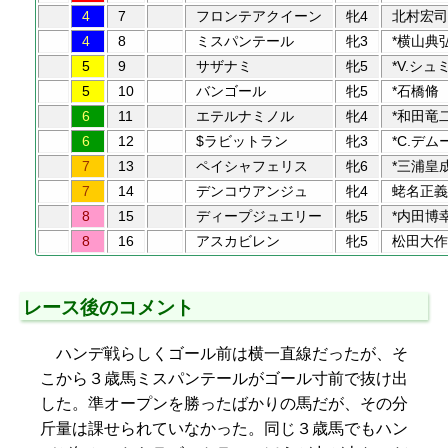
4
7
フロンテアクイーン
牝4
北村宏司
4
8
ミスパンテール
牝3
*横山典
5
9
サザナミ
牝5
*V.シュ
5
10
バンゴール
牝5
*石橋脩
6
11
エテルナミノル
牝4
*和田竜
6
12
$ラビットラン
牝3
*C.デム
7
13
ペイシャフェリス
牝6
*三浦皇
7
14
デンコウアンジュ
牝4
蛯名正義
8
15
ディープジュエリー
牝5
*内田博
8
16
アスカビレン
牝5
松田大作
レース後のコメント
ハンデ戦らしくゴール前は横一直線だったが、そ
こから３歳馬ミスパンテールがゴール寸前で抜け出
した。準オープンを勝ったばかりの馬だが、その分
斤量は課せられていなかった。同じ３歳馬でもハン