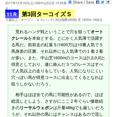
2017年12月16日(土) 5回中山5日目 15:25発
走
第3回ターコイズＳ
11Ｒ
３歳以上・オープン・Ｇ３(ハンデ) (牝)(国際)(特指) 芝 1600m 16頭立
荒れるハンデ戦ということで穴を狙って
オート
クレール
を本命とする。とにかく人気薄で活躍す
る馬だ。前前走の紅葉Ｓ(1600万)は10番人気で５
馬身差の圧勝。それ以外にも人気薄での１着２着
が多い。また、中山芝1600mのコースは[1,2,0,0]と
得意としており、連に絡んだ３つのレースはすべ
て人気以上の走りをしている。人気になりにくい
穴っぽい馬が得意コースに出走してくるとなれば
狙うしかないだろう。
相手はほぼ全ての馬に可能性があるので、ほぼ
総流しとしよう。さすがにここ２年ぐらい惨敗続
きの
リーサルウェポン
は斤量48kgでも厳しいだろ
うが、それ以外の馬にはチャンスはあるので流し