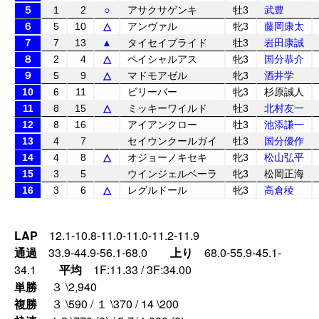
５
1
2
○
アサクサゲンキ
牡3
武豊
６
5
10
△
アンヴァル
牝3
藤岡康太
７
7
13
▲
タイセイプライド
牡3
岩田康誠
８
2
4
△
ペイシャルアス
牝3
国分恭介
９
5
9
△
マドモアゼル
牝3
酒井学
10
6
11
ビリーバー
牝3
杉原誠人
11
8
15
△
ミッキーワイルド
牡3
北村友一
12
8
16
アイアンクロー
牡3
池添謙一
13
4
7
セイウンクールガイ
牡3
国分優作
14
4
8
△
オジョーノキセキ
牝3
松山弘平
15
3
5
ウインジェルベーラ
牝3
松岡正海
16
3
6
△
レグルドール
牝3
高倉稜
LAP
12.1-10.8-11.0-11.0-11.2-11.9
通過
33.9-44.9-56.1-68.0
上り
68.0-55.9-45.1-
34.1
平均
1F:11.33 / 3F:34.00
単勝
３ \2,940
複勝
３ \590 / １ \370 / 14 \200