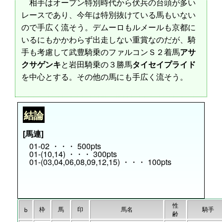
相手はオープン特別時代から伏兵の台頭が多い
レースであり、今年は特別抜けている馬もいない
ので手広く流そう。デムーロもルメールも京都に
いるにもかかわらず出走しない重賞なのだが、騎
手も考慮して武豊騎乗のファルコンＳ２着馬
アサ
クサゲンキ
と岩田騎乗の３勝馬
タイセイプライド
を中心とする。その他の馬にも手広く流そう。
結論
[馬連]
01-02 ・・・ 500pts
01-(10,14) ・・・ 300pts
01-(03,04,06,08,09,12,15) ・・・ 100pts
性
枠
馬
印
馬名
騎手
b
齢