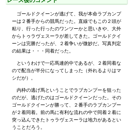
ゴールドクイーンが逃げて、我が本命ラブカンプ
ーは２番手からの競馬だった。直線でもこの２頭が
粘り、行った行ったのワンツーかと思いきや、大外
からトゥラヴェスーラが差してきた。ゴールドクイ
ーンは完勝だったが、２着争いが微妙だ。写真判定
の結果は・・・同着だった。
というわけで一応馬連的中であるが、２着同着な
ので配当が半分になってしまった（外れるよりはマ
シだが）。
内枠の逃げ馬ということでラブカンプーを狙った
のだが、逃げたのはゴールドクイーンだった。その
ゴールドクイーンが勝って、２番手のラブカンプー
が２着同着。前の馬に有利な流れの中で同着２着に
突っ込んできたトゥラヴェスーラは地力があるとい
うことだろう。