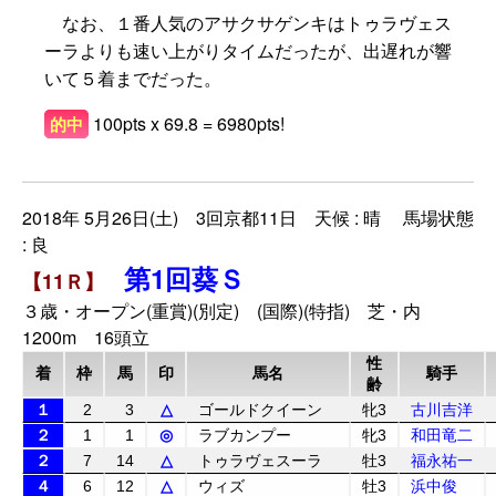
なお、１番人気のアサクサゲンキはトゥラヴェス
ーラよりも速い上がりタイムだったが、出遅れが響
いて５着までだった。
100pts x 69.8 = 6980pts!
的中
2018年 5月26日(土) 3回京都11日 天候 : 晴 馬場状態
: 良
第1回葵Ｓ
【11Ｒ】
３歳・オープン(重賞)(別定) (国際)(特指) 芝・内
1200m 16頭立
性
着
枠
馬
印
馬名
騎手
齢
１
2
3
△
ゴールドクイーン
牝3
古川吉洋
２
1
1
◎
ラブカンプー
牝3
和田竜二
２
7
14
△
トゥラヴェスーラ
牡3
福永祐一
４
6
12
△
ウィズ
牡3
浜中俊