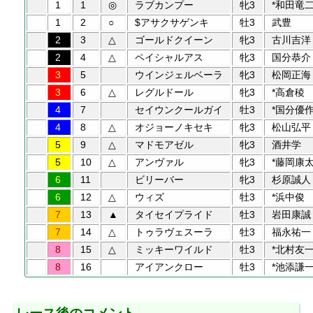
1
1
◎
ラブカンプー
牝3
*和田竜
1
2
○
$アサクサゲンキ
牡3
武豊
2
3
△
ゴールドクイーン
牝3
古川吉洋
2
4
△
ペイシャルアス
牝3
国分恭介
3
5
ウインジェルベーラ
牝3
松岡正海
3
6
△
レグルドール
牝3
*高倉稜
4
7
セイウンクールガイ
牡3
*国分優
4
8
△
オジョーノキセキ
牝3
松山弘平
5
9
△
マドモアゼル
牝3
酒井学
5
10
△
アンヴァル
牝3
*藤岡康
6
11
ビリーバー
牝3
杉原誠人
6
12
△
ウィズ
牡3
*浜中俊
7
13
▲
タイセイプライド
牡3
岩田康誠
7
14
△
トゥラヴェスーラ
牡3
福永祐一
8
15
△
ミッキーワイルド
牡3
*北村友
8
16
アイアンクロー
牡3
*池添謙
レース後のコメント