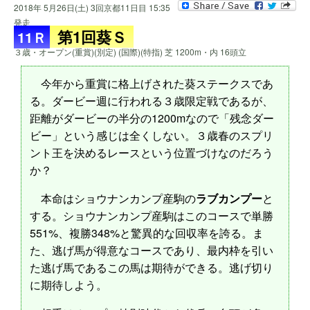
2018年 5月26日(土) 3回京都11日目 15:35
発走
第1回葵Ｓ
11Ｒ
３歳・オープン(重賞)(別定) (国際)(特指) 芝 1200m・内 16頭立
今年から重賞に格上げされた葵ステークスであ
る。ダービー週に行われる３歳限定戦であるが、
距離がダービーの半分の1200mなので「残念ダー
ビー」という感じは全くしない。３歳春のスプリ
ント王を決めるレースという位置づけなのだろう
か？
本命はショウナンカンプ産駒の
ラブカンプー
と
する。ショウナンカンプ産駒はこのコースで単勝
551%、複勝348%と驚異的な回収率を誇る。ま
た、逃げ馬が得意なコースであり、最内枠を引い
た逃げ馬であるこの馬は期待ができる。逃げ切り
に期待しよう。