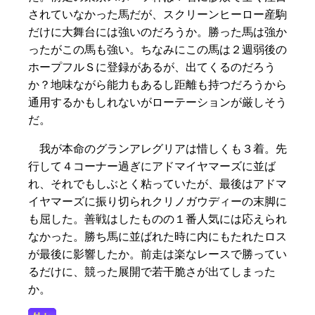
されていなかった馬だが、スクリーンヒーロー産駒
だけに大舞台には強いのだろうか。勝った馬は強か
ったがこの馬も強い。ちなみにこの馬は２週弱後の
ホープフルＳに登録があるが、出てくるのだろう
か？地味ながら能力もあるし距離も持つだろうから
通用するかもしれないがローテーションが厳しそう
だ。
我が本命のグランアレグリアは惜しくも３着。先
行して４コーナー過ぎにアドマイヤマーズに並ば
れ、それでもしぶとく粘っていたが、最後はアドマ
イヤマーズに振り切られクリノガウディーの末脚に
も屈した。善戦はしたものの１番人気には応えられ
なかった。勝ち馬に並ばれた時に内にもたれたロス
が最後に影響したか。前走は楽なレースで勝ってい
るだけに、競った展開で若干脆さが出てしまった
か。