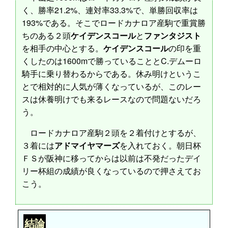
く、勝率21.2%、連対率33.3%で、単勝回収率は
193%である。そこでロードカナロア産駒で重賞勝
ちのある２頭
ケイデンスコール
と
ファンタジスト
を相手の中心とする。
ケイデンスコール
の印を重
くしたのは1600mで勝っていることとC.デムーロ
騎手に乗り替わるからである。休み明けというこ
とで相対的に人気が薄くなっているが、このレー
スは休養明けでも来るレースなので問題ないだろ
う。
ロードカナロア産駒２頭を２着付けとするが、
３着には
アドマイヤマーズ
を入れておく。朝日杯
ＦＳが阪神に移ってからは以前は不発だったデイ
リー杯組の成績が良くなっているので押さえてお
こう。
結論