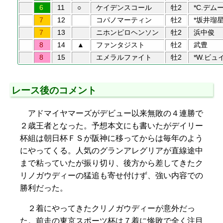
6
11
○
ケイデンスコール
牡2
*C.デム
7
12
コパノマーティン
牡2
*坂井瑠
7
13
ニホンピロヘンソン
牡2
浜中俊
8
14
▲
ファンタジスト
牡2
武豊
8
15
エメラルファイト
牡2
*W.ビュ
レース後のコメント
アドマイヤマーズがデビュー以来無敗の４連勝で
２歳王者となった。予想本文にも書いたがデイリー
杯組は朝日杯ＦＳが阪神に移ってからは毎年のよう
にやってくる。人気のグランアレグリアが直線途中
まで粘っていたが振り切り、後方から差してきたク
リノガウディーの猛追も寄せ付けず、強い内容での
勝利だった。
２着にやってきたクリノガウディーが意外だっ
た。前走の東京スポーツ杯は７着に惨敗で全く注目