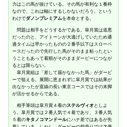
力はこの馬が抜けている。その馬が有利な１番枠
なので、これは軸にするしかないだろう。という
わけで
ダノンプレミアム
を本命とする。
問題は相手をどうするかである。皐月賞は道悪
だったのと、アイトーンが大逃げしていたため通
過タイムは早かったものの２番手以下はスローペ
ースだったので先行した馬がそのまま粘ったとい
うこともあって着順がそのままダービーにつなが
るとは限らない。
皐月賞組は「差して届かなかった馬」がダービ
ーで狙える。展開に恵まれずに皐月賞では結果が
出なかったが直線の長い東京コースではその末脚
が活かせるからである。
相手筆頭は皐月賞４着の
ステルヴィオ
としよ
う。皐月賞では２番人気で４着であり、３番人気
５着の
キタノコマンドール
にハナ差ではあるが先
着している。しかし、ダービーの前売りでは
ステ