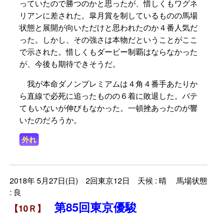
っていたので勝つのかと思ったが、惜しくもワグネ
リアンに差された。皐月賞を制しているものの馬場
状態と展開が向いただけと思われたのか４番人気だ
った。しかし、その強さは本物だということがここ
で示された。惜しくもダービー制覇はならなかった
が、今後も期待できそうだ。
我が本命ダノンプレミアムは４角４番手あたりか
ら直線で必死に追ったものの６着に敗退した。バテ
てもいないが伸びもなかった。一頓挫あったのが響
いたのだろうか。
外れ
2018年 5月27日(日) 2回東京12日 天候 : 晴 馬場状態
: 良
第85回東京優駿
【10Ｒ】