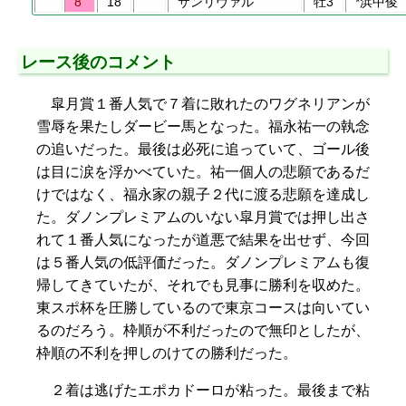
8
18
サンリヴァル
牡3
*浜中俊
レース後のコメント
皐月賞１番人気で７着に敗れたのワグネリアンが
雪辱を果たしダービー馬となった。福永祐一の執念
の追いだった。最後は必死に追っていて、ゴール後
は目に涙を浮かべていた。祐一個人の悲願であるだ
けではなく、福永家の親子２代に渡る悲願を達成し
た。ダノンプレミアムのいない皐月賞では押し出さ
れて１番人気になったが道悪で結果を出せず、今回
は５番人気の低評価だった。ダノンプレミアムも復
帰してきていたが、それでも見事に勝利を収めた。
東スポ杯を圧勝しているので東京コースは向いてい
るのだろう。枠順が不利だったので無印としたが、
枠順の不利を押しのけての勝利だった。
２着は逃げたエポカドーロが粘った。最後まで粘