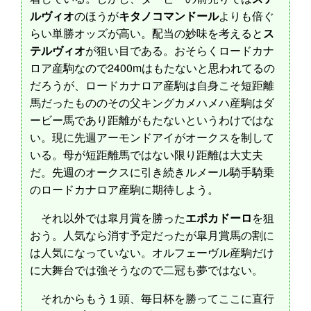
ルヴィオ
のほうが
キタノコマンドール
よりも倍ぐ
らい単勝オッズが高い。配当の妙味を考えると
ス
テルヴィオ
が狙い目である。おそらくロードカナ
ロア産駒なので2400mはもたないと思われてるの
だろうが、ロードカナロア産駒は自身こそ短距離
馬だったもののその父キングカメハメハ産駒はダ
ービー馬であり距離がもたないというわけではな
い。現に先週アーモンドアイがオークスを制して
いる。母が短距離馬ではない限り距離は大丈夫
だ。先週のオークスに引き続きルメール騎手騎乗
のロードカナロア産駒に期待しよう。
それ以外では皐月賞を勝った
エポカドーロ
を狙
おう。人気なら消す予定だったが皐月賞馬の割に
は人気になっていない。オルフェーヴル産駒だけ
に大舞台では強そうなので二冠も夢ではない。
それからもう１頭、毎日杯を勝ってここに直行