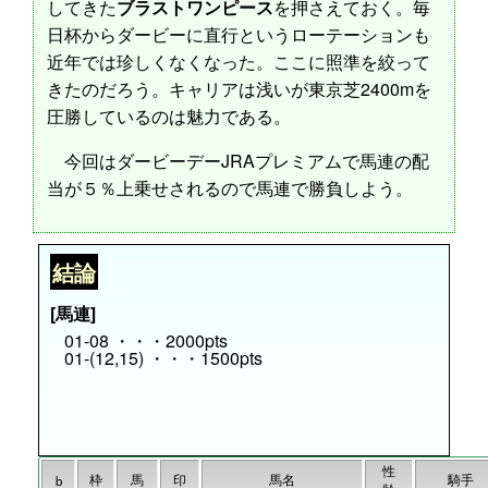
してきた
ブラストワンピース
を押さえておく。毎
日杯からダービーに直行というローテーションも
近年では珍しくなくなった。ここに照準を絞って
きたのだろう。キャリアは浅いが東京芝2400mを
圧勝しているのは魅力である。
今回はダービーデーJRAプレミアムで馬連の配
当が５％上乗せされるので馬連で勝負しよう。
結論
[馬連]
01-08 ・・・2000pts
01-(12,15) ・・・1500pts
性
枠
馬
印
馬名
騎手
b