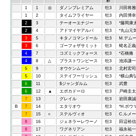
齢
1
1
◎
ダノンプレミアム
牡3
川田将雅
1
2
タイムフライヤー
牡3
内田博幸
2
3
テーオーエナジー
牡3
*藤岡康
2
4
アドマイヤアルバ
牡3
*丸山元
3
5
キタノコマンドール
牡3
M.デム
3
6
ゴーフォザサミット
牡3
蛯名正義
4
7
コズミックフォース
牡3
*石橋脩
4
8
△
ブラストワンピース
牡3
池添謙一
5
9
オウケンムーン
牡3
北村宏司
5
10
ステイフーリッシュ
牡3
*横山典
6
11
$ジャンダルム
牡3
武豊
6
12
▲
エポカドーロ
牡3
戸崎圭太
7
13
グレイル
牡3
岩田康誠
B
7
14
エタリオウ
牡3
*H.ボウ
7
15
○
ステルヴィオ
牡3
C.ルメー
8
16
ジェネラーレウーノ
牡3
田辺裕信
8
17
ワグネリアン
牡3
福永祐一