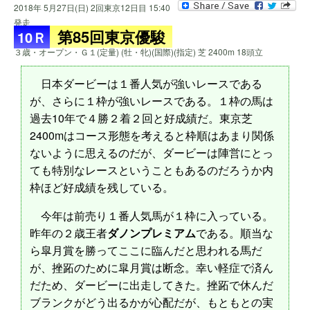
2018年 5月27日(日) 2回東京12日目 15:40
発走
第85回東京優駿
10Ｒ
３歳・オープン・Ｇ１(定量) (牡・牝)(国際)(指定) 芝 2400m 18頭立
日本ダービーは１番人気が強いレースである
が、さらに１枠が強いレースである。１枠の馬は
過去10年で４勝２着２回と好成績だ。東京芝
2400mはコース形態を考えると枠順はあまり関係
ないように思えるのだが、ダービーは陣営にとっ
ても特別なレースということもあるのだろうか内
枠ほど好成績を残している。
今年は前売り１番人気馬が１枠に入っている。
昨年の２歳王者
ダノンプレミアム
である。順当な
ら皐月賞を勝ってここに臨んだと思われる馬だ
が、挫跖のために皐月賞は断念。幸い軽症で済ん
だため、ダービーに出走してきた。挫跖で休んだ
ブランクがどう出るかが心配だが、もともとの実