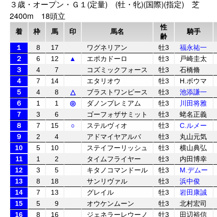
３歳・オープン・Ｇ１(定量) (牡・牝)(国際)(指定) 芝
2400m 18頭立
性
着
枠
馬
印
馬名
騎手
齢
１
8
17
ワグネリアン
牡3
福永祐一
２
6
12
▲
エポカドーロ
牡3
戸崎圭太
３
4
7
コズミックフォース
牡3
石橋脩
４
7
14
エタリオウ
牡3
H.ボウマ
５
4
8
△
ブラストワンピース
牡3
池添謙一
６
1
1
◎
ダノンプレミアム
牡3
川田将雅
７
3
6
ゴーフォザサミット
牡3
蛯名正義
８
7
15
○
ステルヴィオ
牡3
C.ルメー
９
2
4
アドマイヤアルバ
牡3
丸山元気
10
5
10
ステイフーリッシュ
牡3
横山典弘
11
1
2
タイムフライヤー
牡3
内田博幸
12
3
5
キタノコマンドール
牡3
M.デムー
13
8
18
サンリヴァル
牡3
浜中俊
14
7
13
グレイル
牡3
岩田康誠
15
5
9
オウケンムーン
牡3
北村宏司
16
8
16
ジェネラーレウーノ
牡3
田辺裕信