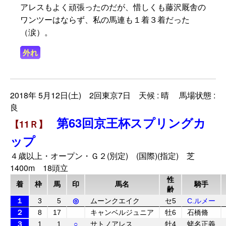
アレスもよく頑張ったのだが、惜しくも藤沢厩舎の
ワンツーはならず、私の馬連も１着３着だった
（涙）。
外れ
2018年 5月12日(土) 2回東京7日 天候 : 晴 馬場状態 :
良
第63回京王杯スプリングカ
【11Ｒ】
ップ
４歳以上・オープン・Ｇ２(別定) (国際)(指定) 芝
1400m 18頭立
性
着
枠
馬
印
馬名
騎手
齢
１
3
5
◎
ムーンクエイク
セ5
C.ルメー
２
8
17
キャンベルジュニア
牡6
石橋脩
３
1
1
○
サトノアレス
牡4
蛯名正義