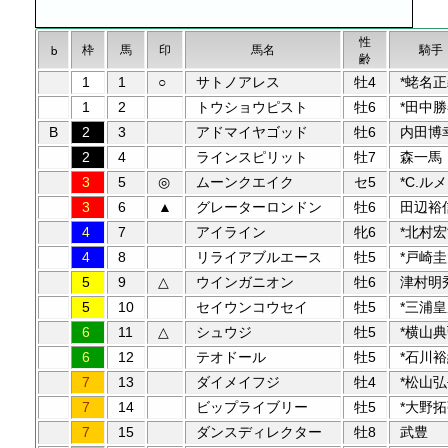
性
枠
馬
印
馬名
騎手
b
齢
1
1
○
サトノアレス
牡4
*蛯名
1
2
トウショウピスト
牡6
*田中
B
2
3
アドマイヤゴッド
牡6
内田博
2
4
ラインスピリット
牡7
森一馬
3
5
◎
ムーンクエイク
セ5
*C.ル
3
6
▲
グレーターロンドン
牡6
田辺裕
4
7
アイライン
牝6
*北村
4
8
リライアブルエース
牡5
*戸崎
5
9
△
ウインガニオン
牡6
津村明
5
10
セイウンコウセイ
牡5
*三浦
6
11
△
シュウジ
牡5
*横山
6
12
テオドール
牡5
*石川
7
13
ダイメイフジ
牡4
*松山
7
14
ビップライブリー
牡5
*大野
7
15
ダンスディレクター
牡8
武豊