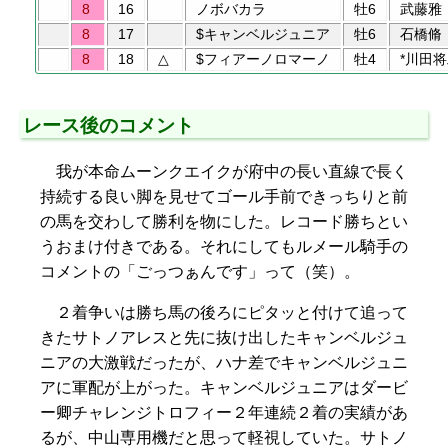
8
16
ノボバカラ
牡6
武藤雅
8
17
$キャンベルジュニア
牡6
石橋脩
8
18
△
$フィアーノロマーノ
牡4
*川田
レース後のコメント
我が本命ムーンクエイクが府中の長い直線で長く
持続する良い脚を見せてゴール手前できっちりと前
の馬を交わして勝利を物にした。レコード勝ちとい
うおまけ付きである。それにしてもルメール騎手の
コメントの「ごっつぁんです」って（笑）。
２着争いは勝ち馬の後ろにピタッと付けて追って
きたサトノアレスと先に抜け出したキャンベルジュ
ニアの大激戦だったが、ハナ差でキャンベルジュニ
アに軍配が上がった。キャンベルジュニアはダービ
ー卿チャレンジトロフィー２年連続２着の実績があ
るが、中山専用機だと思って軽視していた。サトノ