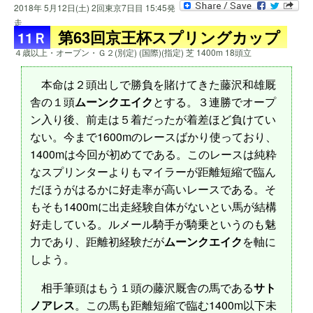
2018年 5月12日(土) 2回東京7日目 15:45発
走
第63回京王杯スプリングカップ
11Ｒ
４歳以上・オープン・Ｇ２(別定) (国際)(指定) 芝 1400m 18頭立
本命は２頭出しで勝負を賭けてきた藤沢和雄厩
舎の１頭
ムーンクエイク
とする。３連勝でオープ
ン入り後、前走は５着だったが着差ほど負けてい
ない。今まで1600mのレースばかり使っており、
1400mは今回が初めてである。このレースは純粋
なスプリンターよりもマイラーが距離短縮で臨ん
だほうがはるかに好走率が高いレースである。そ
もそも1400mに出走経験自体がないとい馬が結構
好走している。ルメール騎手が騎乗というのも魅
力であり、距離初経験だが
ムーンクエイク
を軸に
しよう。
相手筆頭はもう１頭の藤沢厩舎の馬である
サト
ノアレス
。この馬も距離短縮で臨む1400m以下未