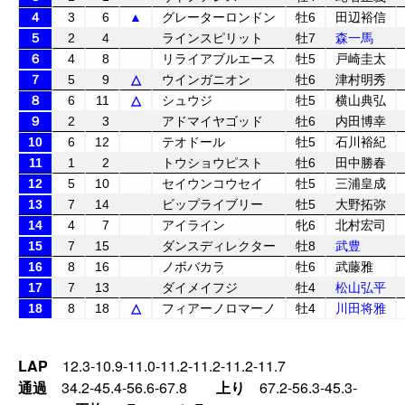
４
3
6
▲
グレーターロンドン
牡6
田辺裕信
５
2
4
ラインスピリット
牡7
森一馬
６
4
8
リライアブルエース
牡5
戸崎圭太
７
5
9
△
ウインガニオン
牡6
津村明秀
８
6
11
△
シュウジ
牡5
横山典弘
９
2
3
アドマイヤゴッド
牡6
内田博幸
10
6
12
テオドール
牡5
石川裕紀
11
1
2
トウショウピスト
牡6
田中勝春
12
5
10
セイウンコウセイ
牡5
三浦皇成
13
7
14
ビップライブリー
牡5
大野拓弥
14
4
7
アイライン
牝6
北村宏司
15
7
15
ダンスディレクター
牡8
武豊
16
8
16
ノボバカラ
牡6
武藤雅
17
7
13
ダイメイフジ
牡4
松山弘平
18
8
18
△
フィアーノロマーノ
牡4
川田将雅
LAP
12.3-10.9-11.0-11.2-11.2-11.2-11.7
通過
34.2-45.4-56.6-67.8
上り
67.2-56.3-45.3-