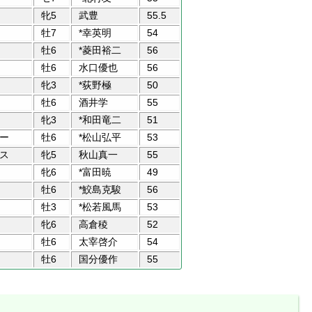
牝5
武豊
55.5
牡7
*幸英明
54
牡6
*菱田裕二
56
牡6
水口優也
56
牝3
*荻野極
50
牡6
酒井学
55
牝3
*和田竜二
51
ー
牡6
*松山弘平
53
ス
牝5
秋山真一
55
牝6
*富田暁
49
牡6
*鮫島克駿
56
牡3
*松若風馬
53
牝6
高倉稜
52
牡6
太宰啓介
54
牡6
国分優作
55