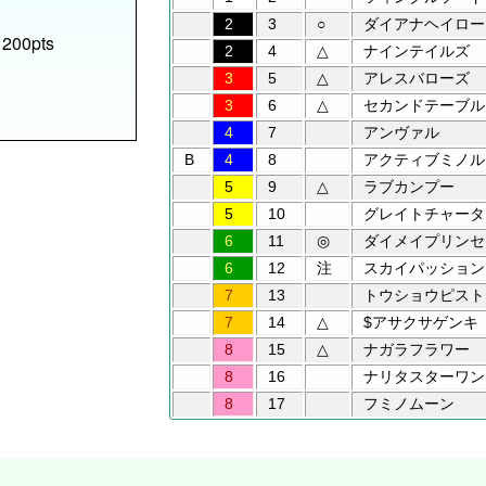
2
3
○
ダイアナヘイロー
 200pts
2
4
△
ナインテイルズ
3
5
△
アレスバローズ
3
6
△
セカンドテーブル
4
7
アンヴァル
B
4
8
アクティブミノル
5
9
△
ラブカンプー
5
10
グレイトチャータ
6
11
◎
ダイメイプリンセ
6
12
注
スカイパッション
7
13
トウショウピスト
7
14
△
$アサクサゲンキ
8
15
△
ナガラフラワー
8
16
ナリタスターワン
8
17
フミノムーン