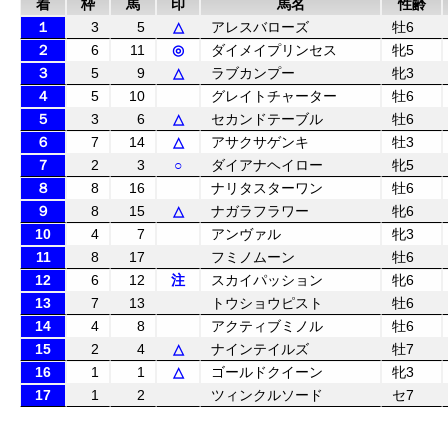
着
枠
馬
印
馬名
性齢
１
3
5
△
アレスバローズ
牡6
２
6
11
◎
ダイメイプリンセス
牝5
３
5
9
△
ラブカンプー
牝3
４
5
10
グレイトチャーター
牡6
５
3
6
△
セカンドテーブル
牡6
６
7
14
△
アサクサゲンキ
牡3
７
2
3
○
ダイアナヘイロー
牝5
８
8
16
ナリタスターワン
牡6
９
8
15
△
ナガラフラワー
牝6
10
4
7
アンヴァル
牝3
11
8
17
フミノムーン
牡6
12
6
12
注
スカイパッション
牝6
13
7
13
トウショウピスト
牡6
14
4
8
アクティブミノル
牡6
15
2
4
△
ナインテイルズ
牡7
16
1
1
△
ゴールドクイーン
牝3
17
1
2
ツィンクルソード
セ7