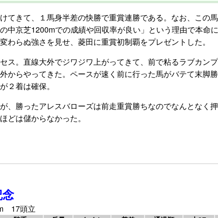
けてきて、１馬身半差の快勝で重賞連勝である。なお、この馬
の中京芝1200mでの成績や回収率が良い」という理由で本命
変わらぬ強さを見せ、菱田に重賞初制覇をプレゼントした。
セス。直線大外でジワジワ上がってきて、前で粘るラブカンプ
外からやってきた。ペースが速く前に行った馬がバテて末脚勝
が２着は確保。
が、勝ったアレスバローズは前走重賞勝ちなのでなんとなく押
ほどは儲からなかった。
記念
m 17頭立