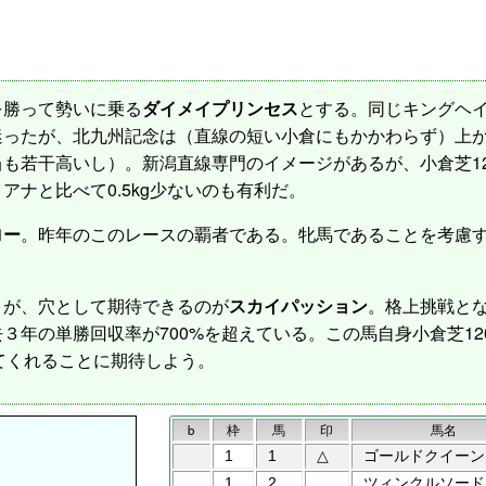
勝って勢いに乗る
ダイメイプリンセス
とする。同じキングヘ
迷ったが、北九州記念は（直線の短い小倉にもかかわらず）上
も若干高いし）。新潟直線専門のイメージがあるが、小倉芝12
ナと比べて0.5kg少ないのも有利だ。
ロー
。昨年のこのレースの覇者である。牝馬であることを考慮
。
が、穴として期待できるのが
スカイパッション
。格上挑戦と
３年の単勝回収率が700%を超えている。この馬自身小倉芝12
けてくれることに期待しよう。
b
枠
馬
印
馬名
1
1
△
ゴールドクイーン
1
2
ツィンクルソード