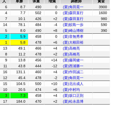
人
単勝
体重
増減
調教師
賞金
6
8.7
490
0
(栗)角田晃一
3900
4
7.7
502
0
(栗)森田直行
1600
7
10.1
426
+2
(栗)森田直行
980
14
78.1
484
-4
(栗)鮫島一歩
590
5
8.0
490
+8
(栗)崎山博樹
390
2
5.9
458
0
(栗)音無秀孝
1
5.8
478
+6
(栗)大根田裕
13
49.1
466
+4
(栗)高橋亮
8
11.2
478
+2
(栗)高橋亮
9
13.8
456
+14
(栗)藤岡健一
11
43.8
444
-12
(栗)西浦勝一
16
131.1
460
+4
(栗)作田誠二
12
45.4
478
-2
(栗)角田晃一
15
104.5
500
+10
(栗)北出成人
10
20.5
474
+6
(栗)中村均
3
7.3
458
+4
(栗)坂口正則
17
184.0
470
+2
(栗)松永昌博