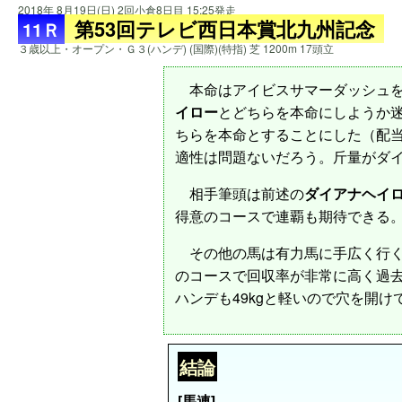
2018年 8月19日(日) 2回小倉8日目 15:25発走
第53回テレビ西日本賞北九州記念
11Ｒ
３歳以上・オープン・Ｇ３(ハンデ) (国際)(特指) 芝 1200m 17頭立
本命はアイビスサマーダッシュを
イロー
とどちらを本命にしようか
ちらを本命とすることにした（配当
適性は問題ないだろう。斤量がダイア
相手筆頭は前述の
ダイアナヘイ
得意のコースで連覇も期待できる
その他の馬は有力馬に手広く行く
のコースで回収率が非常に高く過去
ハンデも49kgと軽いので穴を開
結論
[馬連]