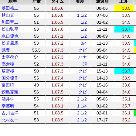
騎手
斤量
タイム
着差
通過順
上3F
菱田裕二
56
1.06.6
08-06
33.5
秋山真一
55
1.06.8
1 1/2
07-06
33.9
和田竜二
51
1.06.9
1/2
02-02
34.5
松山弘平
53
1.07.0
1/2
11-11
33.7
水口優也
56
1.07.1
1/2
08-09
34.0
松若風馬
53
1.07.2
3/4
11-13
33.9
武豊
55.5
1.07.3
クビ
05-04
34.5
太宰啓介
54
1.07.3
ハナ
08-09
34.2
高倉稜
52
1.07.3
頭
11-11
34.0
荻野極
50
1.07.3
クビ
15-13
33.7
国分優作
55
1.07.4
クビ
14-13
33.9
富田暁
49
1.07.4
クビ
15-16
33.8
鮫島克駿
56
1.07.5
クビ
04-04
34.8
酒井学
55
1.07.9
2 1/2
05-06
35.1
幸英明
54
1.08.1
1 1/4
01-02
35.7
古川吉洋
51
1.08.5
2 1/2
02-01
36.1
北村友一
53
1.08.9
2 1/2
17-17
35.2