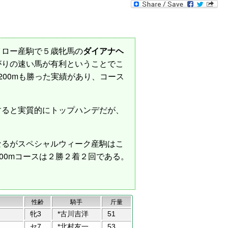
イロー産駒で５歳牝馬の
ダイアナヘ
がりの速い馬が有利ということでこ
00mも勝った実績があり、コース
すると実質的にトップハンデだが、
なるがスペシャルウィーク産駒はこ
00mコースは２勝２着２回である。
性齢
騎手
斤量
牝3
*古川吉洋
51
セ7
*北村友一
53