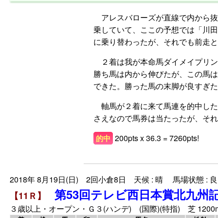
アレスバローズが直線で内から抜
乗していて、ここの予想では「川田
に乗り替わったが、それでも前走と
２着は我が本命馬ダイメイプリン
勝ち馬は内から伸びたが、この馬は
できた。勝った馬の末脚が良すぎた
軸馬が２着に来て馬連を的中した
さえなので馬券は当たったが、それ
200pts x 36.3 = 7260pts!
的中
2018年 8月19日(日) 2回小倉8日 天候 : 晴 馬場状態 : 良
第53回テレビ西日本賞北九州
【11Ｒ】
３歳以上・オープン・Ｇ３(ハンデ) (国際)(特指) 芝 1200