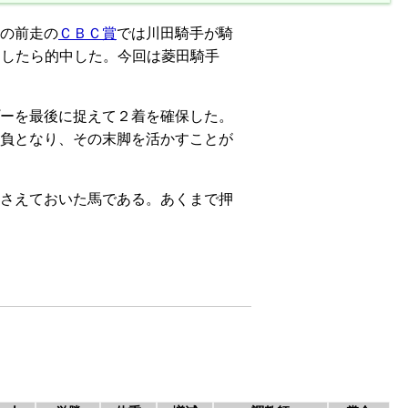
の前走の
ＣＢＣ賞
では川田騎手が騎
にしたら的中した。今回は菱田騎手
ーを最後に捉えて２着を確保した。
負となり、その末脚を活かすことが
さえておいた馬である。あくまで押