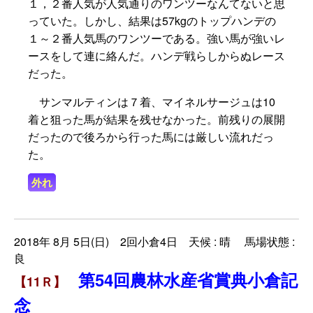
１，２番人気が人気通りのワンツーなんてないと思
っていた。しかし、結果は57kgのトップハンデの
１～２番人気馬のワンツーである。強い馬が強いレ
ースをして連に絡んだ。ハンデ戦らしからぬレース
だった。
サンマルティンは７着、マイネルサージュは10
着と狙った馬が結果を残せなかった。前残りの展開
だったので後ろから行った馬には厳しい流れだっ
た。
外れ
2018年 8月 5日(日) 2回小倉4日 天候 : 晴 馬場状態 :
良
第54回農林水産省賞典小倉記
【11Ｒ】
念