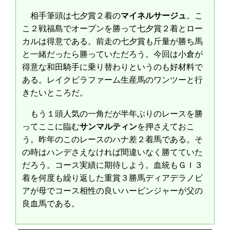
相手筆頭は七夕賞２着の
マイネルサージュ
。こ
こ２戦福島でオープンを勝って七夕賞２着とロー
カルは得意である。前走の七夕賞も斤量が勝ち馬
と一緒だったら勝っていただろう。今回は小倉が
得意な和田騎手に乗り替わりというのも好材料で
ある。レイクビラファーム生産馬のワンツーと行
きたいところだ。
もう１頭人気の一角だが半年ぶりのレースを勝
ってここに臨む
サンマルティン
を押さえておこ
う。昨年のこのレースのハナ差２着馬である。そ
の時はハンデさえなければ間違いなく勝てていた
だろう。コース実績に期待しよう。血統もＧＩ３
着を何度も繰り返した重賞３勝馬ディアデラノビ
アが母でコース相性の良いハービンジャーが父の
良血馬である。