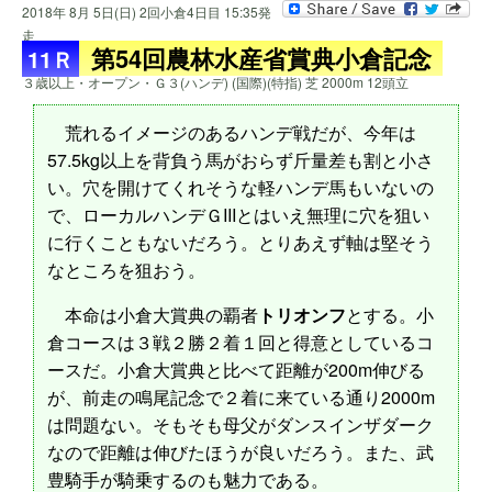
2018年 8月 5日(日) 2回小倉4日目 15:35発
走
第54回農林水産省賞典小倉記念
11Ｒ
３歳以上・オープン・Ｇ３(ハンデ) (国際)(特指) 芝 2000m 12頭立
荒れるイメージのあるハンデ戦だが、今年は
57.5kg以上を背負う馬がおらず斤量差も割と小さ
い。穴を開けてくれそうな軽ハンデ馬もいないの
で、ローカルハンデＧIIIとはいえ無理に穴を狙い
に行くこともないだろう。とりあえず軸は堅そう
なところを狙おう。
本命は小倉大賞典の覇者
トリオンフ
とする。小
倉コースは３戦２勝２着１回と得意としているコ
ースだ。小倉大賞典と比べて距離が200m伸びる
が、前走の鳴尾記念で２着に来ている通り2000m
は問題ない。そもそも母父がダンスインザダーク
なので距離は伸びたほうが良いだろう。また、武
豊騎手が騎乗するのも魅力である。