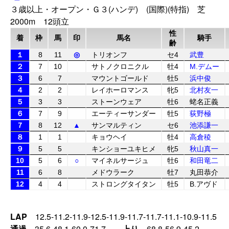
３歳以上・オープン・Ｇ３(ハンデ) (国際)(特指) 芝
2000m 12頭立
性
着
枠
馬
印
馬名
騎手
齢
１
8
11
◎
トリオンフ
セ4
武豊
２
7
10
サトノクロニクル
牡4
M.デムー
３
6
7
マウントゴールド
牡5
浜中俊
４
2
2
レイホーロマンス
牝5
北村友一
５
3
3
ストーンウェア
牡6
蛯名正義
６
7
9
エーティーサンダー
牡5
荻野極
７
8
12
▲
サンマルティン
セ6
池添謙一
８
1
1
キョウヘイ
牡4
高倉稜
９
5
5
キンショーユキヒメ
牝5
秋山真一
10
5
6
○
マイネルサージュ
牡6
和田竜二
11
6
8
メドウラーク
牡7
丸田恭介
12
4
4
ストロングタイタン
牡5
B.アヴド
LAP
12.5-11.2-11.9-12.5-11.9-11.7-11.7-11.1-10.9-11.5
通過
35.6-48.1-60.0-71.7
上り
68.8-56.9-45.2-