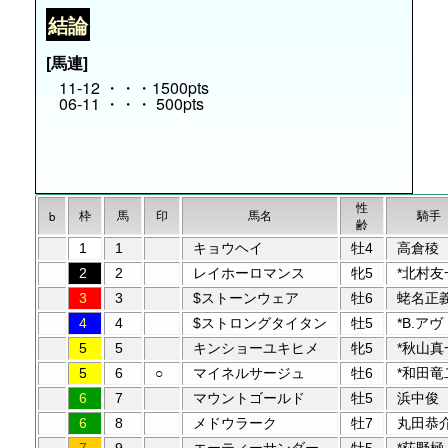
結論
[馬連]
11-12 ・・・1500pts
06-11 ・・・ 500pts
性
枠
馬
印
馬名
騎手
b
齢
1
1
キョウヘイ
牡4
高倉稜
2
2
レイホーロマンス
牝5
*北村友
3
3
$ストーンウェア
牡6
蛯名正
4
4
$ストロングタイタン
牡5
*B.アヴ
5
5
キンショーユキヒメ
牝5
*秋山真
5
6
○
マイネルサージュ
牡6
*和田竜
6
7
マウントゴールド
牡5
浜中俊
6
8
メドウラーク
牡7
丸田恭