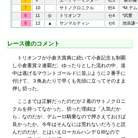
7
9
エーティーサンダー
牡5
*荻野極
7
10
サトノクロニクル
牡4
*M.デ
8
11
◎
トリオンフ
セ4
*武豊
8
12
▲
サンマルティン
セ6
池添謙
レース後のコメント
トリオンフが小倉大賞典に続いて小倉記念も制覇
し小倉重賞２連覇だ。ゆったりとした流れの中、道
中は逃げるマウントゴールドに並ぶように２番手に
付けて、３角あたりで早くも先頭に立ってそのまま
押し切った。
ここまでは正解だったのだが２着のサトノクロニ
クルを持ってなかった。切った理由は「人気だか
ら」なのだが、デムーロ騎乗なので押さえておけば
良かったか。今年はそんなには荒れないだろうと読
んだのだが、とはいえローカルハンデＧIIIなので