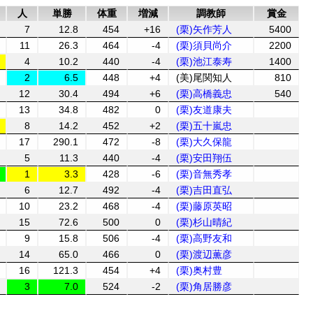
人
単勝
体重
増減
調教師
賞金
7
12.8
454
+16
(栗)矢作芳人
5400
11
26.3
464
-4
(栗)須貝尚介
2200
4
10.2
440
-4
(栗)池江泰寿
1400
2
6.5
448
+4
(美)尾関知人
810
12
30.4
494
+6
(栗)高橋義忠
540
13
34.8
482
0
(栗)友道康夫
8
14.2
452
+2
(栗)五十嵐忠
17
290.1
472
-8
(栗)大久保龍
5
11.3
440
-4
(栗)安田翔伍
1
3.3
428
-6
(栗)音無秀孝
6
12.7
492
-4
(栗)吉田直弘
10
23.2
468
-4
(栗)藤原英昭
15
72.6
500
0
(栗)杉山晴紀
9
15.8
506
-4
(栗)高野友和
14
65.0
466
0
(栗)渡辺薫彦
16
121.3
454
+4
(栗)奥村豊
3
7.0
524
-2
(栗)角居勝彦