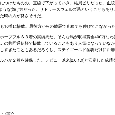
につけたものの、直線で下がっていき、結局ビリだった。血統
のような負け方だった。サドラーズウェルズ系ということもあ
た時の方が良さそうだ。
も10着に惨敗。最後方からの競馬で直線でも伸びてこなかっ
ープフルＳ３着の実績馬だ。そんな馬が収得賞金400万なわ
走の共同通信杯で惨敗していることもあり人気になっていなか
しすぎたこともあるだろうし、ステイゴールド産駒だけに距離
が２着を確保した。デビュー以来[2,6,1,0]と安定した成
 17頭立