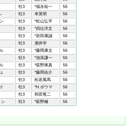
牡3
*福永祐一
56
ル
牡3
幸英明
56
ン
牡3
*松山弘平
56
牡3
*四位洋文
56
牡3
*岩田康誠
56
牡3
酒井学
56
ル
牡3
*藤岡康太
56
牡3
*池添謙一
56
ル
牡3
*荻野琢真
56
ュ
牡3
*藤岡佑介
56
牡3
松若風馬
56
ド
牡3
*H.ボウマ
56
牡3
和田竜二
56
ョン
牡3
*荻野極
56