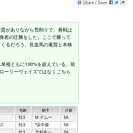
素質がありながら荒削りで、善戦は
馬身差の圧勝をした。ここで勝って
てくるだろう。良血馬の素質と本格
も単複ともに100%を超えている。前
グローリーヴェイズではなくこちら
性齢
騎手
斤量
牡3
M.デムー
56
ズ
牡3
*浜中俊
56
牡3
北村友一
56