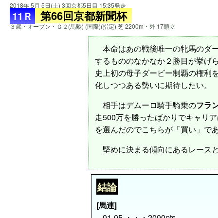
2018年 5月 5日(土) 3回京都5日目 15:35発走
第66回京都新聞杯
11Ｒ
３歳・オープン・Ｇ２(馬齢) (国際)(指定) 芝 2200m・外 17頭立
本命はあの戦後唯一の牝馬のダー
するもののなかなか２勝目が挙げら
史上初の母子ダービー制覇の権利
化しつつある勢いに期待したい。
相手はデムーロ騎手騎乗の
フラ
走500万を勝ったばかりでキャリ
を選んだのでこちらが「買い」で
堅めに決まる傾向にあるレースと
結論
[馬連]
01-05 ・・・2000pts