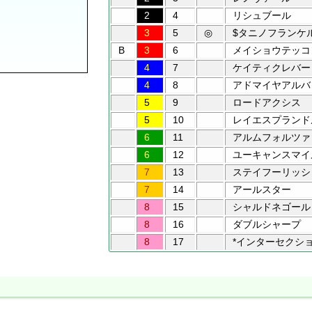
2
4
リシュブール
3
5
◎
$タニノフランケ
B
3
6
メイショウテッコ
4
7
ケイティクレバー
4
8
アドマイヤアルバ
5
9
ロードアクシス
5
10
レイエスプランド
6
11
アルムフォルツァ
6
12
ユーキャンスマイ
7
13
ステイフーリッシ
7
14
アールスター
8
15
シャルドネゴール
8
16
ダブルシャープ
8
17
*インターセクシ