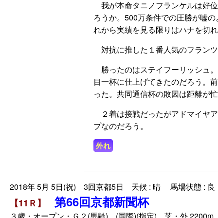
我が本命タニノフランケルは好位
ろうか。500万条件での圧勝が嘘
れから実績を見る限りはハナを切れ
対抗に推した１番人気のフランツ
勝ったのはステイフーリッシュ。ホ
目一杯に仕上げてきたのだろう。前
った。共同通信杯の敗因は距離が忙
２着は接戦だったがアドマイヤアルバ
プなのだろう。
外れ
2018年 5月 5日(祝) 3回京都5日 天候 : 晴 馬場状態 : 良
第66回京都新聞杯
【11Ｒ】
３歳・オープン・Ｇ２(馬齢) (国際)(指定) 芝・外 2200m