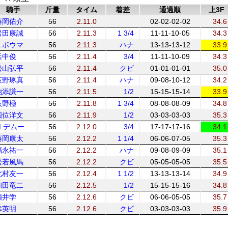
騎手
斤量
タイム
着差
通過順
上3F
藤岡佑介
56
2.11.0
02-02-02-02
34.6
岩田康誠
56
2.11.3
1 3/4
11-11-10-05
34.3
H.ボウマ
56
2.11.3
ハナ
13-13-13-12
33.9
浜中俊
56
2.11.4
3/4
11-11-10-09
34.3
松山弘平
56
2.11.4
クビ
01-01-01-01
35.0
荻野琢真
56
2.11.4
ハナ
09-08-10-12
34.2
池添謙一
56
2.11.5
1/2
15-15-15-14
33.9
荻野極
56
2.11.8
1 3/4
08-08-08-09
34.8
四位洋文
56
2.11.9
1/2
03-03-03-03
35.3
M.デムー
56
2.12.0
3/4
17-17-17-16
34.1
藤岡康太
56
2.12.2
1 1/4
06-06-07-05
35.3
福永祐一
56
2.12.2
ハナ
09-08-09-09
35.1
松若風馬
56
2.12.2
クビ
05-05-05-05
35.5
北村友一
56
2.12.4
1 1/2
13-13-13-14
34.9
和田竜二
56
2.12.5
1/2
15-15-15-16
34.8
酒井学
56
2.12.6
クビ
06-06-05-05
35.7
幸英明
56
2.12.6
クビ
03-03-03-03
35.9