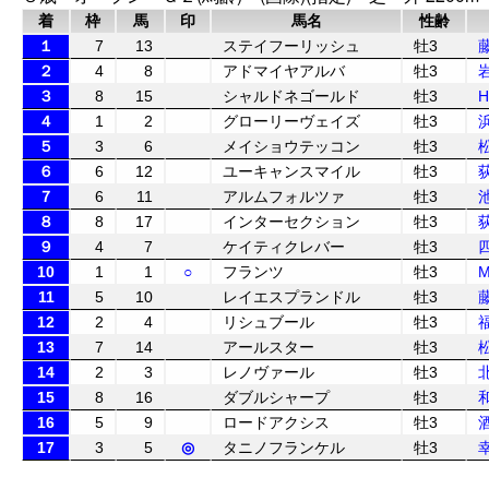
着
枠
馬
印
馬名
性齢
１
7
13
ステイフーリッシュ
牡3
２
4
8
アドマイヤアルバ
牡3
３
8
15
シャルドネゴールド
牡3
４
1
2
グローリーヴェイズ
牡3
５
3
6
メイショウテッコン
牡3
６
6
12
ユーキャンスマイル
牡3
７
6
11
アルムフォルツァ
牡3
８
8
17
インターセクション
牡3
９
4
7
ケイティクレバー
牡3
10
1
1
○
フランツ
牡3
11
5
10
レイエスプランドル
牡3
12
2
4
リシュブール
牡3
13
7
14
アールスター
牡3
14
2
3
レノヴァール
牡3
15
8
16
ダブルシャープ
牡3
16
5
9
ロードアクシス
牡3
17
3
5
◎
タニノフランケル
牡3