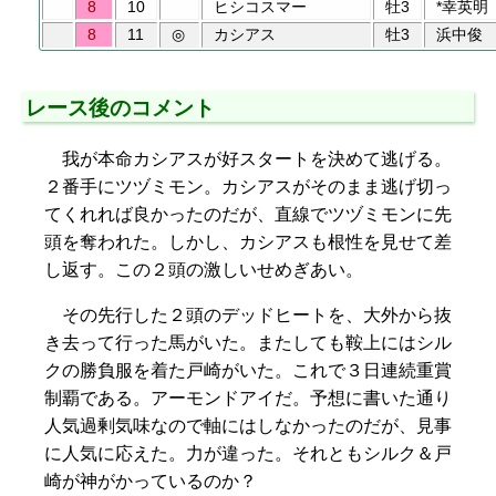
8
10
ヒシコスマー
牡3
*幸英明
8
11
◎
カシアス
牡3
浜中俊
レース後のコメント
我が本命カシアスが好スタートを決めて逃げる。
２番手にツヅミモン。カシアスがそのまま逃げ切っ
てくれれば良かったのだが、直線でツヅミモンに先
頭を奪われた。しかし、カシアスも根性を見せて差
し返す。この２頭の激しいせめぎあい。
その先行した２頭のデッドヒートを、大外から抜
き去って行った馬がいた。またしても鞍上にはシル
クの勝負服を着た戸崎がいた。これで３日連続重賞
制覇である。アーモンドアイだ。予想に書いた通り
人気過剰気味なので軸にはしなかったのだが、見事
に人気に応えた。力が違った。それともシルク＆戸
崎が神がかっているのか？