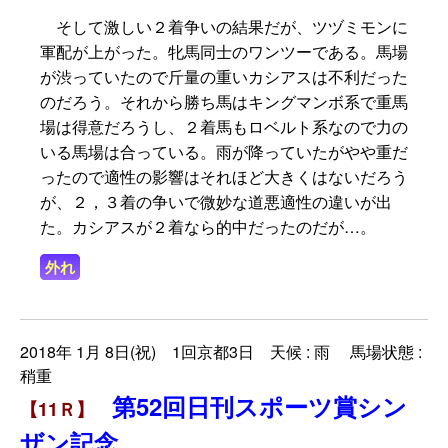
そして激しい２着争いの結果だが、ツヅミモンに
軍配が上がった。牝馬同士のワンツーである。馬場
が渋っていたので斤量の重いカシアスは不利だった
のだろう。それから勝ち馬はキングマンボ系で重馬
場は得意だろうし、２着馬もロベルト系なので力の
いる馬場は合っている。雨が降っていたがやや重だ
ったので適性の影響はそれほど大きくはないだろう
が、２，３着の争いで微妙な道悪適性の違いが出
た。カシアスが２着なら的中だったのだが…。
外れ
2018年 1月 8日(祝) 1回京都3日 天候 : 雨 馬場状態 :
稍重
第52回日刊スポーツ賞シン
【11Ｒ】
ザン記念