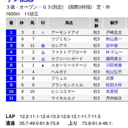
３歳・オープン・Ｇ３(別定) (国際)(特指) 芝・外
1600m 11頭立
性
着
枠
馬
印
馬名
騎手
齢
１
3
3
○
アーモンドアイ
牝3
戸崎圭太
２
6
7
ツヅミモン
牝3
秋山真一
３
8
11
◎
カシアス
牡3
浜中俊
４
2
2
△
ファストアプローチ
牡3
M.デムー
５
7
9
△
カフジバンガード
牡3
藤岡康太
６
1
1
▲
スターリーステージ
牝3
川田将雅
７
4
4
ベルガド
牡3
松山弘平
８
7
8
プリュス
牝3
武豊
９
6
6
ブランモンストル
牡3
松田大作
10
8
10
ヒシコスマー
牡3
幸英明
11
5
5
マイネルエメ
牡3
丹内祐次
LAP
12.2-11.1-12.4-13.3-12.8-12.1-11.7-11.5
通過
35.7-49.0-61.8-73.9
上り
73.8-61.4-48.1-