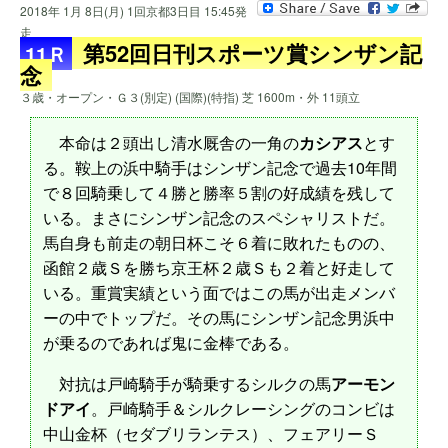
2018年 1月 8日(月) 1回京都3日目 15:45発
走
第52回日刊スポーツ賞シンザン記
11Ｒ
念
３歳・オープン・Ｇ３(別定) (国際)(特指) 芝 1600m・外 11頭立
本命は２頭出し清水厩舎の一角の
カシアス
とす
る。鞍上の浜中騎手はシンザン記念で過去10年間
で８回騎乗して４勝と勝率５割の好成績を残して
いる。まさにシンザン記念のスペシャリストだ。
馬自身も前走の朝日杯こそ６着に敗れたものの、
函館２歳Ｓを勝ち京王杯２歳Ｓも２着と好走して
いる。重賞実績という面ではこの馬が出走メンバ
ーの中でトップだ。その馬にシンザン記念男浜中
が乗るのであれば鬼に金棒である。
対抗は戸崎騎手が騎乗するシルクの馬
アーモン
ドアイ
。戸崎騎手＆シルクレーシングのコンビは
中山金杯（セダブリランテス）、フェアリーＳ