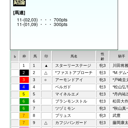
結論
[馬連]
11-(02,03) ・・・ 700pts
11-(01,09) ・・・ 300pts
性
枠
馬
印
馬名
騎手
b
齢
1
1
▲
スターリーステージ
牝3
川田将
2
2
△
*ファストアプローチ
牡3
*M.デム
3
3
○
アーモンドアイ
牝3
*戸崎圭
4
4
ベルガド
牡3
*松山弘
5
5
マイネルエメ
牡3
*丹内祐
6
6
ブランモンストル
牡3
松田大
6
7
ツヅミモン
牝3
*秋山真
7
8
プリュス
牝3
武豊
7
9
△
カフジバンガード
牡3
藤岡康