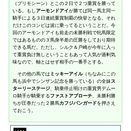
（プリモシーン）とこの２日で２つ重賞を勝って
いる。もし
アーモンドアイ
が勝てば同一馬主同一
騎手による３日連続重賞制覇の快挙となる。それ
だけこのコンビは波に乗ってるということだ。今
回のアーモンドアイも前走の未勝利戦で牝馬限定
ではあるものの３馬身半差の圧勝をしており期待
できる馬だ。ただし、シルク＆戸崎が今年に入っ
て重賞負け無しということもあって人気が過剰気
味なので、軸とはせず相手の一番手とする。
その他の馬では
ミッキーアイル
（ちなみにこの
馬も浜中でシンザン記念を勝っている）の全妹
ス
ターリーステージ
、騎乗停止明けの重賞男デムー
ロ騎手が騎乗する
ファストアプローチ
、未勝利勝
ちが圧巻だった２勝馬
カフジバンガード
を押さえ
ておこう。