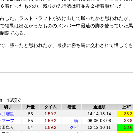
６着だったものの、残りの先行勢は軒並み２桁着順だった。
占した。ラストドラフトが抜け出して勝ったかと思われたが、
で結果は出なかったもののメンバー中最速の脚を使っていた馬
制覇である。
で、勝ったと思われたが、最後に勝ち馬に交わされて惜しくも
m 16頭立
騎手
斤量
タイム
着差
通過順
上3F
坂井瑠星
53
1.59.2
14-14-13-14
33.3
O.マーフ
55
1.59.2
頭
06-06-08-08
33.8
吉田隼人
54
1.59.2
クビ
12-12-10-11
33.6