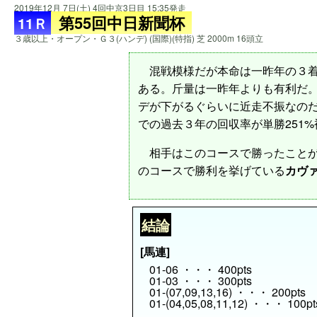
2019年12月 7日(土) 4回中京3日目 15:35発走
第55回中日新聞杯
11Ｒ
３歳以上・オープン・Ｇ３(ハンデ) (国際)(特指) 芝 2000m 16頭立
混戦模様だが本命は一昨年の３
ある。斤量は一昨年よりも有利だ。
デが下がるぐらいに近走不振なの
での過去３年の回収率が単勝251
相手はこのコースで勝ったことが
のコースで勝利を挙げている
カヴ
結論
[馬連]
01-06 ・・・ 400pts
01-03 ・・・ 300pts
01-(07,09,13,16) ・・・ 200pts
01-(04,05,08,11,12) ・・・ 100pt