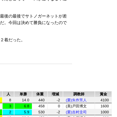
最後の最後でサトノガーネットが差
だ。今回は決めて勝負になったので
２着だった。
人
単勝
体重
増減
調教師
賞金
8
14.0
440
-2
(栗)矢作芳人
4100
3
6.8
458
0
(美)戸田博文
1600
2
5.9
530
-2
(栗)吉村圭司
1000