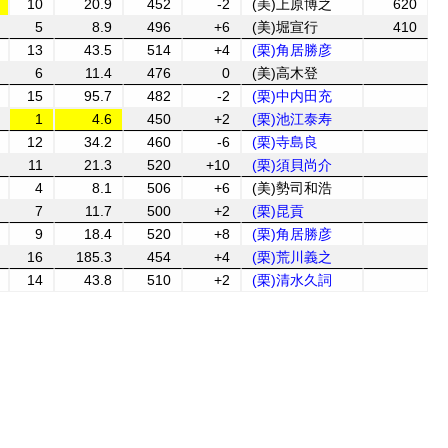
10
20.9
452
-2
(美)上原博之
620
5
8.9
496
+6
(美)堀宣行
410
13
43.5
514
+4
(栗)角居勝彦
6
11.4
476
0
(美)高木登
15
95.7
482
-2
(栗)中内田充
1
4.6
450
+2
(栗)池江泰寿
12
34.2
460
-6
(栗)寺島良
11
21.3
520
+10
(栗)須貝尚介
4
8.1
506
+6
(美)勢司和浩
7
11.7
500
+2
(栗)昆貢
9
18.4
520
+8
(栗)角居勝彦
16
185.3
454
+4
(栗)荒川義之
14
43.8
510
+2
(栗)清水久詞