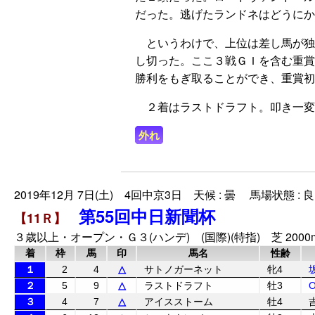
だった。逃げたランドネはどうにか
というわけで、上位は差し馬が独
し切った。ここ３戦ＧＩを含む重賞
勝利をもぎ取ることができ、重賞初
２着はラストドラフト。叩き一変
外れ
2019年12月 7日(土) 4回中京3日 天候 : 曇 馬場状態 : 良
第55回中日新聞杯
【11Ｒ】
３歳以上・オープン・Ｇ３(ハンデ) (国際)(特指) 芝 2000
着
枠
馬
印
馬名
性齢
１
2
4
△
サトノガーネット
牝4
２
5
9
△
ラストドラフト
牡3
３
4
7
△
アイスストーム
牡4