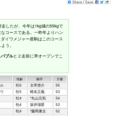
走したが、今年は1kg減の55kgで
意なコースである。一昨年よりハン
。ダイワメジャー産駒はこのコース
しよう。
スバブル
と２走前に準オープンでこ
性齢
騎手
斤量
ル
牡6
太宰啓介
55
ウ
牡5
蛯名正義
53
牡4
*丸山元気
54
牝4
坂井瑠星
53
牝4
*藤岡康太
52