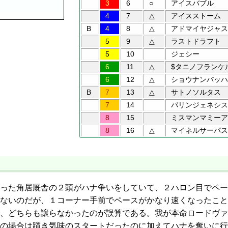
3
6
○
アイスバブル
4
7
△
アイスストーム
B
4
8
△
アドマイヤジャス
5
9
△
ラストドラフト
5
10
ジェシー
6
11
△
$タニノフランケ
6
12
△
ショウナンバッハ
B
7
13
△
サトノソルタス
7
14
パリンジェネシス
8
15
ミスマンマミーア
8
16
△
マイネルサーパス
った角居厩舎の２頭がハナ争いをしていて、２ハロン目でペー
ないのだが、１コーナー手前でペースがかなり速くなったこと
、どちらも譲らなかったのが誤算である。我が本命ロードヴァ
の場合は躓き気味のスタートだったのに加えてハナを奪いに行