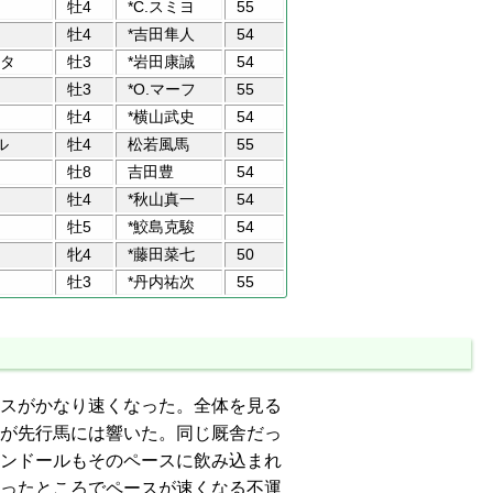
牡4
*C.スミヨ
55
牡4
*吉田隼人
54
タ
牡3
*岩田康誠
54
牡3
*O.マーフ
55
牡4
*横山武史
54
ル
牡4
松若風馬
55
牡8
吉田豊
54
牡4
*秋山真一
54
牡5
*鮫島克駿
54
牝4
*藤田菜七
50
牡3
*丹内祐次
55
スがかなり速くなった。全体を見る
が先行馬には響いた。同じ厩舎だっ
ンドールもそのペースに飲み込まれ
ったところでペースが速くなる不運