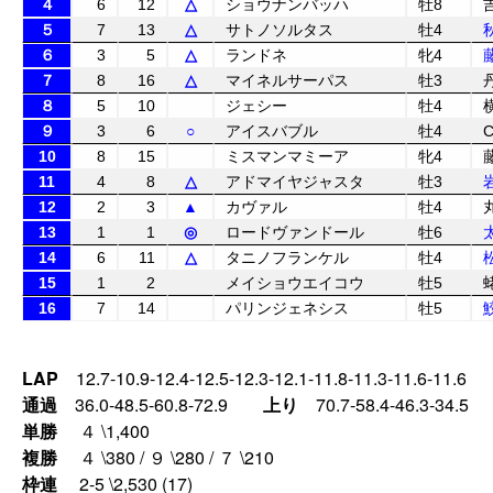
４
6
12
△
ショウナンバッハ
牡8
５
7
13
△
サトノソルタス
牡4
６
3
5
△
ランドネ
牝4
７
8
16
△
マイネルサーパス
牡3
８
5
10
ジェシー
牡4
９
3
6
○
アイスバブル
牡4
10
8
15
ミスマンマミーア
牝4
11
4
8
△
アドマイヤジャスタ
牡3
12
2
3
▲
カヴァル
牡4
13
1
1
◎
ロードヴァンドール
牡6
14
6
11
△
タニノフランケル
牡4
15
1
2
メイショウエイコウ
牡5
16
7
14
パリンジェネシス
牡5
LAP
12.7-10.9-12.4-12.5-12.3-12.1-11.8-11.3-11.6-11.6
通過
36.0-48.5-60.8-72.9
上り
70.7-58.4-46.3-34.5
単勝
４ \1,400
複勝
４ \380 / ９ \280 / ７ \210
枠連
2-5 \2,530 (17)