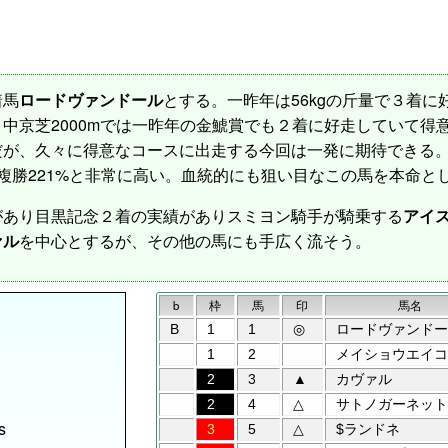
着馬
ロードヴァンドール
とする。一昨年は56kgの斤量で３着に好
中京芝2000mでは一昨年の金鯱賞でも２着に好走していて得
だが、久々に得意なコースに出走する今回は一発に期待できる
%複勝221%と非常に高い。血統的にも狙い目なこの馬を本命と
あり目黒記念２着の実績がありスミヨン騎手が騎乗する
アイ
ァル
を中心とするが、その他の馬にも手広く流そう。
b
枠
馬
印
馬名
B
1
1
◎
ロードヴァンドー
1
2
メイショウエイコ
2
3
▲
カヴァル
2
4
△
サトノガーネット
s
3
5
△
$ランドネ