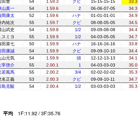
吉田豊
54
1.59.3
クビ
15-15-15-15
33.3
秋山真一
54
1.59.6
2
06-06-07-05
34.3
藤岡康太
52
1.59.6
ハナ
01-01-01-01
34.9
丹内祐次
55
1.59.7
クビ
08-08-05-05
34.5
横山武史
54
1.59.8
1/2
09-09-08-08
34.4
C.スミヨ
55
1.59.9
1/2
04-03-05-05
34.7
藤田菜七
50
1.59.9
ハナ
16-16-16-16
33.8
岩田康誠
54
1.59.9
クビ
09-09-10-10
34.4
丸山元気
54
1.59.9
頭
12-12-13-13
34.1
太宰啓介
55
2.00.1
1
04-03-03-03
35.0
松若風馬
55
2.00.2
3/4
02-02-02-02
35.3
蛯名正義
53
2.00.3
クビ
09-09-10-11
34.7
鮫島克駿
54
2.00.4
1/2
03-03-03-03
35.3
平均
1F:11.92 / 3F:35.76