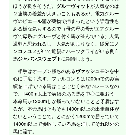
ほうが良さそうだ。
グルーヴィット
が人気なのは
２連勝の着差が大きいこともあるが、電気グルー
ヴのピエール瀧が薬物で捕まったという話題性も
ある様な気もするので（母の母の母がエアグルー
ヴで母系にグルーヴと付く馬が並んでいる）人気
過剰と思われるし。人気があまりなく、従兄にノ
ンコノユメがいて近親にハーツクライがいる良血
馬
ジャパンスウェプト
に期待しよう。
相手はオープン勝ちのある
ヴァッシュモン
を中
心に手広く流す。ファルコンＳは1200mでのみ実
績を上げている馬はことごとく来ないレースなの
で、1400m以上で実績のある馬を中心に狙おう。
本命馬が1200mしか勝っていないことと矛盾はす
るが、本命馬はそもそも1400m以上の出走自体が
ないということで。とにかく1200mで勝っていて
1400m以上で惨敗している馬を消してそれ以外の
馬に流す。