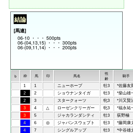
結論
[馬連]
06-10 ・・・ 500pts
06-(04,13,15) ・・・ 300pts
06-(09,11,14) ・・・ 200pts
性
枠
馬
印
馬名
騎手
b
齢
1
1
ニューホープ
牡3
*佐藤友
2
2
ショウナンタイガ
牡3
*柴山雄
2
3
スタークォーツ
牝3
*川又賢
3
4
△
ローゼンクリーガー
牝3
*福永祐
3
5
ジャカランダシティ
牡3
荻野極
4
6
◎
ジャパンスウェプト
牡3
*藤岡康
4
7
シングルアップ
牡3
*中谷雄