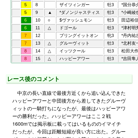
5
8
ザイツィンガー
牡3
*国分恭
5
9
▲
*ダノンジャスティス
牡3
*小崎綾
6
10
○
$ヴァッシュモン
牡3
田辺裕
6
11
△
ドゴール
牡3
*津村明
7
12
ブリングイットオン
牝3
*丹内祐
7
13
△
グルーヴィット
牡3
*北村友
8
14
△
イッツクール
牡3
松田大
8
15
△
ハッピーアワー
牡3
*吉田隼
レース後のコメント
中京の長い直線で最後方近くから追い込んできた
ハッピーアワーと中団後方から差してきたグルーヴ
ィットの一騎打ちになったが、最後はハッピーアワ
ーの勝利だった。ハッピーアワーはここ２戦
1600mでは掲示板に載ってはいるもののイマイチ
だったが、今回は距離短縮が良い方に出た。グルー