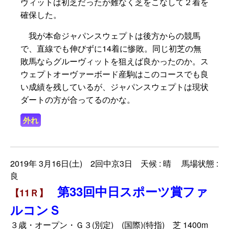
ヴィットは初芝だったが難なく芝をこなして２着を
確保した。
我が本命ジャパンスウェプトは後方からの競馬
で、直線でも伸びずに14着に惨敗。同じ初芝の無
敗馬ならグルーヴィットを狙えば良かったのか。ス
ウェプトオーヴァーボード産駒はこのコースでも良
い成績を残しているが、ジャパンスウェプトは現状
ダートの方が合ってるのかな。
外れ
2019年 3月16日(土) 2回中京3日 天候 : 晴 馬場状態 :
良
第33回中日スポーツ賞ファ
【11Ｒ】
ルコンＳ
３歳・オープン・Ｇ３(別定) (国際)(特指) 芝 1400m