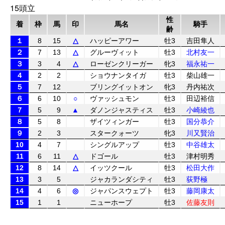
15頭立
性
着
枠
馬
印
馬名
騎手
齢
１
8
15
△
ハッピーアワー
牡3
吉田隼人
２
7
13
△
グルーヴィット
牡3
北村友一
３
3
4
△
ローゼンクリーガー
牝3
福永祐一
４
2
2
ショウナンタイガ
牡3
柴山雄一
５
7
12
ブリングイットオン
牝3
丹内祐次
６
6
10
○
ヴァッシュモン
牡3
田辺裕信
７
5
9
▲
ダノンジャスティス
牡3
小崎綾也
８
5
8
ザイツィンガー
牡3
国分恭介
９
2
3
スタークォーツ
牝3
川又賢治
10
4
7
シングルアップ
牡3
中谷雄太
11
6
11
△
ドゴール
牡3
津村明秀
12
8
14
△
イッツクール
牡3
松田大作
13
3
5
ジャカランダシティ
牡3
荻野極
14
4
6
◎
ジャパンスウェプト
牡3
藤岡康太
15
1
1
ニューホープ
牡3
佐藤友則