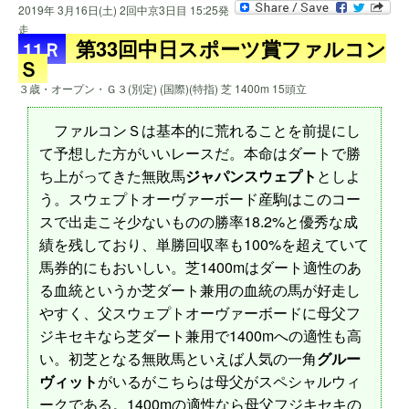
2019年 3月16日(土) 2回中京3日目 15:25発
走
第33回中日スポーツ賞ファルコン
11Ｒ
Ｓ
３歳・オープン・Ｇ３(別定) (国際)(特指) 芝 1400m 15頭立
ファルコンＳは基本的に荒れることを前提にし
て予想した方がいいレースだ。本命はダートで勝
ち上がってきた無敗馬
ジャパンスウェプト
としよ
う。スウェプトオーヴァーボード産駒はこのコー
スで出走こそ少ないものの勝率18.2%と優秀な成
績を残しており、単勝回収率も100%を超えていて
馬券的にもおいしい。芝1400mはダート適性のあ
る血統というか芝ダート兼用の血統の馬が好走し
やすく、父スウェプトオーヴァーボードに母父フ
ジキセキなら芝ダート兼用で1400mへの適性も高
い。初芝となる無敗馬といえば人気の一角
グルー
ヴィット
がいるがこちらは母父がスペシャルウィ
ークである。1400mの適性なら母父フジキセキの