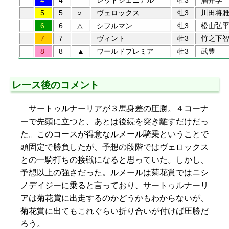
4
4
レッドジェニアル
牡3
酒井学
5
5
○
ヴェロックス
牡3
川田将
6
6
△
シフルマン
牡3
松山弘
7
7
ヴィント
牡3
竹之下
8
8
▲
ワールドプレミア
牡3
武豊
レース後のコメント
サートゥルナーリアが３馬身差の圧勝。４コーナ
ーで先頭に立つと、あとは後続を突き離すだけだっ
た。このコースが得意なルメール騎乗ということで
頭固定で勝負したが、予想の段階ではヴェロックス
との一騎打ちの接戦になると思っていた。しかし、
予想以上の強さだった。ルメールは菊花賞ではニシ
ノデイジーに乗ると言っており、サートゥルナーリ
アは菊花賞に出走するのかどうかもわからないが、
菊花賞に出てもこれぐらい折り合いが付けば圧勝だ
ろう。