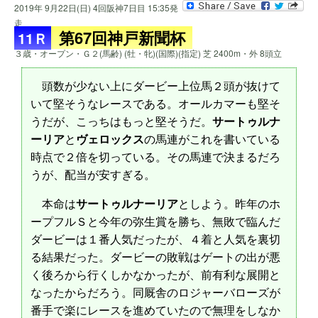
2019年 9月22日(日) 4回阪神7日目 15:35発
走
第67回神戸新聞杯
11Ｒ
３歳・オープン・Ｇ２(馬齢) (牡・牝)(国際)(指定) 芝 2400m・外 8頭立
頭数が少ない上にダービー上位馬２頭が抜けて
いて堅そうなレースである。オールカマーも堅そ
うだが、こっちはもっと堅そうだ。
サートゥルナ
ーリア
と
ヴェロックス
の馬連がこれを書いている
時点で２倍を切っている。その馬連で決まるだろ
うが、配当が安すぎる。
本命は
サートゥルナーリア
としよう。昨年のホ
ープフルＳと今年の弥生賞を勝ち、無敗で臨んだ
ダービーは１番人気だったが、４着と人気を裏切
る結果だった。ダービーの敗戦はゲートの出が悪
く後ろから行くしかなかったが、前有利な展開と
なったからだろう。同厩舎のロジャーバローズが
番手で楽にレースを進めていたので無理をしなか