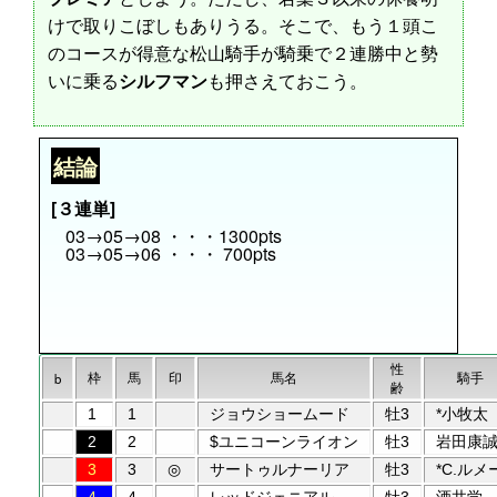
けで取りこぼしもありうる。そこで、もう１頭こ
のコースが得意な松山騎手が騎乗で２連勝中と勢
いに乗る
シルフマン
も押さえておこう。
結論
[３連単]
03→05→08 ・・・1300pts
03→05→06 ・・・ 700pts
性
枠
馬
印
馬名
騎手
b
齢
1
1
ジョウショームード
牡3
*小牧太
2
2
$ユニコーンライオン
牡3
岩田康
3
3
◎
サートゥルナーリア
牡3
*C.ルメ