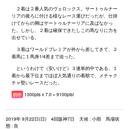
２着は２番人気のヴェロックス。サートゥルナー
リアの後ろに付ける様なレース運びだったが、仕掛
けてからの脚はサートゥルナーリアに及ばなかっ
た。しかし、２着は確保できたしこの馬なりに力を
出せている。
３着はワールドプレミアが外から差してきて、２
着馬に１馬身1/4差まで迫った。
というわけで（安いけど）３連単的中である。１
着から最下位までほぼ人気通りの着順で、メチャク
チャ堅いレースだった。
1300pts x 7.0 = 9100pts!
的中
2019年 9月22日(日) 4回阪神7日 天候 : 小雨 馬場状
態 : 良