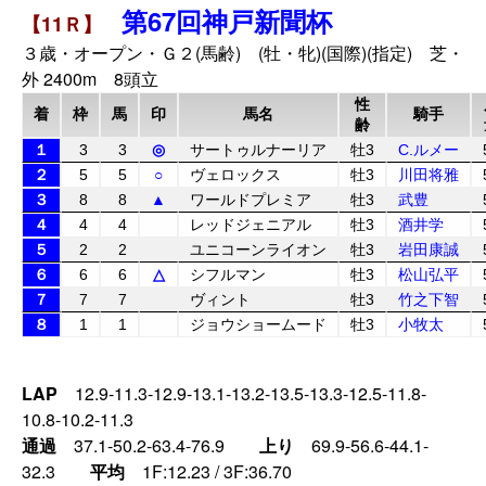
第67回神戸新聞杯
【11Ｒ】
３歳・オープン・Ｇ２(馬齢) (牡・牝)(国際)(指定) 芝・
外 2400m 8頭立
性
着
枠
馬
印
馬名
騎手
齢
１
3
3
◎
サートゥルナーリア
牡3
C.ルメー
２
5
5
○
ヴェロックス
牡3
川田将雅
３
8
8
▲
ワールドプレミア
牡3
武豊
４
4
4
レッドジェニアル
牡3
酒井学
５
2
2
ユニコーンライオン
牡3
岩田康誠
６
6
6
△
シフルマン
牡3
松山弘平
７
7
7
ヴィント
牡3
竹之下智
８
1
1
ジョウショームード
牡3
小牧太
LAP
12.9-11.3-12.9-13.1-13.2-13.5-13.3-12.5-11.8-
10.8-10.2-11.3
通過
37.1-50.2-63.4-76.9
上り
69.9-56.6-44.1-
32.3
平均
1F:12.23 / 3F:36.70