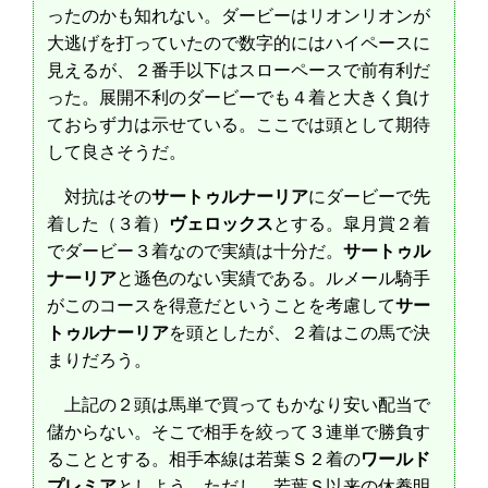
ったのかも知れない。ダービーはリオンリオンが
大逃げを打っていたので数字的にはハイペースに
見えるが、２番手以下はスローペースで前有利だ
った。展開不利のダービーでも４着と大きく負け
ておらず力は示せている。ここでは頭として期待
して良さそうだ。
対抗はその
サートゥルナーリア
にダービーで先
着した（３着）
ヴェロックス
とする。皐月賞２着
でダービー３着なので実績は十分だ。
サートゥル
ナーリア
と遜色のない実績である。ルメール騎手
がこのコースを得意だということを考慮して
サー
トゥルナーリア
を頭としたが、２着はこの馬で決
まりだろう。
上記の２頭は馬単で買ってもかなり安い配当で
儲からない。そこで相手を絞って３連単で勝負す
ることとする。相手本線は若葉Ｓ２着の
ワールド
プレミア
としよう。ただし、若葉Ｓ以来の休養明