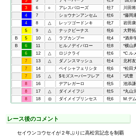
3
5
ティーハーフ
牡9
*国分
3
6
○
アレスバローズ
牡7
川田将
4
7
ショウナンアンセム
牡6
*藤岡
4
8
△
レッツゴードンキ
牝7
岩田康
5
9
△
ナックビーナス
牝6
大野拓
B
5
10
△
ラブカンプー
牝4
*酒井
B
6
11
ヒルノデイバロー
牡8
*横山
6
12
△
ロジクライ
牡6
*C.ル
7
13
△
ダノンスマッシュ
牡4
北村友
7
14
ペイシャフェリシタ
牝6
*松田
7
15
△
$モズスーパーフレア
牝4
*武豊
8
16
デアレガーロ
牝5
池添謙
8
17
△
ダイメイフジ
牡5
*丸山
8
18
◎
ダイメイプリンセス
牝6
M.デ
レース後のコメント
セイウンコウセイが２年ぶりに高松宮記念を制覇