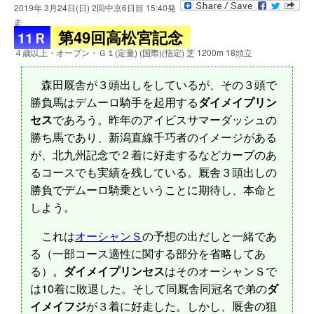
2019年 3月24日(日) 2回中京6日目 15:40発
走
第49回高松宮記念
11Ｒ
４歳以上・オープン・Ｇ１(定量) (国際)(指定) 芝 1200m 18頭立
森田厩舎が３頭出しをしているが、その３頭で
勝負馬はデムーロ騎手を起用する
ダイメイプリン
セス
であろう。昨年のアイビスサマーダッシュの
勝ち馬であり、新潟直線千巧者のイメージがある
が、北九州記念で２着に好走するなどカーブのあ
るコースでも実績を残している。厩舎３頭出しの
勝負でデムーロ騎乗ということに期待し、本命と
しよう。
これは
オーシャンＳ
の予想の出だしと一緒であ
る（一部コース適性に関する部分を省略してあ
る）。
ダイメイプリンセス
はそのオーシャンＳで
は10着に敗退した。そして同厩舎同冠名で弟の
ダ
イメイフジ
が３着に好走した。しかし、厩舎の狙