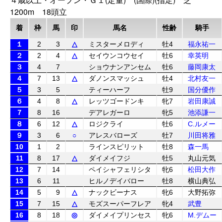
1200m 18頭立
着
枠
馬
印
馬名
性齢
騎手
１
2
3
△
ミスターメロディ
牡4
福永祐一
２
2
4
△
セイウンコウセイ
牡6
幸英明
３
4
7
ショウナンアンセム
牡6
藤岡康太
４
7
13
△
ダノンスマッシュ
牡4
北村友一
５
3
5
ティーハーフ
牡9
国分優作
６
4
8
△
レッツゴードンキ
牝7
岩田康誠
７
8
16
デアレガーロ
牝5
池添謙一
８
6
12
△
ロジクライ
牡6
C.ルメー
９
3
6
○
アレスバローズ
牡7
川田将雅
10
1
2
ラインスピリット
牡8
森一馬
11
8
17
△
ダイメイフジ
牡5
丸山元気
12
7
14
ペイシャフェリシタ
牝6
松田大作
13
6
11
ヒルノデイバロー
牡8
横山典弘
14
5
9
△
ナックビーナス
牝6
大野拓弥
15
7
15
△
モズスーパーフレア
牝4
武豊
16
8
18
◎
ダイメイプリンセス
牝6
M.デムー