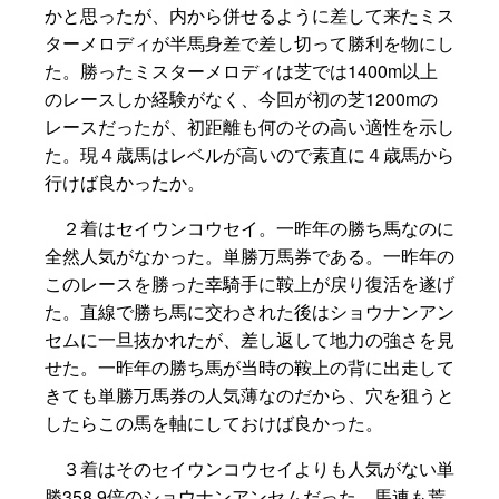
かと思ったが、内から併せるように差して来たミス
ターメロディが半馬身差で差し切って勝利を物にし
た。勝ったミスターメロディは芝では1400m以上
のレースしか経験がなく、今回が初の芝1200mの
レースだったが、初距離も何のその高い適性を示し
た。現４歳馬はレベルが高いので素直に４歳馬から
行けば良かったか。
２着はセイウンコウセイ。一昨年の勝ち馬なのに
全然人気がなかった。単勝万馬券である。一昨年の
このレースを勝った幸騎手に鞍上が戻り復活を遂げ
た。直線で勝ち馬に交わされた後はショウナンアン
セムに一旦抜かれたが、差し返して地力の強さを見
せた。一昨年の勝ち馬が当時の鞍上の背に出走して
きても単勝万馬券の人気薄なのだから、穴を狙うと
したらこの馬を軸にしておけば良かった。
３着はそのセイウンコウセイよりも人気がない単
勝358.9倍のショウナンアンセムだった。馬連も荒