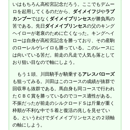
いはもちろん高松宮記念だろう。ここでもデムー
ロを起用してくるのだから、
ダイメイフジ
や
ラブ
カンプー
ではなく
ダイメイプリンセス
が勝負馬の
筈である。先日
ダイメイプリンセス
の父のキング
ヘイローが老衰のために亡くなった。キングヘイ
ローは自身が高松宮記念を勝っており、その産駒
のローレルゲレイロも勝っている。このレースに
は向いている筈だ。前走の凡走で人気も落として
おり狙い目なので軸にしよう。
もう１頭、川田騎手が騎乗する
アレスバローズ
も狙ってみる。川田はこのコースの成績が抜群で
回収率も抜群である。馬自身も同コースで行われ
たＣＢＣ賞を勝っているのでコース適性がある。
不振だったが前走のシルクロードＳは斤量が重く
枠順が不利な中で５着と復活の兆しを見せてい
る。というわけでダイメイプリンセスとの２頭軸
の軸にしよう。