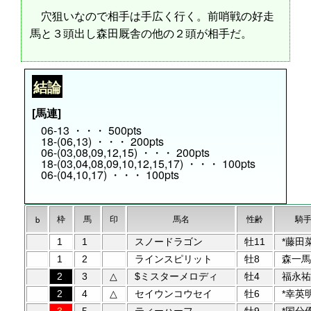
穴狙いなので相手は手広く行く。前哨戦の好走
馬と３頭出し森田厩舎の他の２頭が相手だ。
結論
[馬連]
06-13 ・・・ 500pts
18-(06,13) ・・・ 200pts
06-(03,08,09,12,15) ・・・ 200pts
18-(03,04,08,09,10,12,15,17) ・・・ 100pts
06-(04,10,17) ・・・ 100pts
枠
馬
印
馬名
性齢
騎
b
1
1
スノードラゴン
牡11
*藤田
1
2
ラインスピリット
牡8
森一馬
2
3
△
$ミスターメロディ
牡4
福永祐
2
4
△
セイウンコウセイ
牡6
*幸英