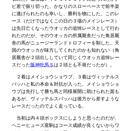
ビ差で振り切った。かなりのスローペースで前半楽
に逃げられたのも幸いし、勝利を物にした。このレ
ース（だけではなくこの日の３場のメインレース）
は先日亡くなったウオッカの追悼レースとして行わ
れたのだが、そのウオッカの所属厩舎だった角居厩
舎の馬がニュージーランドトロフィーを制した。天
国のウオッカが味方してくれたのかも知れない（角
居厩舎が２頭出ししていて同じくウオッカ追悼レー
スだった
阪神牝馬Ｓ
は２頭とも不発だったが）。
２着はメイショウショウブ、３着はヴィッテルス
バッハと私の本命＆対抗が入った。メイショウショ
ウブは先行して勝ち馬と同様展開に助けられた面も
あるが、ヴィッテルスバッハは後方から差すような
レースだったのでよく走っている。
当初は内４頭ボックスにしようと思ったのだが、
ヘニーヒューズ産駒はコース成績が良くないからワ