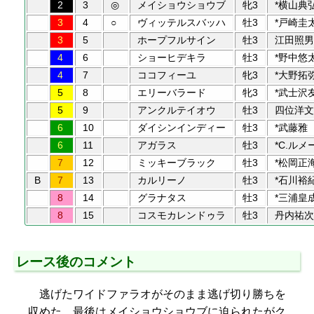
2
3
◎
メイショウショウブ
牝3
*横山典
3
4
○
ヴィッテルスバッハ
牡3
*戸崎圭
3
5
ホープフルサイン
牡3
江田照男
4
6
ショーヒデキラ
牡3
*野中悠
4
7
ココフィーユ
牝3
*大野拓
5
8
エリーバラード
牝3
*武士沢
5
9
アンクルテイオウ
牡3
四位洋文
6
10
ダイシンインディー
牡3
*武藤雅
6
11
アガラス
牡3
*C.ルメ
7
12
ミッキーブラック
牡3
*松岡正
B
7
13
カルリーノ
牡3
*石川裕
8
14
グラナタス
牡3
*三浦皇
8
15
コスモカレンドゥラ
牡3
丹内祐次
レース後のコメント
逃げたワイドファラオがそのまま逃げ切り勝ちを
収めた。最後はメイショウショウブに迫られたがク