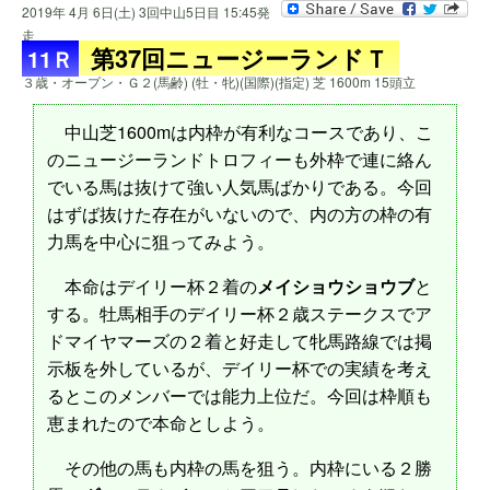
2019年 4月 6日(土) 3回中山5日目 15:45発
走
第37回ニュージーランドＴ
11Ｒ
３歳・オープン・Ｇ２(馬齢) (牡・牝)(国際)(指定) 芝 1600m 15頭立
中山芝1600mは内枠が有利なコースであり、こ
のニュージーランドトロフィーも外枠で連に絡ん
でいる馬は抜けて強い人気馬ばかりである。今回
はずば抜けた存在がいないので、内の方の枠の有
力馬を中心に狙ってみよう。
本命はデイリー杯２着の
メイショウショウブ
と
する。牡馬相手のデイリー杯２歳ステークスでア
ドマイヤマーズの２着と好走して牝馬路線では掲
示板を外しているが、デイリー杯での実績を考え
るとこのメンバーでは能力上位だ。今回は枠順も
恵まれたので本命としよう。
その他の馬も内枠の馬を狙う。内枠にいる２勝