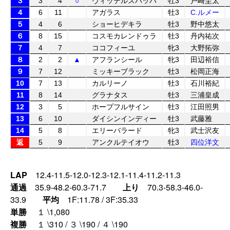
３
3
4
○
ヴィッテルスバッハ
牡3
戸崎圭太
４
6
11
アガラス
牡3
C.ルメー
５
4
6
ショーヒデキラ
牡3
野中悠太
６
8
15
コスモカレンドゥラ
牡3
丹内祐次
７
4
7
ココフィーユ
牝3
大野拓弥
８
2
2
▲
アフランシール
牝3
田辺裕信
９
7
12
ミッキーブラック
牡3
松岡正海
10
7
13
カルリーノ
牡3
石川裕紀
11
8
14
グラナタス
牡3
三浦皇成
12
3
5
ホープフルサイン
牡3
江田照男
13
6
10
ダイシンインディー
牡3
武藤雅
14
5
8
エリーバラード
牝3
武士沢友
返
5
9
アンクルテイオウ
牡3
四位洋文
LAP
12.4-11.5-12.0-12.3-12.1-11.4-11.2-11.3
通過
35.9-48.2-60.3-71.7
上り
70.3-58.3-46.0-
33.9
平均
1F:11.78 / 3F:35.33
単勝
１ \1,080
複勝
１ \310 / ３ \190 / ４ \190