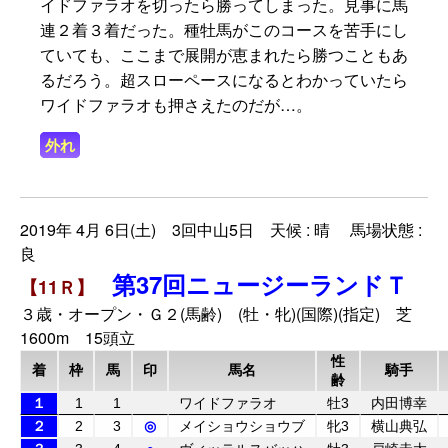
イドファラオを切ったら勝ってしまった。見事に馬
連２着３着だった。種牡馬がこのコースを苦手にし
ていても、ここまで展開が恵まれたら勝つこともあ
るだろう。超スローペースになるとわかっていたら
ワイドファラオも押さえたのだが…。
外れ
2019年 4月 6日(土) 3回中山5日 天候 : 晴 馬場状態 :
良
第37回ニュージーランドＴ
【11Ｒ】
３歳・オープン・Ｇ２(馬齢) (牡・牝)(国際)(指定) 芝
1600m 15頭立
性
着
枠
馬
印
馬名
騎手
齢
１
1
1
ワイドファラオ
牡3
内田博幸
２
2
3
◎
メイショウショウブ
牝3
横山典弘