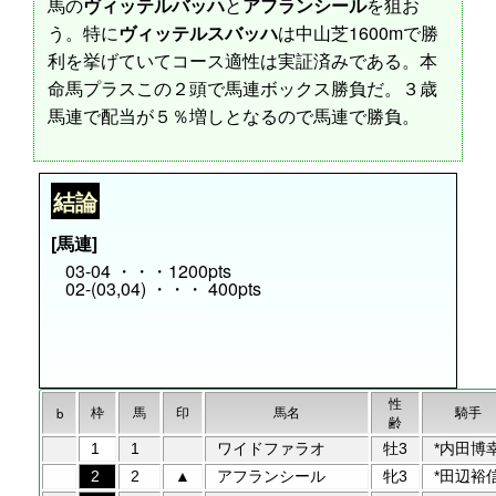
馬の
ヴィッテルバッハ
と
アフランシール
を狙お
う。特に
ヴィッテルスバッハ
は中山芝1600mで勝
利を挙げていてコース適性は実証済みである。本
命馬プラスこの２頭で馬連ボックス勝負だ。３歳
馬連で配当が５％増しとなるので馬連で勝負。
結論
[馬連]
03-04 ・・・1200pts
02-(03,04) ・・・ 400pts
性
枠
馬
印
馬名
騎手
b
齢
1
1
ワイドファラオ
牡3
*内田博
2
2
▲
アフランシール
牝3
*田辺裕