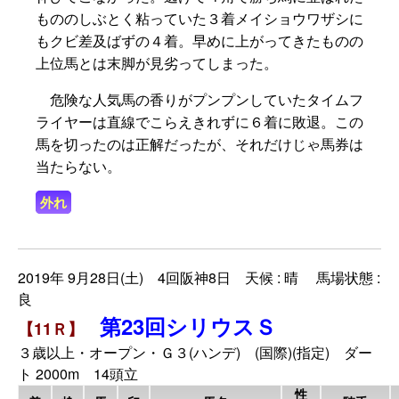
もののしぶとく粘っていた３着メイショウワザシに
もクビ差及ばずの４着。早めに上がってきたものの
上位馬とは末脚が見劣ってしまった。
危険な人気馬の香りがプンプンしていたタイムフ
ライヤーは直線でこらえきれずに６着に敗退。この
馬を切ったのは正解だったが、それだけじゃ馬券は
当たらない。
外れ
2019年 9月28日(土) 4回阪神8日 天候 : 晴 馬場状態 :
良
第23回シリウスＳ
【11Ｒ】
３歳以上・オープン・Ｇ３(ハンデ) (国際)(指定) ダー
ト 2000m 14頭立
性