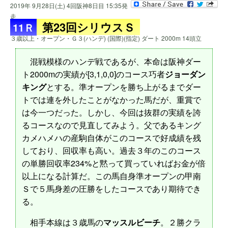
2019年 9月28日(土) 4回阪神8日目 15:35発
走
第23回シリウスＳ
11Ｒ
３歳以上・オープン・Ｇ３(ハンデ) (国際)(指定) ダート 2000m 14頭立
混戦模様のハンデ戦であるが、本命は阪神ダー
ト2000mの実績が[3,1,0,0]のコース巧者
ジョーダン
キング
とする。準オープンを勝ち上がるまでダー
トでは連を外したことがなかった馬だが、重賞で
は今一つだった。しかし、今回は抜群の実績を誇
るコースなので見直してみよう。父であるキング
カメハメハの産駒自体がこのコースで好成績を残
しており、回収率も高い。過去３年のこのコース
の単勝回収率234%と黙って買っていればお金が倍
以上になる計算だ。この馬自身準オープンの甲南
Ｓで５馬身差の圧勝をしたコースであり期待でき
る。
相手本線は３歳馬の
マッスルビーチ
。２勝クラ