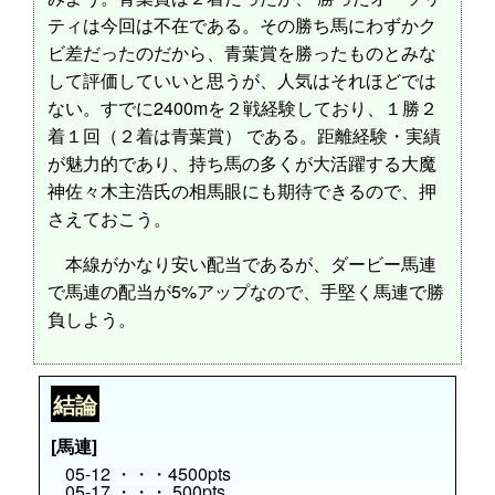
ティは今回は不在である。その勝ち馬にわずかク
ビ差だったのだから、青葉賞を勝ったものとみな
して評価していいと思うが、人気はそれほどでは
ない。すでに2400mを２戦経験しており、１勝２
着１回（２着は青葉賞） である。距離経験・実績
が魅力的であり、持ち馬の多くが大活躍する大魔
神佐々木主浩氏の相馬眼にも期待できるので、押
さえておこう。
本線がかなり安い配当であるが、ダービー馬連
で馬連の配当が5%アップなので、手堅く馬連で勝
負しよう。
結論
[馬連]
05-12 ・・・4500pts
05-17 ・・・ 500pts