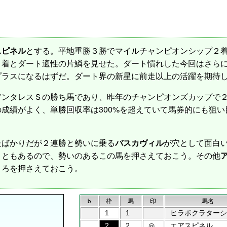
スピネル
とする。平地重勝３勝でマイルチャンピオンシップ２
２着とダート適性の片鱗を見せた。ダート慣れした今回はさら
プラスになるはずだ。ダート界の新星に前走以上の活躍を期待
アンタレスＳの勝ち馬であり、昨年のチャンピオンズカップで
成績がよく、単勝回収率は300%を超えていて馬券的にも狙
ばかりだが２連勝と勢いに乗る
バスカヴィル
が穴として面白
こともあるので、勢いのあるこの馬を押さえておこう。その他
ころを押さえておこう。
b
枠
馬
印
馬名
1
1
ヒラボクラターシ
2
2
◎
エアスピネル