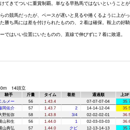
付けてきてついに重賞制覇。単なる早熟馬ではないということが
らの競馬だったが、ペースが遅いと見るや捲くるように上がっ
った勝ち馬には差を付けられたものの、２着は確保。鞍上の好騎
ーではいい位置にいたものの、直線で伸びずに７着に敗退。
0m 14頭立
騎手
斤量
タイム
着差
通過順
上3F
C.ルメー
56
1.43.4
07-07-07-04
35.
藤岡佑介
57
1.43.7
2
14-14-12-04
35.
大野拓弥
58
1.43.8
3/4
02-02-02-01
36.
横山和生
56
1.44.0
1
02-03-03-03
36.
横山典弘
57
1.44.0
クビ
12-13-14-13
35.