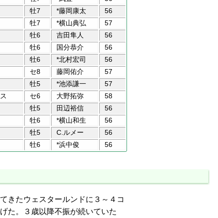
牡7
*藤岡康太
56
牡7
*横山典弘
57
牡6
吉田隼人
56
牡6
国分恭介
56
牡6
*北村宏司
56
セ8
藤岡佑介
57
牡5
*池添謙一
57
ス
セ6
大野拓弥
58
牡5
田辺裕信
56
牡6
*横山和生
56
牡5
C.ルメー
56
牡6
*浜中俊
56
てきたウェスタールンドに３～４コ
げた。３歳以降不振が続いていた