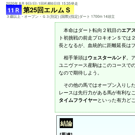
2020年 8月 9日(日) 1回札幌6日目 15:35発走
第25回エルムＳ
11Ｒ
３歳以上・オープン・Ｇ３(別定) (国際)(指定)ダート 1700m 14頭立
本命はダート転向２戦目の
エア
ト初挑戦の前走プロキオンＳでは
長となるが、血統的に距離延長は
相手筆頭は
ウェスタールンド
。
ユニヴァース産駒はこのコースでの
なので期待しよう。
その他の馬ではオープン入りした
レースは先行力がある馬が有利な
タイムフライヤー
といった有力ど
結論
[馬連]