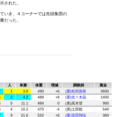
示された。
ていき、４コーナーでは先頭集団の
乗だった。
人
単勝
体重
増減
調教師
賞金
7
1
3.0
490
+6
(栗)松田国英
3600
5
2
4.2
488
+8
(栗)佐々木晶
1400
5
5
11.1
484
0
(美)高木登
900
6
4
10.2
470
-4
(美)土田稔
540
7
9
21.6
532
+6
(栗)安田翔伍
360