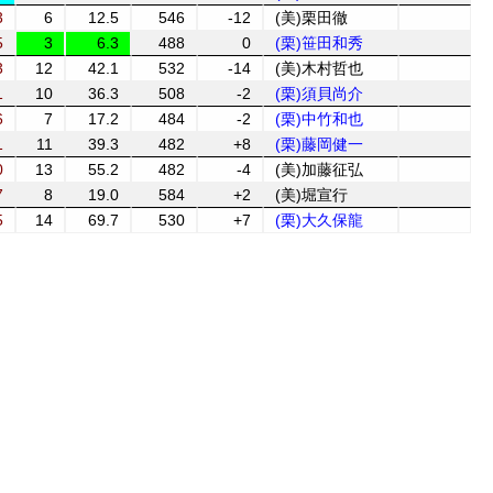
3
6
12.5
546
-12
(美)栗田徹
5
3
6.3
488
0
(栗)笹田和秀
3
12
42.1
532
-14
(美)木村哲也
1
10
36.3
508
-2
(栗)須貝尚介
6
7
17.2
484
-2
(栗)中竹和也
1
11
39.3
482
+8
(栗)藤岡健一
0
13
55.2
482
-4
(美)加藤征弘
7
8
19.0
584
+2
(美)堀宣行
5
14
69.7
530
+7
(栗)大久保龍