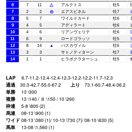
６
7
11
△
アルクトス
牡5
７
2
2
◎
エアスピネル
牡7
８
5
7
ワイルドカード
牡6
９
4
5
アディラート
牡6
10
4
6
リアンヴェリテ
牡6
11
6
9
ロードゴラッソ
牡5
12
8
14
▲
バスカヴィル
牡6
13
3
3
サトノティターン
牡7
14
1
1
ヒラボクラターシュ
牡5
LAP
6.7-11.2-12.4-12.4-12.3-12.2-12.2-11.7-12.3
通過
30.3-42.7-55.0-67.2
上り
73.1-60.7-48.4-36.2
単勝
13 \300
複勝
13 \140 / ８ \150 / 10 \260
枠連
5-8 \800 (2)
馬連
08-13 \900 (1)
ワイド
08-13 \380 (1)/ 10-13 \730 (7)/ 08-10 \630 (5)
馬単
13-08 \1,560 (1)