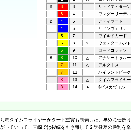
B
3
3
サトノティターン
3
4
ワンダーリーデル
B
4
5
アディラート
4
6
リアンヴェリテ
5
7
ワイルドカード
5
8
○
ウェスタールンド
6
9
ロードゴラッソ
B
6
10
△
アナザートゥルー
7
11
△
アルクトス
7
12
ハイランドピーク
8
13
△
タイムフライヤー
8
14
▲
$バスカヴィル
ち馬タイムフライヤーがダート重賞も制覇した。早めに仕掛け
がっていって、直線では後続を引き離して２馬身差の勝利を挙