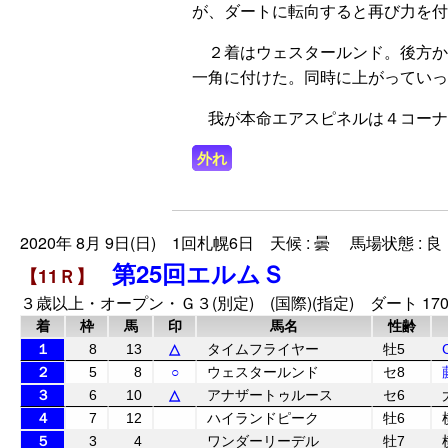
が、ダートに転向すると再び力を
２着はウェスタールンド。後方か
一角に付けた。同時に上がってい
我が本命エアスピネルは４コーナ
外れ
2020年 8月 9日(日) 1回札幌6日 天候 : 曇 馬場状態 : 良
第25回エルムＳ
【11Ｒ】
３歳以上・オープン・Ｇ３(別定) (国際)(指定) ダート 170
着
枠
馬
印
馬名
性齢
１
8
13
△
タイムフライヤー
牡5
２
5
8
○
ウェスタールンド
セ8
３
6
10
△
アナザートゥルース
セ6
４
7
12
ハイランドピーク
牡6
５
3
4
ワンダーリーデル
牡7