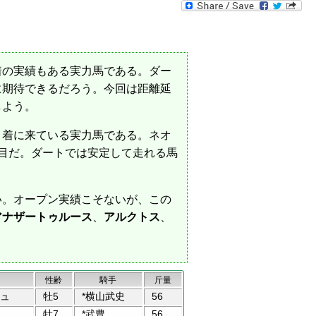
着の実績もある実力馬である。ダー
に期待できるだろう。今回は距離延
しよう。
２着に来ている実力馬である。ネオ
い目だ。ダートでは安定して走れる馬
い。オープン実績こそないが、この
アナザートゥルース
、
アルクトス
、
性齢
騎手
斤量
ュ
牡5
*横山武史
56
牡7
*武豊
56