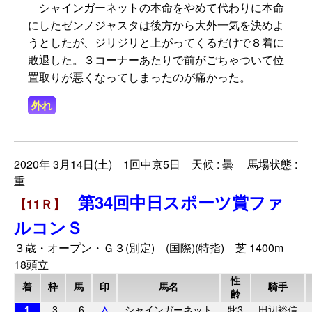
シャインガーネットの本命をやめて代わりに本命
にしたゼンノジャスタは後方から大外一気を決めよ
うとしたが、ジリジリと上がってくるだけで８着に
敗退した。３コーナーあたりで前がごちゃついて位
置取りが悪くなってしまったのが痛かった。
外れ
2020年 3月14日(土) 1回中京5日 天候 : 曇 馬場状態 :
重
第34回中日スポーツ賞ファ
【11Ｒ】
ルコンＳ
３歳・オープン・Ｇ３(別定) (国際)(特指) 芝 1400m
18頭立
性
着
枠
馬
印
馬名
騎手
齢
１
3
6
△
シャインガーネット
牝3
田辺裕信