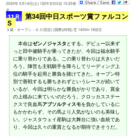
2020年 3月14日(土) 1回中京5日目 15:25発
走
第34回中日スポーツ賞ファルコン
11Ｒ
Ｓ
３歳・オープン・Ｇ３(別定) (国際)(特指) 芝 1400m 18頭立
本命は
ゼンノジャスタ
とする。デビュー以来ず
っと田中健騎手が乗ってきたが、今回は福永騎手
に乗り替わりである。この乗り替わりは大きいだ
ろう。陣営も主戦騎手を降ろしてリーディング上
位の騎手を起用と勝負を賭けてきた。オープン特
別で善戦するも勝ちきれずというレースが続いて
いるが、今回は明らかな勝負がかりであり、賞金
の上積みに来ていいのだろう。クロッカスステー
クスで良血馬
アブソルティスモ
を負かしているに
もかかわらず、その馬より人気がないのも美味し
い。ジャスタウェイ産駒は大舞台に強い血統であ
り、今回は久々の重賞となるが期待できそうだ。