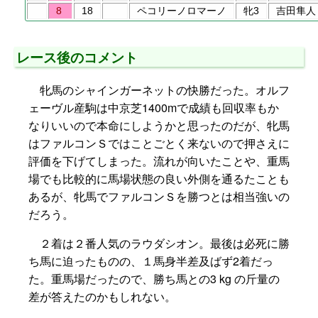
8
18
ペコリーノロマーノ
牝3
吉田隼人
レース後のコメント
牝馬のシャインガーネットの快勝だった。オルフ
ェーヴル産駒は中京芝1400mで成績も回収率もか
なりいいので本命にしようかと思ったのだが、牝馬
はファルコンＳではことごとく来ないので押さえに
評価を下げてしまった。流れが向いたことや、重馬
場でも比較的に馬場状態の良い外側を通るたことも
あるが、牝馬でファルコンＳを勝つとは相当強いの
だろう。
２着は２番人気のラウダシオン。最後は必死に勝
ち馬に迫ったものの、１馬身半差及ばず2着だっ
た。重馬場だったので、勝ち馬との3 kg の斤量の
差が答えたのかもしれない。