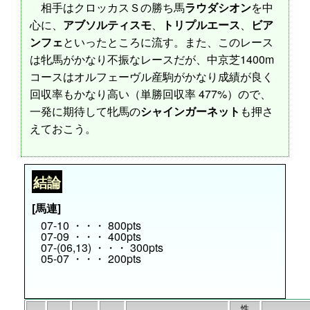
相手はクロッカスＳの勝ち馬
ラウダシオン
を中
心に、
アブソルティスモ
、
トリプルエース
、
ビア
ンフェ
といったところに流す。また、このレース
は牝馬がかなり不振なレースだが、中京芝1400m
コースはオルフェーヴル産駒がかなり成績が良く
回収率もかなり高い（単勝回収率 477%）ので、
一発に期待して牝馬の
シャインガーネット
も押さ
えておこう。
結論
[馬連]
07-10 ・・・ 800pts
07-09 ・・・ 400pts
07-(06,13) ・・・ 300pts
05-07 ・・・ 200pts
性