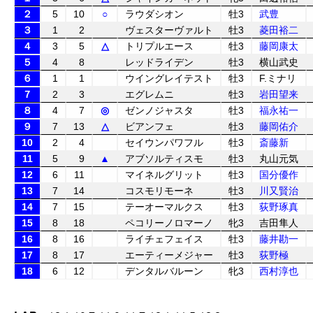
２
5
10
○
ラウダシオン
牡3
武豊
３
1
2
ヴェスターヴァルト
牡3
菱田裕二
４
3
5
△
トリプルエース
牡3
藤岡康太
５
4
8
レッドライデン
牡3
横山武史
６
1
1
ウイングレイテスト
牡3
F.ミナリ
７
2
3
エグレムニ
牡3
岩田望来
８
4
7
◎
ゼンノジャスタ
牡3
福永祐一
９
7
13
△
ビアンフェ
牡3
藤岡佑介
10
2
4
セイウンパワフル
牡3
斎藤新
11
5
9
▲
アブソルティスモ
牡3
丸山元気
12
6
11
マイネルグリット
牡3
国分優作
13
7
14
コスモリモーネ
牡3
川又賢治
14
7
15
テーオーマルクス
牡3
荻野琢真
15
8
18
ペコリーノロマーノ
牝3
吉田隼人
16
8
16
ライチェフェイス
牡3
藤井勘一
17
8
17
エーティーメジャー
牡3
荻野極
18
6
12
デンタルバルーン
牝3
西村淳也