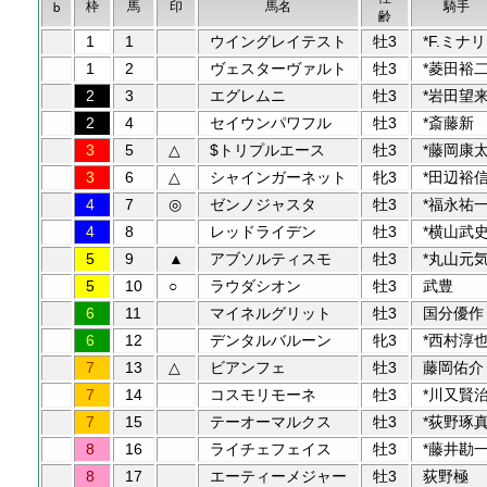
枠
馬
印
馬名
騎手
b
齢
1
1
ウイングレイテスト
牡3
*F.ミナリ
1
2
ヴェスターヴァルト
牡3
*菱田裕
2
3
エグレムニ
牡3
*岩田望
2
4
セイウンパワフル
牡3
*斎藤新
3
5
△
$トリプルエース
牡3
*藤岡康
3
6
△
シャインガーネット
牝3
*田辺裕
4
7
◎
ゼンノジャスタ
牡3
*福永祐
4
8
レッドライデン
牡3
*横山武
5
9
▲
アブソルティスモ
牡3
*丸山元
5
10
○
ラウダシオン
牡3
武豊
6
11
マイネルグリット
牡3
国分優作
6
12
デンタルバルーン
牝3
*西村淳
7
13
△
ビアンフェ
牡3
藤岡佑介
7
14
コスモリモーネ
牡3
*川又賢
7
15
テーオーマルクス
牡3
*荻野琢
8
16
ライチェフェイス
牡3
*藤井勘
8
17
エーティーメジャー
牡3
荻野極