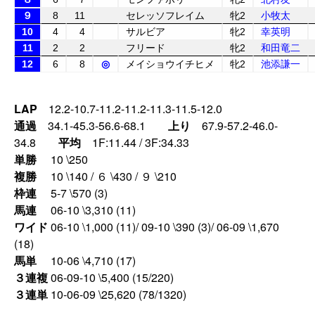
９
8
11
セレッソフレイム
牝2
小牧太
10
4
4
サルビア
牝2
幸英明
11
2
2
フリード
牝2
和田竜二
12
6
8
◎
メイショウイチヒメ
牝2
池添謙一
LAP
12.2-10.7-11.2-11.2-11.3-11.5-12.0
通過
34.1-45.3-56.6-68.1
上り
67.9-57.2-46.0-
34.8
平均
1F:11.44 / 3F:34.33
単勝
10 \250
複勝
10 \140 / ６ \430 / ９ \210
枠連
5-7 \570 (3)
馬連
06-10 \3,310 (11)
ワイド
06-10 \1,000 (11)/ 09-10 \390 (3)/ 06-09 \1,670
(18)
馬単
10-06 \4,710 (17)
３連複
06-09-10 \5,400 (15/220)
３連単
10-06-09 \25,620 (78/1320)