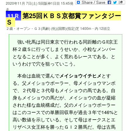
2020年11月 7日(土) 5回阪神1日目 15:45発
走
第25回ＫＢＳ京都賞ファンタジー
11Ｒ
Ｓ
２歳・オープン・Ｇ３(馬齢) (牝)(国際)(指定)芝 1400m・内 12頭立
強い牝馬は同日東京で行われる同距離のＧII京王
杯２歳Ｓに行ってしまうせいか、小粒なメンバー
となることが多く、よく荒れるレースである。と
いうわけで穴を狙っていこう。
本命は血統で選んで
メイショウイチヒメ
とす
る。父メイショウボーラー、母メイショウマンボ
で、２代母と３代母もメイショウの馬である。自
身もメイショウの馬だが、メイショウの血が凝縮
された様な血統構成だ。父のメイショウボーラー
はこのコースでの単勝回収率が過去３年で146%と
高い数値を示している。そして母はオークスとエ
リザベス女王杯を勝ったＧＩ２勝馬だ。母は古馬