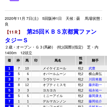
2020年11月 7日(土) 5回阪神1日 天候 : 曇 馬場状態 :
良
第25回ＫＢＳ京都賞ファン
【11Ｒ】
タジーＳ
２歳・オープン・Ｇ３(馬齢) (牝)(国際)(指定) 芝・内
1400m 12頭立
性
着
枠
馬
印
馬名
騎手
齢
１
7
10
メイケイエール
牝2
武豊
２
5
6
オパールムーン
牝2
横山典弘
３
7
9
ラヴケリー
牝2
川田将雅
４
8
12
オプティミスモ
牝2
藤井勘一
５
3
3
ヨカヨカ
牝2
福永祐一
６
5
5
ミニーアイル
牝2
藤岡康太
７
1
1
デルマカンノン
牝2
藤岡佑介
８
6
7
モンファボリ
牝2
北村友一