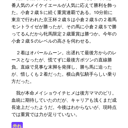
番人気のメイケイエールが人気に応えて勝利を飾っ
た。小倉２歳Ｓに続く重賞連覇である。10分前に
東京で行われた京王杯２歳Ｓは小倉２歳Ｓの２着馬
モントライゼが勝ったが、その馬に小倉２歳Ｓで勝
ってるんだから牝馬限定２歳重賞は勝つか。今年の
小倉２歳Ｓのレベルの高さを伺わせる。
２着はオパールムーン。出遅れて最後方からのレ
ースとなったが、慌てずに最後方ポツンの直線勝
負。直線で見事な末脚を発揮し、勝ち馬に迫った
が、惜しくも２着だった。横山典弘騎手らしい乗り
方だった。
我が本命メイショウイチヒメは後方ママのビリ。
血統に期待していたのだが、キャリアも浅くまだ成
長途上だったようだ。今後はわからないが、現時点
では重賞では力が足りていない。
外れ