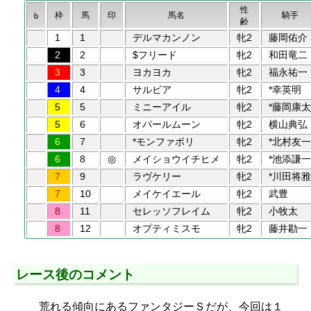
性
枠
馬
印
馬名
騎手
b
齢
1
1
デルマカンノン
牝2
藤岡佑介
2
2
$フリード
牝2
和田竜二
3
3
ヨカヨカ
牝2
福永祐一
4
4
サルビア
牝2
*幸英明
5
5
ミニーアイル
牝2
*藤岡康太
5
6
オパールムーン
牝2
横山典弘
6
7
*モンファボリ
牝2
*北村友一
6
8
◎
メイショウイチヒメ
牝2
*池添謙一
7
9
ラヴケリー
牝2
*川田将雅
7
10
メイケイエール
牝2
武豊
8
11
セレッソフレイム
牝2
小牧太
8
12
オプティミスモ
牝2
藤井勘一
レース後のコメント
荒れる傾向にあるファンタジーＳだが、今回は１