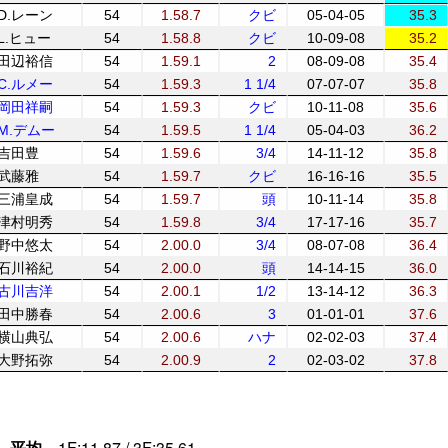
D.レーン
54
1.58.7
クビ
05-04-05
35.3
L.ヒュー
54
1.58.8
クビ
10-09-08
35.2
田辺裕信
54
1.59.1
2
08-09-08
35.4
C.ルメー
54
1.59.3
1 1/4
07-07-07
35.8
岡田祥嗣
54
1.59.3
クビ
10-11-08
35.6
M.デムー
54
1.59.5
1 1/4
05-04-03
36.2
吉田豊
54
1.59.6
3/4
14-11-12
35.8
武藤雅
54
1.59.7
クビ
16-16-16
35.5
三浦皇成
54
1.59.7
頭
10-11-14
35.8
津村明秀
54
1.59.8
3/4
17-17-16
35.7
野中悠太
54
2.00.0
3/4
08-07-08
36.4
石川裕紀
54
2.00.0
頭
14-14-15
36.0
古川吉洋
54
2.00.1
1/2
13-14-12
36.3
田中勝春
54
2.00.6
3
01-01-01
37.6
横山典弘
54
2.00.6
ハナ
02-02-03
37.4
大野拓弥
54
2.00.9
2
02-03-02
37.8
平均
1F:11.87 / 3F:35.61