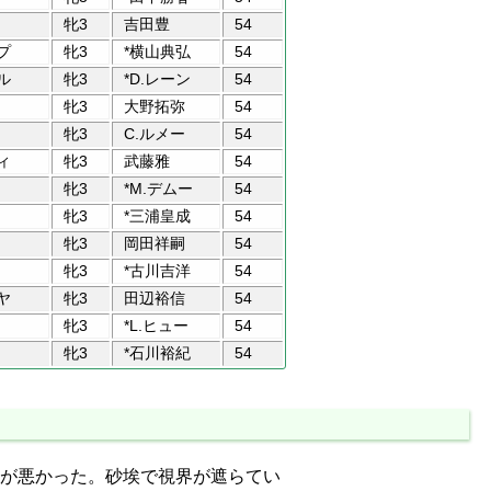
牝3
吉田豊
54
プ
牝3
*横山典弘
54
ル
牝3
*D.レーン
54
牝3
大野拓弥
54
牝3
C.ルメー
54
ィ
牝3
武藤雅
54
牝3
*M.デムー
54
牝3
*三浦皇成
54
牝3
岡田祥嗣
54
牝3
*古川吉洋
54
ヤ
牝3
田辺裕信
54
牝3
*L.ヒュー
54
牝3
*石川裕紀
54
が悪かった。砂埃で視界が遮らてい