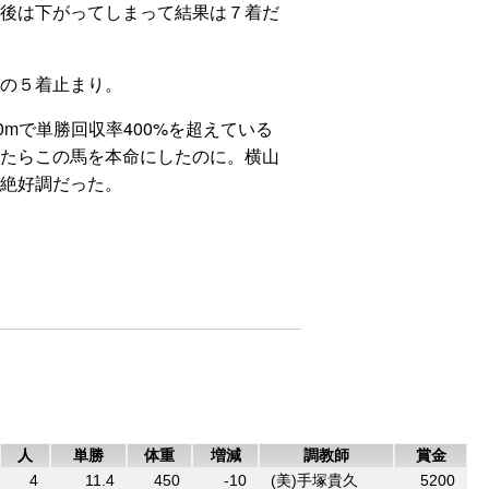
後は下がってしまって結果は７着だ
の５着止まり。
mで単勝回収率400%を超えている
たらこの馬を本命にしたのに。横山
絶好調だった。
人
単勝
体重
増減
調教師
賞金
4
11.4
450
-10
(美)手塚貴久
5200