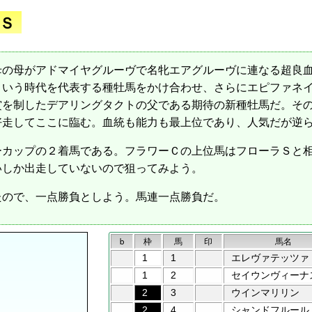
Ｓ
母の母がアドマイヤグルーヴで名牝エアグルーヴに連なる超良
という時代を代表する種牡馬をかけ合わせ、さらにエピファネ
賞を制したデアリングタクトの父である期待の新種牡馬だ。そ
好走してここに臨む。血統も能力も最上位であり、人気だが逆
ーカップの２着馬である。フラワーＣの上位馬はフローラＳと
いしか出走していないので狙ってみよう。
ので、一点勝負としよう。馬連一点勝負だ。
b
枠
馬
印
馬名
1
1
エレヴァテッツァ
1
2
セイウンヴィーナ
2
3
ウインマリリン
2
4
シャンドフルール