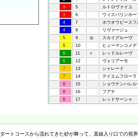
3
5
ルトロヴァイユ
3
6
ウィスパリンホー
4
7
ホウオウピースフ
4
8
リヴァージュ
5
9
◎
スカイグルーヴ
5
10
ヒューマンコメデ
6
11
○
レッドルレーヴ
6
12
ヴォリアーモ
7
13
シャレード
7
14
テイエムフローラ
8
15
ショウナンハレル
8
16
フアナ
8
17
レッドサーシャ
ダートコースから流れてきた砂が舞って、直線入り口での視界