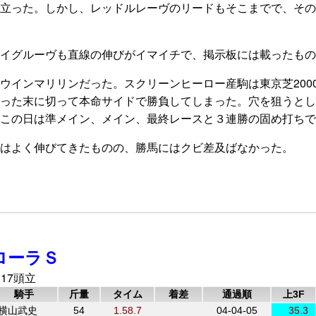
立った。しかし、レッドルレーヴのリードもそこまでで、その
イグルーヴも直線の伸びがイマイチで、掲示板には載ったもの
インマリリンだった。スクリーンヒーロー産駒は東京芝2000
った末に切って本命サイドで勝負してしまった。穴を狙うとし
この日は準メイン、メイン、最終レースと３連勝の固め打ちで
はよく伸びてきたものの、勝馬にはクビ差及ばなかった。
ローラＳ
 17頭立
騎手
斤量
タイム
着差
通過順
上3F
横山武史
54
1.58.7
04-04-05
35.3