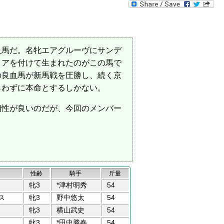
血馬だ。名牝エアグルーヴにサンデ
イアを付けて生まれたのがこの馬で
の良血馬が新馬戦を圧勝し、続く京
らわずに本命とするしかない。
相性が良いのだが、今回のメンバー
性齢
騎手
斤量
牝3
*津村明秀
54
ス
牝3
野中悠太
54
牝3
横山武史
54
牝3
*田中勝春
54