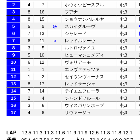
２
4
7
ホウオウピースフル
牝3
３
8
16
フアナ
牝3
４
8
15
ショウナンハレルヤ
牝3
５
5
9
◎
スカイグルーヴ
牝3
６
7
13
シャレード
牝3
７
6
11
○
レッドルレーヴ
牝3
８
3
5
ルトロヴァイユ
牝3
９
5
10
ヒューマンコメディ
牝3
10
6
12
ヴォリアーモ
牝3
11
1
1
エレヴァテッツァ
牝3
12
1
2
セイウンヴィーナス
牝3
13
8
17
レッドサーシャ
牝3
14
7
14
テイエムフローラ
牝3
15
2
4
シャンドフルール
牝3
16
3
6
ウィスパリンホープ
牝3
17
4
8
リヴァージュ
牝3
LAP
12.5-11.3-11.3-11.6-11.9-11.9-12.5-11.8-11.8-12.1
通過
35.1-46.7-58.6-70.5
上り
72.0-60.1-48.2-35.7