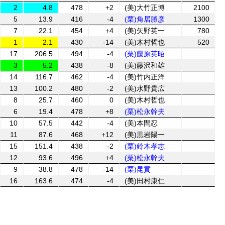
2
4.8
478
+2
(美)大竹正博
2100
5
13.9
416
-4
(栗)角居勝彦
1300
7
22.1
454
+4
(美)矢野英一
780
1
2.1
430
-14
(美)木村哲也
520
17
206.5
494
-4
(栗)藤原英昭
3
5.2
438
-8
(美)藤沢和雄
14
116.7
462
-4
(美)竹内正洋
13
100.2
480
-2
(美)水野貴広
8
25.7
460
0
(美)木村哲也
6
19.4
478
+8
(栗)松永幹夫
10
57.5
442
-4
(美)本間忍
11
87.6
468
+12
(美)黒岩陽一
15
151.4
438
-2
(栗)鈴木孝志
12
93.6
496
+4
(栗)松永幹夫
9
38.8
478
-14
(栗)昆貢
16
163.6
474
-4
(美)田村康仁