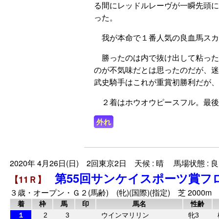
る間にレッドルレーヴが一瞬先頭に
った。
我が本命で１番人気の良血馬スカ
勝ったのは内で抜け出して粘ったウ
のが不気味だとは思ったのだが、迷
武史騎手はこれが重賞初勝利だが、
２着はホウオウピースフル。最後
外れ
2020年 4月26日(日) 2回東京2日 天候 : 晴 馬場状態 : 良
第55回サンケイスポーツ賞フ
【11Ｒ】
３歳・オープン・Ｇ２(馬齢) (牝)(国際)(指定) 芝 2000m
着
枠
馬
印
馬名
性齢
１
2
3
ウインマリリン
牝3