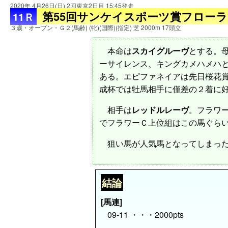
2020年 4月26日(日) 2回東京2日目 15:45発走
第55回サンケイスポーツ賞フローラ
11Ｒ
３歳・オープン・Ｇ２(馬齢) (牝)(国際)(指定) 芝 2000m 17頭立
本命は
スカイグルーヴ
とする。
ーサイレンス、キングカメハメハ
ある。エピファネイアは先日桜花
成杯では牡馬相手に僅差の２着に
相手は
レッドルレーヴ
。フラワ
でフラワーＣ上位組はこの馬ぐら
狙い馬が人気馬となってしまった
結論
[馬連]
09-11 ・・・2000pts