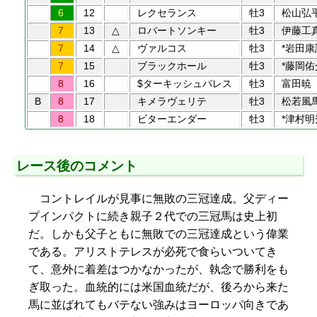
6
12
レクセランス
牡3
松山弘
7
13
△
ロバートソンキー
牡3
伊藤工
7
14
△
ヴァルコス
牡3
*岩田康
7
15
ブラックホール
牡3
*藤岡佑
8
16
$ターキッシュパレス
牡3
富田暁
B
8
17
キメラヴェリテ
牡3
松若風
8
18
ビターエンダー
牡3
*津村明
レース後のコメント
コントレイルが見事に無敗の三冠達成。父ディー
プインパクトに続き親子２代での三冠馬は史上初
だ。しかも父子ともに無敗での三冠達成という偉業
である。アリストテレスが必死で食らいついてき
て、意外に着差はつかなかったが、執念で勝利をも
ぎ取った。血統的には米国血統だが、後ろから来た
馬に並ばれてもバテない強みはヨーロッパ向きであ