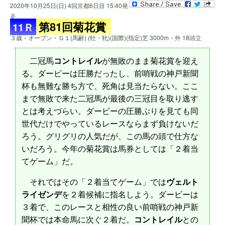
2020年10月25日(日) 4回京都6日目 15:40発
走
第81回菊花賞
11Ｒ
３歳・オープン・Ｇ１(馬齢) (牡・牝)(国際)(指定)芝 3000m・外 18頭立
二冠馬
コントレイル
が無敗のまま菊花賞を迎え
る。ダービーは圧勝だったし、前哨戦の神戸新聞
杯も無難な勝ち方で、死角は見当たらない。ここ
まで無敗で来た二冠馬が最後の三冠目を取り逃す
とは考えづらい。ダービーの圧勝ぶりを見ても同
世代だけでやっているレースならまず負けないだ
ろう。グリグリの人気だが、この馬の頭で仕方な
いだろう。今年の菊花賞は馬券としては「２着当
てゲーム」だ。
それではその「２着当てゲーム」では
ヴェルト
ライゼンデ
を２着候補に指名しよう。ダービーは
３着で、このレースと相性の良い前哨戦の神戸新
聞杯では本命馬に次ぐ２着だ。
コントレイル
との