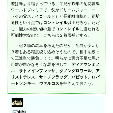
差は春より縮まっている。半兄が昨年の菊花賞馬
ワールドプレミアで、父がドリームジャーニー
（その父ステイゴールド）と長距離血統だ。距離
適性という点では
コントレイル
以上だろう。ただ
し、能力の絶対値の差で
コントレイル
に勝たれる
可能性大なので、こちらは２着候補とする。
上記２頭の馬単を考えたのだが、配当が安いし
３着もある程度絞り込めそうなので、相手を絞っ
て三連単で勝負しよう。明らかに実力不足な馬と
距離が向かなそうな馬を消して、
ディアマンミノ
ル
、
サトノインプレッサ
、
ダノングロワール
、
ア
リストテレス
、
サトノフラッグ
、
バビット
、
ロバ
ートソンキー
、
ヴァルコス
を押さえておこう。
結論
[三連単]