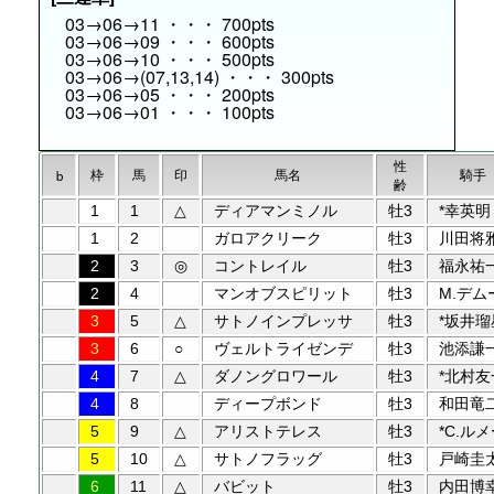
03→06→11 ・・・ 700pts
03→06→09 ・・・ 600pts
03→06→10 ・・・ 500pts
03→06→(07,13,14) ・・・ 300pts
03→06→05 ・・・ 200pts
03→06→01 ・・・ 100pts
性
枠
馬
印
馬名
騎手
b
齢
1
1
△
ディアマンミノル
牡3
*幸英明
1
2
ガロアクリーク
牡3
川田将
2
3
◎
コントレイル
牡3
福永祐
2
4
マンオブスピリット
牡3
M.デム
3
5
△
サトノインプレッサ
牡3
*坂井瑠
3
6
○
ヴェルトライゼンデ
牡3
池添謙
4
7
△
ダノングロワール
牡3
*北村友
4
8
ディープボンド
牡3
和田竜
5
9
△
アリストテレス
牡3
*C.ル
5
10
△
サトノフラッグ
牡3
戸崎圭
6
11
△
バビット
牡3
内田博