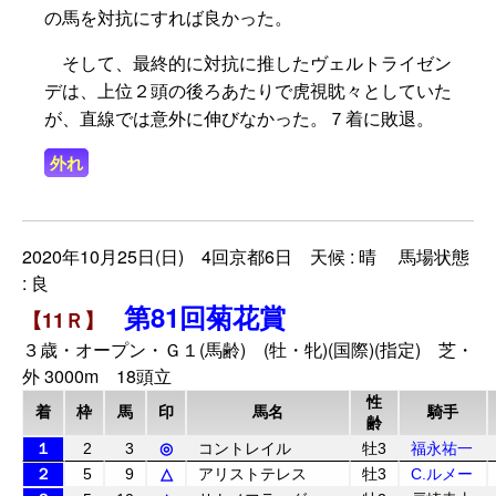
の馬を対抗にすれば良かった。
そして、最終的に対抗に推したヴェルトライゼン
デは、上位２頭の後ろあたりで虎視眈々としていた
が、直線では意外に伸びなかった。７着に敗退。
外れ
2020年10月25日(日) 4回京都6日 天候 : 晴 馬場状態
: 良
第81回菊花賞
【11Ｒ】
３歳・オープン・Ｇ１(馬齢) (牡・牝)(国際)(指定) 芝・
外 3000m 18頭立
性
着
枠
馬
印
馬名
騎手
齢
１
2
3
◎
コントレイル
牡3
福永祐一
２
5
9
△
アリストテレス
牡3
C.ルメー