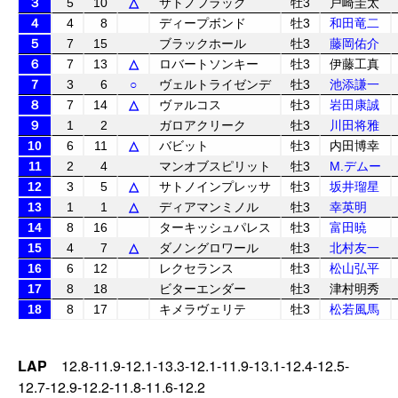
３
5
10
△
サトノフラッグ
牡3
戸崎圭太
４
4
8
ディープボンド
牡3
和田竜二
５
7
15
ブラックホール
牡3
藤岡佑介
６
7
13
△
ロバートソンキー
牡3
伊藤工真
７
3
6
○
ヴェルトライゼンデ
牡3
池添謙一
８
7
14
△
ヴァルコス
牡3
岩田康誠
９
1
2
ガロアクリーク
牡3
川田将雅
10
6
11
△
バビット
牡3
内田博幸
11
2
4
マンオブスピリット
牡3
M.デムー
12
3
5
△
サトノインプレッサ
牡3
坂井瑠星
13
1
1
△
ディアマンミノル
牡3
幸英明
14
8
16
ターキッシュパレス
牡3
富田暁
15
4
7
△
ダノングロワール
牡3
北村友一
16
6
12
レクセランス
牡3
松山弘平
17
8
18
ビターエンダー
牡3
津村明秀
18
8
17
キメラヴェリテ
牡3
松若風馬
LAP
12.8-11.9-12.1-13.3-12.1-11.9-13.1-12.4-12.5-
12.7-12.9-12.2-11.8-11.6-12.2