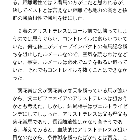
る。距離適性では２着馬の方が上だと思われるが、
決してベストとは言えない距離でも地力の高さと抜
群の勝負根性で勝利を物にした。
２着のアリストテレスはゴール前では勝ってしま
うのでは思うぐらい、コントレイルに食らいついて
いた。何せ鞍上がディープインパクトの有馬記念勝
ちを阻止したルメールなので、空気を読むわけなど
ない。事実、ルメールは必死でムチを振るい追って
いた。それでもコントレイルを抜くことはできなか
った。
菊花賞は父が菊花賞か春天を勝っている馬が強い
から、父エピファネイアのアリストテレスは狙おう
かとも考えた。しかし、結局相手はヴェルトライゼ
ンデにしてしまった。アリストテレスは父も母父も
菊花賞馬であり、長距離適性はかなり高そうであ
る。考えてみると、血統的にアリストテレスが狙い
目なのだから、条件戦を勝ったばかりとは言え、こ