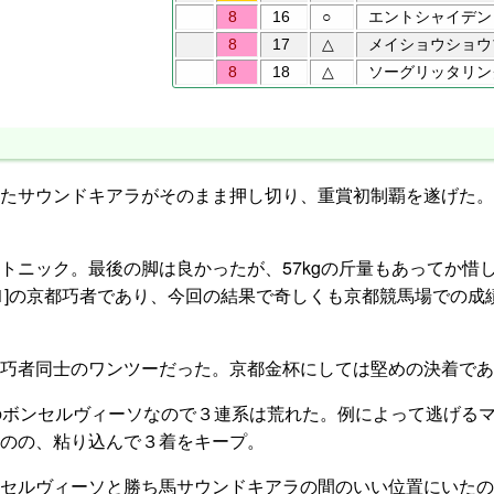
8
16
○
エントシャイデン
8
17
△
メイショウショウ
8
18
△
ソーグリッタリン
たサウンドキアラがそのまま押し切り、重賞初制覇を遂げた。
ニック。最後の脚は良かったが、57kgの斤量もあってか惜
,0,1]の京都巧者であり、今回の結果で奇しくも京都競馬場での
巧者同士のワンツーだった。京都金杯にしては堅めの決着であ
のボンセルヴィーソなので３連系は荒れた。例によって逃げる
のの、粘り込んで３着をキープ。
セルヴィーソと勝ち馬サウンドキアラの間のいい位置にいたの