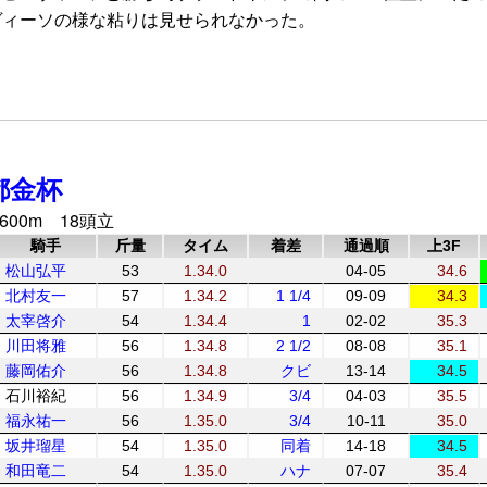
ヴィーソの様な粘りは見せられなかった。
都金杯
600m 18頭立
騎手
斤量
タイム
着差
通過順
上3F
松山弘平
53
1.34.0
04-05
34.6
北村友一
57
1.34.2
1 1/4
09-09
34.3
太宰啓介
54
1.34.4
1
02-02
35.3
川田将雅
56
1.34.8
2 1/2
08-08
35.1
藤岡佑介
56
1.34.8
クビ
13-14
34.5
石川裕紀
56
1.34.9
3/4
04-03
35.5
福永祐一
56
1.35.0
3/4
10-11
35.0
坂井瑠星
54
1.35.0
同着
14-18
34.5
和田竜二
54
1.35.0
ハナ
07-07
35.4