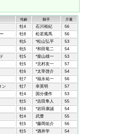
性齢
騎手
斤量
牡4
石川裕紀
56
ー
牡8
松若風馬
56
牝5
*松山弘平
53
牝5
*和田竜二
54
ド
牡5
*柴山雄一
53
牡5
*北村友一
57
牡6
*太宰啓介
54
牡7
*福永祐一
56
タン
牡7
幸英明
57
牡4
国分優作
53
牡5
*吉田隼人
55
牡6
*岩田康誠
54
牡4
武豊
55
牡5
*藤岡佑介
56
牡5
*酒井学
54