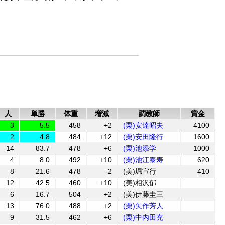
人
単勝
体重
増減
調教師
賞金
3
5.5
458
+2
(栗)安達昭夫
4100
2
4.8
484
+12
(栗)安田隆行
1600
14
83.7
478
+6
(栗)池添学
1000
4
8.0
492
+10
(栗)池江泰寿
620
8
21.6
478
-2
(美)堀宣行
410
12
42.5
460
+10
(美)相沢郁
6
16.7
504
+2
(美)伊藤圭三
13
76.0
488
+2
(栗)矢作芳人
9
31.5
462
+6
(栗)中内田充