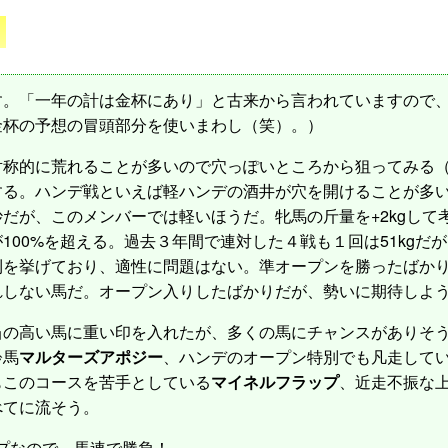
。「一年の計は金杯にあり」と古来から言われていますので、
金杯の予想の冒頭部分を使いまわし（笑）。）
称的に荒れることが多いので穴っぽいところから狙ってみる（
する。ハンデ戦といえば軽ハンデの酒井が穴を開けることが多い。
だが、このメンバーでは軽いほうだ。牝馬の斤量を+2kgして
00%を超える。過去３年間で連対した４戦も１回は51kgだが
を挙げており、適性に問題はない。準オープンを勝ったばかり
れしない馬だ。オープン入りしたばかりだが、勢いに期待しよ
の高い馬に重い印を入れたが、多くの馬にチャンスがありそう
齢馬
マルターズアポジー
、ハンデのオープン特別でも凡走して
もこのコースを苦手としている
マイネルフラップ
、近走不振な
べてに流そう。
プなので、馬連で勝負！