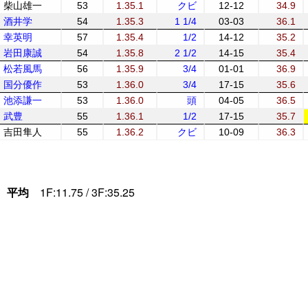
柴山雄一
53
1.35.1
クビ
12-12
34.9
酒井学
54
1.35.3
1 1/4
03-03
36.1
幸英明
57
1.35.4
1/2
14-12
35.2
岩田康誠
54
1.35.8
2 1/2
14-15
35.4
松若風馬
56
1.35.9
3/4
01-01
36.9
国分優作
53
1.36.0
3/4
17-15
35.6
池添謙一
53
1.36.0
頭
04-05
36.5
武豊
55
1.36.1
1/2
17-15
35.7
吉田隼人
55
1.36.2
クビ
10-09
36.3
平均
1F:11.75 / 3F:35.25