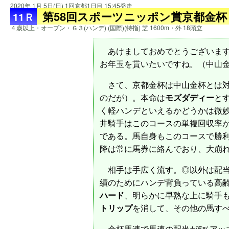
2020年 1月 5日(日) 1回京都1日目 15:45発走
第58回スポーツニッポン賞京都金杯
11Ｒ
４歳以上・オープン・Ｇ３(ハンデ) (国際)(特指) 芝 1600m・外 18頭立
あけましておめでとうございます
お年玉を貰いたいですね。（中山
さて、京都金杯は中山金杯とは対
のだが）。本命は
モズダディー
と
く軽ハンデといえるかどうかは微妙
井騎手はこのコースの単複回収率が1
である。馬自身もこのコースで勝利
降は常に馬券に絡んでおり、大崩
相手は手広く流す。◎以外は配当
績のためにハンデ背負っている高
ハード
、明らかに早熟な上に騎手
トリップ
を消して、その他の馬す
金杯馬連で馬連の配当が5%アッ