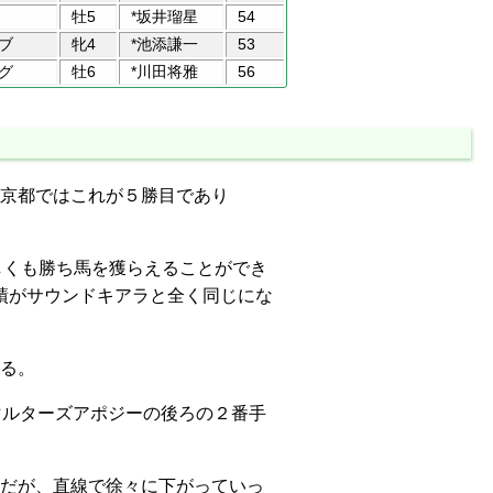
牡5
*坂井瑠星
54
ブ
牝4
*池添謙一
53
グ
牡6
*川田将雅
56
京都ではこれが５勝目であり
しくも勝ち馬を獲らえることができ
成績がサウンドキアラと全く同じにな
る。
マルターズアポジーの後ろの２番手
だが、直線で徐々に下がっていっ