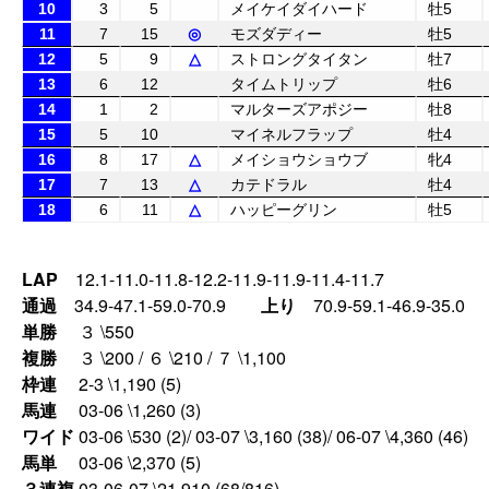
10
3
5
メイケイダイハード
牡5
11
7
15
◎
モズダディー
牡5
12
5
9
△
ストロングタイタン
牡7
13
6
12
タイムトリップ
牡6
14
1
2
マルターズアポジー
牡8
15
5
10
マイネルフラップ
牡4
16
8
17
△
メイショウショウブ
牝4
17
7
13
△
カテドラル
牡4
18
6
11
△
ハッピーグリン
牡5
LAP
12.1-11.0-11.8-12.2-11.9-11.9-11.4-11.7
通過
34.9-47.1-59.0-70.9
上り
70.9-59.1-46.9-35.0
単勝
３ \550
複勝
３ \200 / ６ \210 / ７ \1,100
枠連
2-3 \1,190 (5)
馬連
03-06 \1,260 (3)
ワイド
03-06 \530 (2)/ 03-07 \3,160 (38)/ 06-07 \4,360 (46)
馬単
03-06 \2,370 (5)
３連複
03-06-07 \21,910 (68/816)