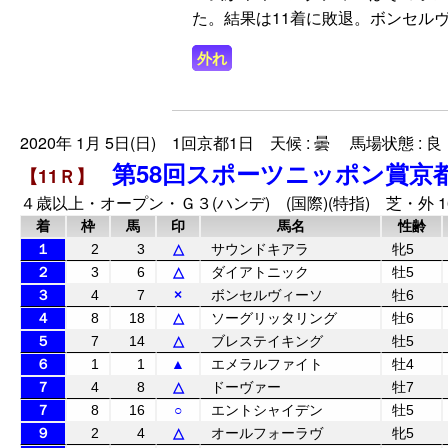
た。結果は11着に敗退。ボンセル
外れ
2020年 1月 5日(日) 1回京都1日 天候 : 曇 馬場状態 : 良
第58回スポーツニッポン賞京
【11Ｒ】
４歳以上・オープン・Ｇ３(ハンデ) (国際)(特指) 芝・外 1
着
枠
馬
印
馬名
性齢
１
2
3
△
サウンドキアラ
牝5
２
3
6
△
ダイアトニック
牡5
３
4
7
×
ボンセルヴィーソ
牡6
４
8
18
△
ソーグリッタリング
牡6
５
7
14
△
ブレステイキング
牡5
６
1
1
▲
エメラルファイト
牡4
７
4
8
△
ドーヴァー
牡7
７
8
16
○
エントシャイデン
牡5
９
2
4
△
オールフォーラヴ
牝5