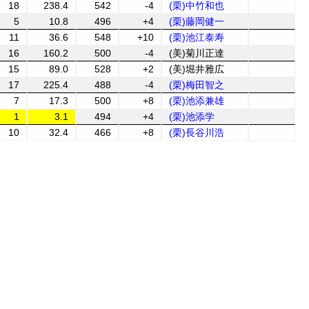
18
238.4
542
-4
(栗)中竹和也
5
10.8
496
+4
(栗)藤岡健一
11
36.6
548
+10
(栗)池江泰寿
16
160.2
500
-4
(美)菊川正達
15
89.0
528
+2
(美)堀井雅広
17
225.4
488
-4
(栗)梅田智之
7
17.3
500
+8
(栗)池添兼雄
1
3.1
494
+4
(栗)池添学
10
32.4
466
+8
(栗)長谷川浩