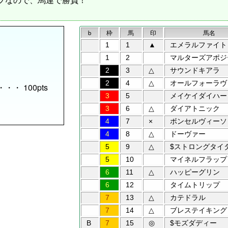
b
枠
馬
印
馬名
1
1
▲
エメラルファイト
1
2
マルターズアポジ
2
3
△
サウンドキアラ
2
4
△
オールフォーラヴ
) ・・・ 100pts
3
5
メイケイダイハー
3
6
△
ダイアトニック
4
7
×
ボンセルヴィーソ
4
8
△
ドーヴァー
5
9
△
$ストロングタイ
5
10
マイネルフラップ
6
11
△
ハッピーグリン
6
12
タイムトリップ
7
13
△
カテドラル
7
14
△
ブレステイキング
B
7
15
◎
$モズダディー