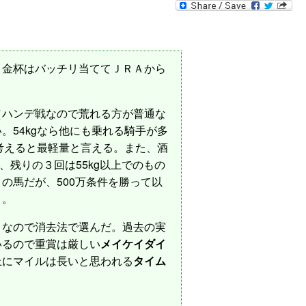
金杯はバッチリ当ててＪＲＡから
ハンデ戦なので荒れる方が普通な
54kgなら他にも乗れる騎手が多
考えると最軽量と言える。また、酒
、残りの３回は55kg以上でのもの
の馬だが、500万条件を勝って以
う。
なので消去法で選んだ。過去の実
いるので重賞は厳しい
メイケイダイ
上にマイルは長いと思われる
タイム