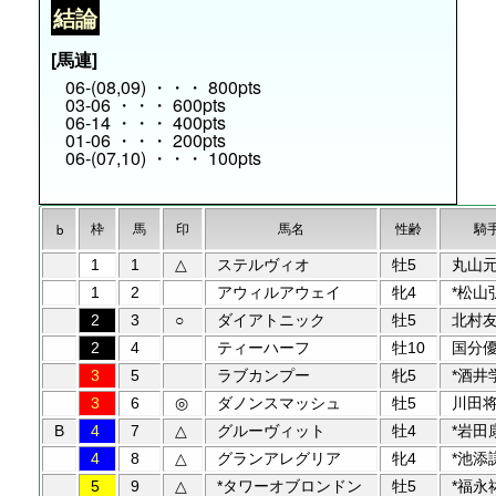
結論
[馬連]
06-(08,09) ・・・ 800pts
03-06 ・・・ 600pts
06-14 ・・・ 400pts
01-06 ・・・ 200pts
06-(07,10) ・・・ 100pts
枠
馬
印
馬名
性齢
騎
b
1
1
△
ステルヴィオ
牡5
丸山
1
2
アウィルアウェイ
牝4
*松山
2
3
○
ダイアトニック
牡5
北村
2
4
ティーハーフ
牡10
国分
3
5
ラブカンプー
牝5
*酒井
3
6
◎
ダノンスマッシュ
牡5
川田
B
4
7
△
グルーヴィット
牡4
*岩田
4
8
△
グランアレグリア
牝4
*池添
5
9
△
*タワーオブロンドン
牡5
*福永