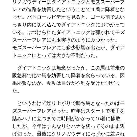
リノガウディーはダイアトニックとモズスーパーフ
レアの進路を妨害したということで４着に降着とな
った。パトロールビデオを見ると、ゴール前で思い
っきり内に切れ込んでダイアトニックにぶつかって
いる。ぶつけられたダイアトニックは弾かれてモズ
スーパーフレアにも玉突きのようにぶつかった。
モズスーパーフレアにも多少影響が出たが、ダイア
トニックにとっては大きな不利だった。
ダイアトニックは無念だったが、この馬は前走の
阪急杯で他の馬を妨害して降着を食らっている。因
果応報なのか、今度は自分が不利を受けた側だっ
た。
というわけで繰り上がりで勝ち馬となったのはモ
ズスーパーフレアだった。昨年はスタートで後手を
踏みハナに立つまでに時間がかかって15着に惨敗
したが、今年はすんなりとハナを切ってそのまま逃
げ切った。最後にクリノガウディにわずかに差され