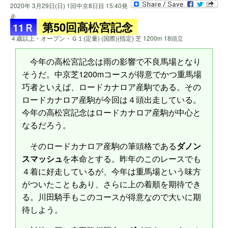
2020年 3月29日(日) 1回中京8日目 15:40発
走
第50回高松宮記念
11Ｒ
４歳以上・オープン・Ｇ１(定量) (国際)(指定) 芝 1200m 18頭立
今年の高松宮記念は雨の影響で不良馬場となり
そうだ。中京芝1200mコースが得意でかつ重馬場
巧者といえば、ロードカナロア産駒である。その
ロードカナロア産駒が今回は４頭出走している。
今年の高松宮記念はロードカナロア産駒が中心と
なるだろう。
そのロードカナロア産駒の筆頭格である
ダノン
スマッシュ
を本命とする。昨年のこのレースでも
４着に好走しているが、今年は重馬場という味方
がついたこともあり、さらに上の着順を期待でき
る。川田騎手もこのコースが得意なので大いに期
待しよう。