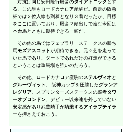
対抗は同じ安田隆行厩舎の
ダイアトニック
とす
る。この馬もロードカナロア産駒だ。前走の阪急
杯では２位入線も到着となり３着だったが、目標
をここに置いており、厩舎２頭出しで臨む今回は
本命馬とともに期待できる一頭だ。
その他の馬ではフェブラリーステークスの勝ち
馬
モズアスコット
が期待できる。元々芝を走って
いた馬であり、ダートであれだけの好走ができる
ということは重馬場も強いのだろう。
その他、ロードカナロア産駒の
ステルヴィオ
と
グルーヴィット
、 阪神カップを圧勝した
グランア
レグリア
、スプリンターズステークスの覇者
タワ
ーオブロンドン
、デビュー以来連を外していない
安定感があり武豊騎手が騎乗する
アイラブテイラ
ー
を押さえておこう。