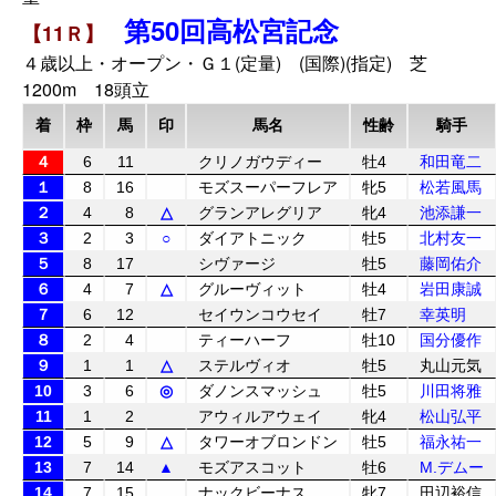
第50回高松宮記念
【11Ｒ】
４歳以上・オープン・Ｇ１(定量) (国際)(指定) 芝
1200m 18頭立
着
枠
馬
印
馬名
性齢
騎手
４
6
11
クリノガウディー
牡4
和田竜二
１
8
16
モズスーパーフレア
牝5
松若風馬
２
4
8
△
グランアレグリア
牝4
池添謙一
３
2
3
○
ダイアトニック
牡5
北村友一
５
8
17
シヴァージ
牡5
藤岡佑介
６
4
7
△
グルーヴィット
牡4
岩田康誠
７
6
12
セイウンコウセイ
牡7
幸英明
８
2
4
ティーハーフ
牡10
国分優作
９
1
1
△
ステルヴィオ
牡5
丸山元気
10
3
6
◎
ダノンスマッシュ
牡5
川田将雅
11
1
2
アウィルアウェイ
牝4
松山弘平
12
5
9
△
タワーオブロンドン
牡5
福永祐一
13
7
14
▲
モズアスコット
牡6
M.デムー
14
7
15
ナックビーナス
牝7
田辺裕信