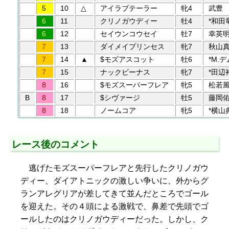
5
10
△
アイラブテーラー
牝4
武豊
6
11
クリノガウディー
牡4
*和田
6
12
セイウンコウセイ
牡7
幸英
7
13
ダイメイプリンセス
牝7
秋山
7
14
▲
$モズアスコット
牡6
*M.
7
15
ナックビーナス
牝7
*田辺
8
16
$モズスーパーフレア
牝5
松若
B
8
17
$シヴァージ
牡5
藤岡
8
18
ノームコア
牝5
*横山
レース後のコメント
逃げたモズスーパーフレアと先行したクリノガウ
ディー、ダイアトニックの激しい争いに、外からグ
ランアレグリアが差してきて並んだところでゴール
を迎えた。その４頭による激戦で、鼻差で先頭でゴ
ールしたのはクリノガウディーだった。しかし、ク