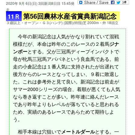
2020年 9月 6日(日) 3回新潟8日目 15:45発
走
第56回農林水産省賞典新潟記念
11Ｒ
３歳以上・オープン・Ｇ３(ハンデ) (国際)(特指)芝 2000m・外 18頭立
今年の新潟記念は人気がかなり割れていて混戦
模様だが、本命は昨年のこのレースの２着馬
ジナ
ンボー
とする。父が三冠馬ディープインパクトで
母が牝馬三冠馬アパパネという良血馬である。前
走の小倉記念は１番人気に支持されたが出遅れて
後方からのレースとなってしまい、９着に敗退し
た。これは参考外と見て良い。新潟記念は前走が
サマー2000シリーズの場合、着順が悪くても人気
なら巻き返すことが多い。昨年連に絡んだレース
であり昨年よりもレベルが落ちていると思われる
ため、実績のあるレースであらためて期待しよ
う。
相手本線は穴狙いで
メートルダール
とする。一