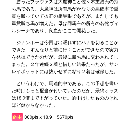
勝ったブラヴァスは大魔神こと佐々木主浩氏の持
ち馬である。大魔神は所有馬がかなりの高確率で重
賞を勝っていて抜群の相馬眼であるが、またしても
重賞勝ち馬が増えた。母は同馬主の所有の名牝ヴィ
ルシーナであり、良血がここで開花した。
ジナンボーは今回は出遅れずにハナを切ることが
できた。すんなりと前に行くことができたので実力
を発揮できたのだが、最後に勝ち馬に交わされてし
まった。２年連続２着と惜しい結果だったが、サン
レイポケットには抜かせずに粘り２着は確保した。
というわけで、馬連的中である。この予想を書い
た時はもっと配当が付いていたのだが、最終オッズ
は18.9倍まで下がっていた。的中はしたもののそれ
ほど儲からなかった。
300pts x 18.9 = 5670pts!
的中