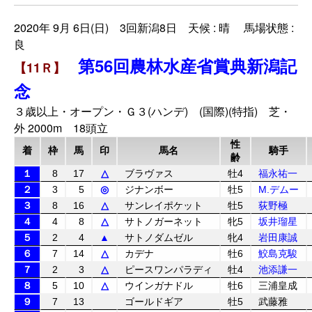
2020年 9月 6日(日) 3回新潟8日 天候 : 晴 馬場状態 :
良
第56回農林水産省賞典新潟記
【11Ｒ】
念
３歳以上・オープン・Ｇ３(ハンデ) (国際)(特指) 芝・
外 2000m 18頭立
性
着
枠
馬
印
馬名
騎手
齢
１
8
17
△
ブラヴァス
牡4
福永祐一
２
3
5
◎
ジナンボー
牡5
M.デムー
３
8
16
△
サンレイポケット
牡5
荻野極
４
4
8
△
サトノガーネット
牝5
坂井瑠星
５
2
4
▲
サトノダムゼル
牝4
岩田康誠
６
7
14
△
カデナ
牡6
鮫島克駿
７
2
3
△
ピースワンパラディ
牡4
池添謙一
８
5
10
△
ウインガナドル
牡6
三浦皇成
９
7
13
ゴールドギア
牡5
武藤雅