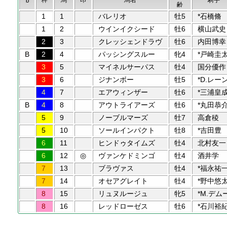
b
齢
1
1
バレリオ
牡5
*石橋脩
1
2
ウインイクシード
牡6
横山武史
2
3
クレッシェンドラヴ
牡6
内田博幸
B
2
4
パッシングスルー
牝4
*戸崎圭
3
5
マイネルサーパス
牡4
国分優作
3
6
ジナンボー
牡5
*D.レー
4
7
エアウィンザー
牡6
*三浦皇
B
4
8
アウトライアーズ
牡6
*丸田恭
5
9
ノーブルマーズ
牡7
高倉稜
5
10
ソールインパクト
牡8
*吉田豊
6
11
ヒンドゥタイムズ
牡4
北村友一
6
12
◎
ヴァンケドミンゴ
牡4
酒井学
7
13
ブラヴァス
牡4
*福永祐
7
14
オセアグレイト
牡4
*野中悠
8
15
リュヌルージュ
牝5
*M.デム
8
16
レッドローゼス
牡6
*石川裕