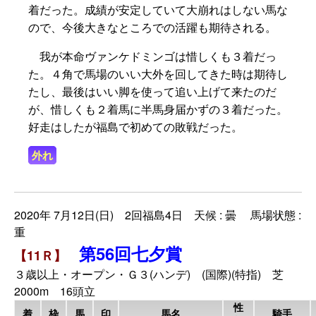
着だった。成績が安定していて大崩れはしない馬な
ので、今後大きなところでの活躍も期待される。
我が本命ヴァンケドミンゴは惜しくも３着だっ
た。４角で馬場のいい大外を回してきた時は期待し
たし、最後はいい脚を使って追い上げて来たのだ
が、惜しくも２着馬に半馬身届かずの３着だった。
好走はしたが福島で初めての敗戦だった。
外れ
2020年 7月12日(日) 2回福島4日 天候 : 曇 馬場状態 :
重
第56回七夕賞
【11Ｒ】
３歳以上・オープン・Ｇ３(ハンデ) (国際)(特指) 芝
2000m 16頭立
性
着
枠
馬
印
馬名
騎手