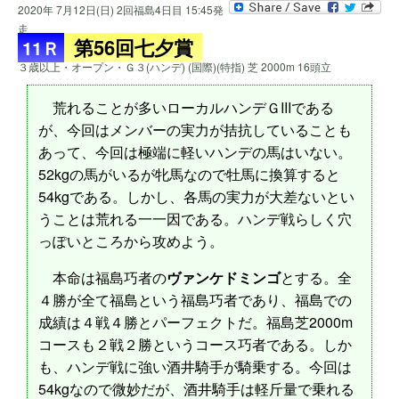
2020年 7月12日(日) 2回福島4日目 15:45発
走
第56回七夕賞
11Ｒ
３歳以上・オープン・Ｇ３(ハンデ) (国際)(特指) 芝 2000m 16頭立
荒れることが多いローカルハンデＧIIIである
が、今回はメンバーの実力が拮抗していることも
あって、今回は極端に軽いハンデの馬はいない。
52kgの馬がいるが牝馬なので牡馬に換算すると
54kgである。しかし、各馬の実力が大差ないとい
うことは荒れる一一因である。ハンデ戦らしく穴
っぽいところから攻めよう。
本命は福島巧者の
ヴァンケドミンゴ
とする。全
４勝が全て福島という福島巧者であり、福島での
成績は４戦４勝とパーフェクトだ。福島芝2000m
コースも２戦２勝というコース巧者である。しか
も、ハンデ戦に強い酒井騎手が騎乗する。今回は
54kgなので微妙だが、酒井騎手は軽斤量で乗れる