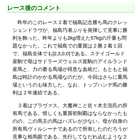
レース後のコメント
昨年のこのレース２着で福島記念勝ち馬のクレッ
シェンドラヴが、福島巧者ぶりを発揮して見事に勝
利を飾った。昨年よりも2kg増えた57kgの斤量も問
題なかった。これで福島での重賞は２勝２着１回
で、福島全体でも[2,3,0,0]である。ステイゴールド
産駒で母はサドラーズウェルズ産駒のアイルランド
産馬と、力の要る馬場が得意な血統だ。もともと福
島は時計のかかる馬場なのだが、今回はさらに重馬
場というのも味方した。なお、トップハンデ馬の勝
利は２年連続である。
２着はブラヴァス。大魔神こと佐々木主浩氏の所
有馬である。惜しくも重賞初制覇はならなかったも
のの、この馬主の馬はハズレが少ない。母が自身の
所有馬ヴィルシーナであるので所有したのだろうが
見事な相馬眼である。先行してなだれ込むような２