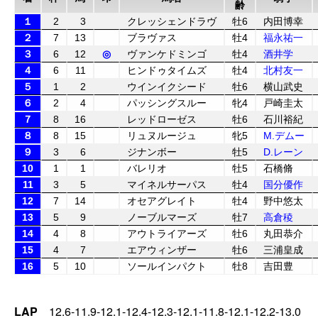
齢
１
2
3
クレッシェンドラヴ
牡6
内田博幸
２
7
13
ブラヴァス
牡4
福永祐一
３
6
12
◎
ヴァンケドミンゴ
牡4
酒井学
４
6
11
ヒンドゥタイムズ
牡4
北村友一
５
1
2
ウインイクシード
牡6
横山武史
６
2
4
パッシングスルー
牝4
戸崎圭太
７
8
16
レッドローゼス
牡6
石川裕紀
８
8
15
リュヌルージュ
牝5
M.デムー
９
3
6
ジナンボー
牡5
D.レーン
10
1
1
バレリオ
牡5
石橋脩
11
3
5
マイネルサーパス
牡4
国分優作
12
7
14
オセアグレイト
牡4
野中悠太
13
5
9
ノーブルマーズ
牡7
高倉稜
14
4
8
アウトライアーズ
牡6
丸田恭介
15
4
7
エアウィンザー
牡6
三浦皇成
16
5
10
ソールインパクト
牡8
吉田豊
LAP
12.6-11.9-12.1-12.4-12.3-12.1-11.8-12.1-12.2-13.0