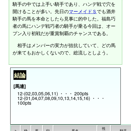
騎手の中では上手い騎手であり、ハンデ戦で穴を
開けることが多い。先日の
マーメイドＳ
でも酒井
騎手の馬を本命としたら見事に的中した。福島巧
者の馬にハンデ戦巧者の騎手が乗る今回は、オー
プン入り初戦だが重賞制覇のチャンスである。
相手はメンバーの実力が拮抗していて、どの馬
が来てもおかしくないので、総流しとしよう。
結論
[馬連]
12-(02,03,05,06,11) ・・・ 200pts
12-(01,04,07,08,09,10,13,14,15,16) ・・・
100pts
性
枠
馬
印
馬名
騎手