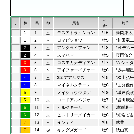
性
枠
馬
印
馬名
騎手
b
齢
1
1
△
モズアトラクション
牡6
藤岡康太
1
2
△
コマビショウ
牡5
*和田竜二
2
3
△
アングライフェン
牡8
*M.デム
2
4
△
スマハマ
牡5
藤岡佑介
3
5
△
コスモカナディアン
牡7
*A.シュタ
3
6
○
アイファーイチオー
牡6
*坂井瑠星
4
7
△
$エアアルマス
牡5
*松山弘平
4
8
マイネルクラース
牡6
*国分優作
5
9
メイショウウタゲ
牡9
*城戸義政
5
10
△
ロードアルペジオ
牡7
*岩田康誠
6
11
△
ビルジキール
牡4
池添謙一
6
12
△
ヒストリーメイカー
牡6
*畑端省吾
7
13
△
インティ
牡6
武豊
7
14
◎
キングズガード
牡9
秋山真一