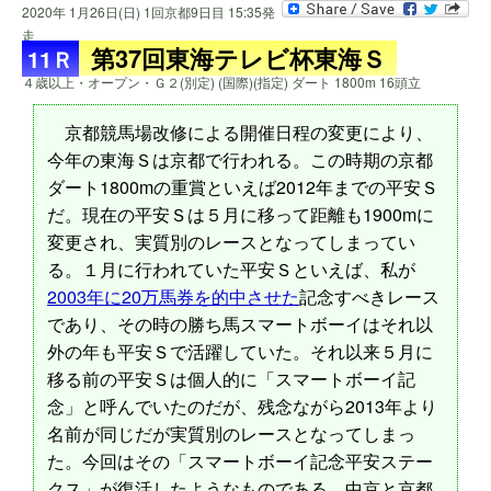
2020年 1月26日(日) 1回京都9日目 15:35発
走
第37回東海テレビ杯東海Ｓ
11Ｒ
４歳以上・オープン・Ｇ２(別定) (国際)(指定) ダート 1800m 16頭立
京都競馬場改修による開催日程の変更により、
今年の東海Ｓは京都で行われる。この時期の京都
ダート1800mの重賞といえば2012年までの平安Ｓ
だ。現在の平安Ｓは５月に移って距離も1900mに
変更され、実質別のレースとなってしまってい
る。１月に行われていた平安Ｓといえば、私が
2003年に20万馬券を的中させた
記念すべきレース
であり、その時の勝ち馬スマートボーイはそれ以
外の年も平安Ｓで活躍していた。それ以来５月に
移る前の平安Ｓは個人的に「スマートボーイ記
念」と呼んでいたのだが、残念ながら2013年より
名前が同じだが実質別のレースとなってしまっ
た。今回はその「スマートボーイ記念平安ステー
クス」が復活したようなものである。中京と京都