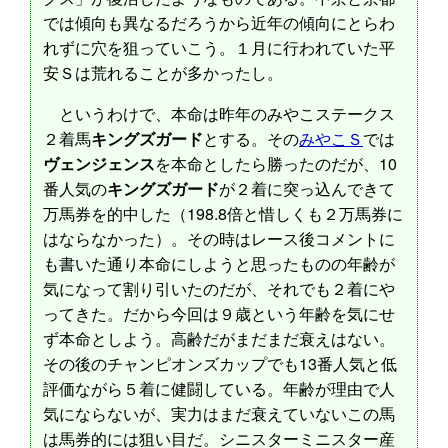
では傾向も異なるだろうから近年の傾向にとらわ
れずに穴を狙っていこう。１月に行われていた平
安Ｓは荒れることが多かったし。
というわけで、本命は昨年のみやこステークス
２着馬
キングズガード
とする。その
みやこＳ
では
ヴェンジェンス
を本命としたら勝ったのだが、10
番人気の
キングズガード
が２着に突っ込んできて
万馬券を的中した（198.8倍と惜しくも２万馬券に
はならなかった）。その時はレース後コメントに
も書いた通り本命にしようと思ったものの年齢が
気になって割り引いたのだが、それでも２着にや
ってきた。だから今回は９歳という年齢を気にせ
ず本命としよう。高齢だがまだまだ衰えはない。
その後のチャンピオンズカップでも13番人気と低
評価ながら５着に健闘している。年齢が理由で人
気にならないが、実力はまだ衰えていないこの馬
は馬券的には狙い目だ。シニスターミニスター産