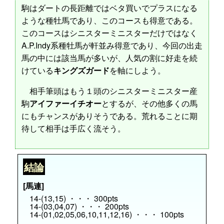
駒はダートの長距離ではベタ買いでプラスになる
ような種牡馬であり、このコースも得意である。
このコースはシニスターミニスターだけではなく
A.P.Indy系種牡馬が軒並み得意であり、今回の出走
馬の中には該当馬が多いが、人気の割に好走を続
けている
キングズガード
を軸にしよう。
相手筆頭はもう１頭のシニスターミニスター産
駒
アイファーイチオー
とするが、その他多くの馬
にもチャンスがありそうである。荒れることに期
待して相手は手広く流そう。
結論
[馬連]
14-(13,15) ・・・ 300pts
14-(03,04,07) ・・・ 200pts
14-(01,02,05,06,10,11,12,16) ・・・ 100pts