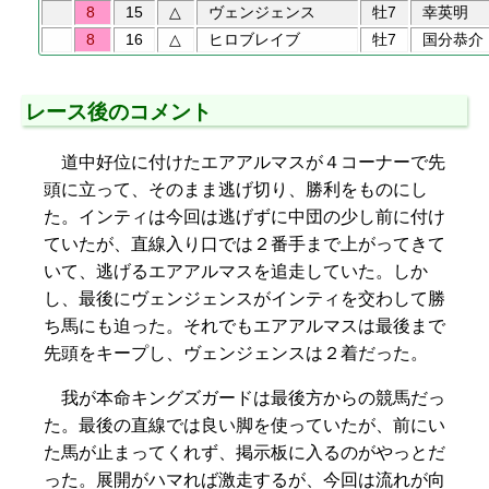
8
15
△
ヴェンジェンス
牡7
幸英明
8
16
△
ヒロブレイブ
牡7
国分恭介
レース後のコメント
道中好位に付けたエアアルマスが４コーナーで先
頭に立って、そのまま逃げ切り、勝利をものにし
た。インティは今回は逃げずに中団の少し前に付け
ていたが、直線入り口では２番手まで上がってきて
いて、逃げるエアアルマスを追走していた。しか
し、最後にヴェンジェンスがインティを交わして勝
ち馬にも迫った。それでもエアアルマスは最後まで
先頭をキープし、ヴェンジェンスは２着だった。
我が本命キングズガードは最後方からの競馬だっ
た。最後の直線では良い脚を使っていたが、前にい
た馬が止まってくれず、掲示板に入るのがやっとだ
った。展開がハマれば激走するが、今回は流れが向