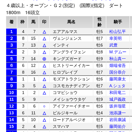
４歳以上・オープン・Ｇ２(別定) (国際)(指定) ダート
1800m 16頭立
性
着
枠
馬
印
馬名
騎手
齢
１
4
7
△
エアアルマス
牡5
松山弘平
２
8
15
△
ヴェンジェンス
牡7
幸英明
３
7
13
△
インティ
牡6
武豊
４
2
3
△
アングライフェン
牡8
M.デムー
５
7
14
◎
キングズガード
牡9
秋山真一
６
6
12
△
ヒストリーメイカー
牡6
畑端省吾
７
8
16
△
ヒロブレイブ
牡7
国分恭介
８
1
1
△
モズアトラクション
牡6
藤岡康太
９
3
5
△
コスモカナディアン
牡7
A.シュタ
10
1
2
△
コマビショウ
牡5
和田竜二
11
5
9
メイショウウタゲ
牡9
城戸義政
12
3
6
○
アイファーイチオー
牡6
坂井瑠星
13
6
11
△
ビルジキール
牡4
池添謙一
14
5
10
△
ロードアルペジオ
牡7
岩田康誠
15
2
4
△
スマハマ
牡5
藤岡佑介