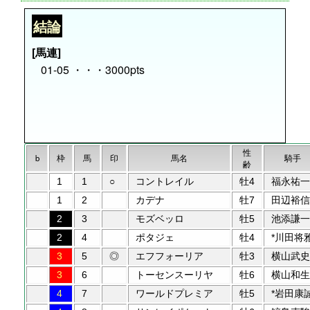
結論
[馬連]
01-05 ・・・3000pts
性
b
枠
馬
印
馬名
騎手
齢
1
1
○
コントレイル
牡4
福永祐一
1
2
カデナ
牡7
田辺裕信
2
3
モズベッロ
牡5
池添謙一
2
4
ポタジェ
牡4
*川田将
3
5
◎
エフフォーリア
牡3
横山武史
3
6
トーセンスーリヤ
牡6
横山和生
4
7
ワールドプレミア
牡5
*岩田康