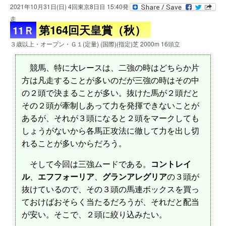
2021年10月31日(日) 4回東京8日目 15:40発
走
第164回天皇賞（秋）
11Ｒ
３歳以上・オープン・Ｇ１(定量) (国際)(指定)芝 2000m 16頭立
競馬、特に大レースは、二強の時はどちらか片
方は凡走することが多いのだが三強の時はその中
の２頭で決まることが多い。抜けた馬が２頭だと
その２頭が牽制しあって力を発揮できないことが
あるが、それが３頭になると２頭をマークしても
しょうがないから各馬正攻法に徹して力を出し切
れることが多いからだろう。
そして今回は三強ムードである。
コントレイ
ル
、
エフフォーリア
、
グランアレグリア
の３頭が
抜けているので、その３頭の馬連ボックスを買っ
ておけばおそらく当たるだろうが、それだと配当
が安い。そこで、２頭に絞り込みたい。