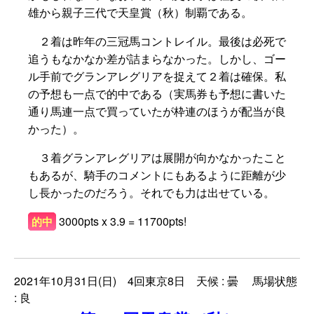
雄から親子三代で天皇賞（秋）制覇である。
２着は昨年の三冠馬コントレイル。最後は必死で
追うもなかなか差が詰まらなかった。しかし、ゴー
ル手前でグランアレグリアを捉えて２着は確保。私
の予想も一点で的中である（実馬券も予想に書いた
通り馬連一点で買っていたが枠連のほうが配当が良
かった）。
３着グランアレグリアは展開が向かなかったこと
もあるが、騎手のコメントにもあるように距離が少
し長かったのだろう。それでも力は出せている。
3000pts x 3.9 = 11700pts!
的中
2021年10月31日(日) 4回東京8日 天候 : 曇 馬場状態
: 良