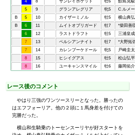
4
8
サンレイポケット
牡6
鮫島克駿
5
9
グランアレグリア
牝5
C.ルメー
B
5
10
カイザーミノル
牡5
横山典弘
B
6
11
ムイトオブリガード
牡7
*柴田善
6
12
ラストドラフト
牡5
三浦皇成
7
13
ペルシアンナイト
牡7
*大野拓
7
14
カレンブーケドール
牝5
戸崎圭太
8
15
ヒシイグアス
牡5
松山弘平
8
16
ユーキャンスマイル
牡6
藤岡佑介
レース後のコメント
やはり三強のワンツースリーとなった。勝ったの
はエフフォーリア。他の２頭に１馬身差を付けての
完勝だった。
横山和生騎乗のトーセンスーリヤが好スタートを
決め、横山典弘騎乗のカイザーミノルが上がってい