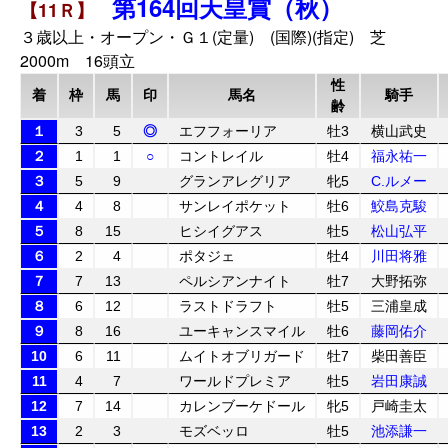
第164回天皇賞（秋）
【11Ｒ】
３歳以上・オープン・Ｇ１(定量) (国際)(指定) 芝
2000m 16頭立
性
着
枠
馬
印
馬名
騎手
齢
１
3
5
◎
エフフォーリア
牡3
横山武史
２
1
1
○
コントレイル
牡4
福永祐一
３
5
9
グランアレグリア
牝5
C.ルメー
４
4
8
サンレイポケット
牡6
鮫島克駿
５
8
15
ヒシイグアス
牡5
松山弘平
６
2
4
ポタジェ
牡4
川田将雅
７
7
13
ペルシアンナイト
牡7
大野拓弥
８
6
12
ラストドラフト
牡5
三浦皇成
９
8
16
ユーキャンスマイル
牡6
藤岡佑介
10
6
11
ムイトオブリガード
牡7
柴田善臣
11
4
7
ワールドプレミア
牡5
岩田康誠
12
7
14
カレンブーケドール
牝5
戸崎圭太
13
2
3
モズベッロ
牡5
池添謙一