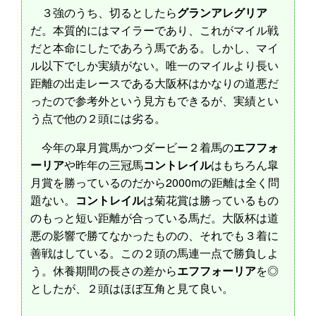
３強のうち、切るとしたら
グランアレグリア
だ。本質的にはマイラーであり、これがマイル戦
だと本命にしたであろう馬である。しかし、マイ
ル以下でしか実績がない。唯一のマイルより長い
距離の出走レースである大阪杯はかなりの道悪だ
ったので参考外という見方もできるが、実績とい
う点で他の２頭には劣る。
今年の皐月賞馬かつダービー２着馬の
エフフォ
ーリア
や昨年の三冠馬
コントレイル
はもちろん皐
月賞を勝っているのだから2000mの距離は全く問
題ない。
コントレイル
は菊花賞は勝っているもの
のもっと短い距離が合っている馬だ。大阪杯は道
悪の影響で勝てなかったものの、それでも３着に
善戦はしている。この２頭の馬連一点で勝負しよ
う。休養期間の長さの差から
エフフォーリア
を◎
としたが、２頭はほぼ互角と見て良い。