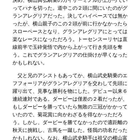
ってハナを切った。道中この２頭に間にいたのがグ
ランアレグリアだった。決してハイペースでは無か
ったが、横山親子のこの２頭が前に行かなかったら
スローペースとなり、グランアレグリアにとっては
楽なレースになっただろう。トーセンスーリヤは直
線前半で玉砕覚悟で内から上がって行き先頭を奪
う。これでグランアレグリアの仕掛けが早くなった
かもしれない。
父と兄のアシストもあってか、横山武史騎乗のエ
フフォーリアがグランアレグリアを交わして先頭に
躍り出て、見事な勝利を物にした。デビュー以来６
連続連対である。ダービーは僅差の２着だったが、
もしダービーを勝っていたら無敗の三冠がかかって
いたので、菊花賞に向かわざるを得なかっただろ
う。しかし、ダービーを勝てなかったので適距離の
秋天に挑戦し、古馬を一蹴した。怪我の功名だった
かもしれない。なお、横山武史騎手は祖父の横山富