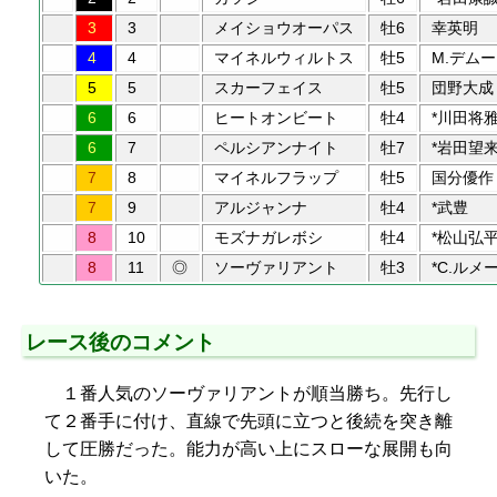
3
3
メイショウオーパス
牡6
幸英明
4
4
マイネルウィルトス
牡5
M.デムー
5
5
スカーフェイス
牡5
団野大成
6
6
ヒートオンビート
牡4
*川田将
6
7
ペルシアンナイト
牡7
*岩田望
7
8
マイネルフラップ
牡5
国分優作
7
9
アルジャンナ
牡4
*武豊
8
10
モズナガレボシ
牡4
*松山弘
8
11
◎
ソーヴァリアント
牡3
*C.ルメ
レース後のコメント
１番人気のソーヴァリアントが順当勝ち。先行し
て２番手に付け、直線で先頭に立つと後続を突き離
して圧勝だった。能力が高い上にスローな展開も向
いた。