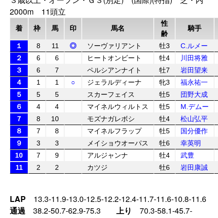
2000m 11頭立
性
着
枠
馬
印
馬名
騎手
齢
１
8
11
◎
ソーヴァリアント
牡3
C.ルメー
２
6
6
ヒートオンビート
牡4
川田将雅
３
6
7
ペルシアンナイト
牡7
岩田望来
４
1
1
○
ジェラルディーナ
牝3
福永祐一
５
5
5
スカーフェイス
牡5
団野大成
６
4
4
マイネルウィルトス
牡5
M.デムー
７
8
10
モズナガレボシ
牡4
松山弘平
８
7
8
マイネルフラップ
牡5
国分優作
９
3
3
メイショウオーパス
牡6
幸英明
10
7
9
アルジャンナ
牡4
武豊
11
2
2
カツジ
牡6
岩田康誠
LAP
13.3-11.9-13.0-12.5-12.2-12.4-11.7-11.6-10.8-11.6
通過
38.2-50.7-62.9-75.3
上り
70.3-58.1-45.7-