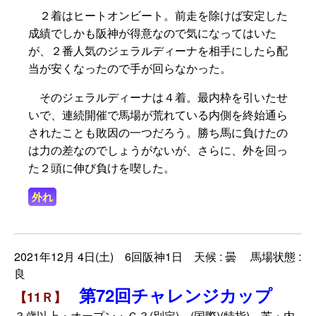
２着はヒートオンビート。前走を除けば安定した
成績でしかも阪神が得意なので気になってはいた
が、２番人気のジェラルディーナを相手にしたら配
当が安くなったので手が回らなかった。
そのジェラルディーナは４着。最内枠を引いたせ
いで、連続開催で馬場が荒れている内側を終始通ら
されたことも敗因の一つだろう。勝ち馬に負けたの
は力の差なのでしょうがないが、さらに、外を回っ
た２頭に伸び負けを喫した。
外れ
2021年12月 4日(土) 6回阪神1日 天候 : 曇 馬場状態 :
良
第72回チャレンジカップ
【11Ｒ】
３歳以上・オープン・Ｇ３(別定) (国際)(特指) 芝・内