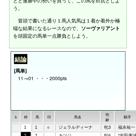
とと連勝中の勢いを買って、この馬を対抗としよ
う。
冒頭で書いた通り１馬人気馬は１着か着外か極
端な結果になるレースなので、
ソーヴァリアント
を頭固定の馬単一点勝負としよう。
結論
[馬単]
11→01 ・・・2000pts
性
b
枠
馬
印
馬名
騎手
齢
1
1
○
ジェラルディーナ
牝3
福永祐一
2
2
カツジ
牡6
*岩田康