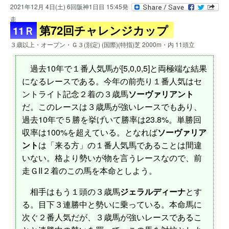
2021年12月 4日(土) 6回阪神1日目 15:45発
走
第72回チャレンジカップ
11Ｒ
３歳以上・オープン・Ｇ３(別定) (国際)(特指)芝 2000m・内 11頭立
過去10年で１番人気馬が[5,0,0,5]と両極端な結果
になるレースである。今年の前売り１番人気はセ
ントライト記念２着の３歳馬
ソーヴァリアント
だ。このレースは３歳馬が強いレースでもあり、
過去10年で５勝を挙げいて勝率は23.8%。単勝回
収率は100%を超えている。となれば
ソーヴァリア
ント
は「来る方」の１番人気馬であることは間違
いない。格より勢いが物を言うレースなので、前
走ＧII２着のこの馬を本命としよう。
相手はもう１頭の３歳馬
ジェラルディーナ
とす
る。目下３連勝中と勢いに乗っている。本命馬に
次ぐ２番人気だが、３歳馬が強いレースであるこ