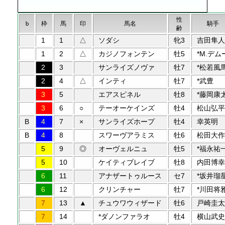
性
b
枠
馬
印
馬名
騎手
齢
1
1
△
ソダシ
牝3
吉田隼人
1
2
△
カジノフォンテン
牡5
*M.デム
2
3
サンライズノヴァ
牡7
*松若風
2
4
△
インティ
牡7
*武豊
3
5
エアスピネル
牡8
*藤岡康
3
6
○
テーオーケインズ
牡4
松山弘平
B
4
7
×
サンライズホープ
牡4
幸英明
B
4
8
スワーヴアラミス
牡6
松田大作
5
9
◎
オーヴェルニュ
牡5
*福永祐
5
10
ケイティブレイブ
牡8
内田博幸
6
11
アナザートゥルース
セ7
*坂井瑠
6
12
クリンチャー
牡7
*川田将
7
13
▲
チュウワウィザード
牡6
戸崎圭太
7
14
*ダノンファラオ
牡4
横山武史