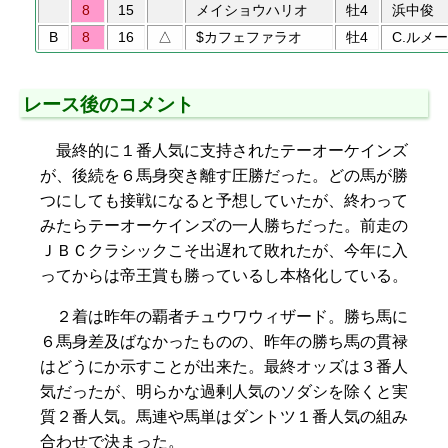
8
15
メイショウハリオ
牡4
浜中俊
B
8
16
△
$カフェファラオ
牡4
C.ルメー
レース後のコメント
最終的に１番人気に支持されたテーオーケインズ
が、後続を６馬身突き離す圧勝だった。どの馬が勝
つにしても接戦になると予想していたが、終わって
みたらテーオーケインズの一人勝ちだった。前走の
ＪＢＣクラシックこそ出遅れて敗れたが、今年に入
ってからは帝王賞も勝っているし本格化している。
２着は昨年の覇者チュウワウィザード。勝ち馬に
６馬身差及ばなかったものの、昨年の勝ち馬の貫禄
はどうにか示すことが出来た。最終オッズは３番人
気だったが、明らかな過剰人気のソダシを除くと実
質２番人気。馬連や馬単はダントツ１番人気の組み
合わせで決まった。