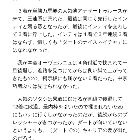
３着が単勝万馬券の人気薄アナザートゥルースが
来て、三連系は荒れた。最後は同じく先行したイン
ティと競る形となったが、最後にインティを交わし
て３着に浮上した。インティは４着で３年連続３着
はならず。惜しくも「ダートのナイスネイチャ」に
はなれなかった。
我が本命オーヴェルニュは４角付近で挟まれて一
旦後退し、進路を見つけてからは良い脚で上がって
きたものの、掲示板にも届かない６着だった。中京
巧者ぶりは見せられなかった。
人気のソダシは果敢に逃げるが直線で後退して
12着に敗退。最内枠を引いたので揉まれないため
にもハナに行くしかなかったのだが、後続からのプ
レッシャーがきつかったか。ダートが向いていない
というよりも、（ダートでの）キャリアの差が出た
のだろう。