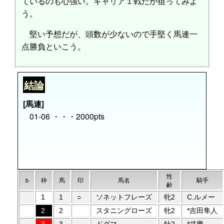
ているのも心強い。キャリア１戦だが狙ってみよ
う。
堅い予想だが、頭数が少ないので手堅く馬連一
点勝負といこう。
結論
[馬連]
01-06 ・・・2000pts
性
b
枠
馬
印
馬名
騎手
齢
1
1
○
ソネットフレーズ
牝2
C.ルメー
2
2
スタニングローズ
牝2
*吉田隼人