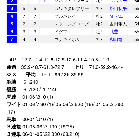
２
1
1
○
ソネットフレーズ
牝2
C.ルメー
5
３
5
5
カワキタレブリー
牡2
松山弘平
5
４
7
7
プルパレイ
牡2
M.デムー
5
５
2
2
スタニングローズ
牝2
吉田隼人
5
６
3
3
ドグマ
牡2
武豊
5
７
4
4
ウナギノボリ
牡2
和田竜二
5
LAP
12.7-11.4-11.8-12.8-12.6-11.4-10.5-11.9
通過
35.9-48.7-61.3-72.7
上り
71.0-59.2-46.4-
33.8
平均
1F:11.89 / 3F:35.66
単勝
６ \240
複勝
６ \120 / １ \140
馬連
01-06 \310 (1)
ワイド
01-06 \190 (1)/ 05-06 \2,520 (16)/ 01-05 \2,780
(17)
馬単
06-01 \610 (1)
３連複
01-05-06 \7,190 (18/35)
３連単
06-01-05 \22,330 (68/210)