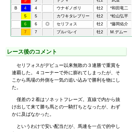
3
3
ドグマ
牡2
*武豊
B
4
4
ウナギノボリ
牡2
*和田竜二
5
5
カワキタレブリー
牡2
*松山弘平
6
6
◎
セリフォス
牡2
*藤岡佑介
7
7
プルパレイ
牡2
M.デムー
レース後のコメント
セリフォスがデビュー以来無敗の３連勝で重賞を
連覇した。４コーナーで外に膨れてしまったが、そ
こから馬場の外側を一気の追い込みで勝利を物にし
た。
僅差の２着はソネットフレーズ。直線で内から抜
け出して来て勝ち馬との一騎打ちとなったが、わず
かに及ばなかった。
というわけで安い配当だが、馬連を一点で的中し