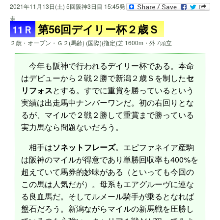
2021年11月13日(土) 5回阪神3日目 15:45発
走
第56回デイリー杯２歳Ｓ
11Ｒ
２歳・オープン・Ｇ２(馬齢) (国際)(指定)芝 1600m・外 7頭立
今年も阪神で行われるデイリー杯である。本命
はデビューから２戦２勝で新潟２歳Ｓを制した
セ
リフォス
とする。すでに重賞を勝っているという
実績は出走馬中ナンバーワンだ。初の右回りとな
るが、マイルで２戦２勝して重賞まで勝っている
実力馬なら問題ないだろう。
相手は
ソネットフレーズ
。エピファネイア産駒
は阪神のマイルが得意であり単勝回収率も400%を
超えていて馬券的妙味がある（といっても今回の
この馬は人気だが）。母系もエアグルーヴに連な
る良血馬だ。そしてルメール騎手が乗るとなれば
盤石だろう。新潟ながらマイルの新馬戦を圧勝し