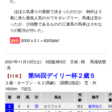
た。
ほぼ人気通りの着順で決まったのだが、例外は３
着に来た最低人気のカワキタレブリー。馬連は安か
ったが、少頭数であるものの三連系の馬券はそれな
りの配当が付いた。
2000 x 3.1 = 6200pts!
的中
2021年11月13日(土) 5回阪神3日 天候 : 晴 馬場状態
: 良
第56回デイリー杯２歳Ｓ
【11Ｒ】
２歳・オープン・Ｇ２(馬齢) (国際)(指定) 芝・外
1600m 7頭立
性
斤
着
枠
馬
印
馬名
騎手
齢
量
１
6
6
◎
セリフォス
牡2
藤岡佑介
5