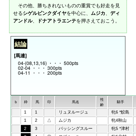
その他、勝ちきれないものの重賞でも好走を見
せる
シゲルピンクダイヤ
を中心に、
ムジカ
、
ディ
アンドル
、
ドナアトラエンテ
を押さえておこう。
結論
[馬連]
04-(08,13,16) ・・・ 500pts
02-04 ・・・ 300pts
04-11 ・・・ 200pts
性
b
枠
馬
印
馬名
騎手
齢
1
1
リュヌルージュ
牝6 *鮫島
1
2
△
ムジカ
牝4秋山
2
3
パッシングスルー
牝5 *津村