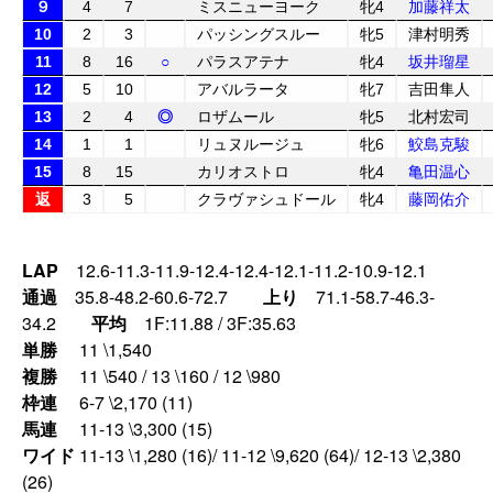
９
4
7
ミスニューヨーク
牝4
加藤祥太
10
2
3
パッシングスルー
牝5
津村明秀
11
8
16
○
パラスアテナ
牝4
坂井瑠星
12
5
10
アバルラータ
牝7
吉田隼人
13
2
4
◎
ロザムール
牝5
北村宏司
14
1
1
リュヌルージュ
牝6
鮫島克駿
15
8
15
カリオストロ
牝4
亀田温心
返
3
5
クラヴァシュドール
牝4
藤岡佑介
LAP
12.6-11.3-11.9-12.4-12.4-12.1-11.2-10.9-12.1
通過
35.8-48.2-60.6-72.7
上り
71.1-58.7-46.3-
34.2
平均
1F:11.88 / 3F:35.63
単勝
11 \1,540
複勝
11 \540 / 13 \160 / 12 \980
枠連
6-7 \2,170 (11)
馬連
11-13 \3,300 (15)
ワイド
11-13 \1,280 (16)/ 11-12 \9,620 (64)/ 12-13 \2,380
(26)