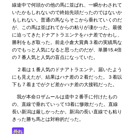
線途中で何頭かの他の馬に並ばれ、一瞬かわされて
いたかもしれないので終始先頭だったのではないか
もしれない。普通の馬ならそこから垂れていくのだ
が、この馬は並ばれてからの粘りが凄かった。最後
に迫ってきたドナアトラエンテをハナ差でかわし、
勝利をもぎ取った。前走小倉大賞典３着の実績馬な
のでもっと人気になると思ったのだが、単勝15.4倍
の７番人気と人気の盲点になっていた。
２着は１番人気のドナアトラエンテ。届いたよう
にも見えたが、結果はハナ差の２着だった。３着以
下も７着までがクビ差かハナ差の大接戦だった。
我が本命ロザムールは道中２番手に付けたもの
の、直線で垂れていって13着に惨敗だった。直線
長い新潟は厳しかったか。新潟の長い直線でも粘り
きった勝ち馬とは対称的だった。
外れ