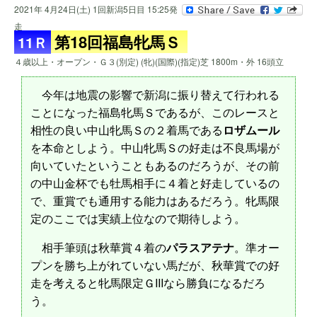
2021年 4月24日(土) 1回新潟5日目 15:25発
走
第18回福島牝馬Ｓ
11Ｒ
４歳以上・オープン・Ｇ３(別定) (牝)(国際)(指定)芝 1800m・外 16頭立
今年は地震の影響で新潟に振り替えて行われる
ことになった福島牝馬Ｓであるが、このレースと
相性の良い中山牝馬Ｓの２着馬である
ロザムール
を本命としよう。中山牝馬Ｓの好走は不良馬場が
向いていたということもあるのだろうが、その前
の中山金杯でも牡馬相手に４着と好走しているの
で、重賞でも通用する能力はあるだろう。牝馬限
定のここでは実績上位なので期待しよう。
相手筆頭は秋華賞４着の
パラスアテナ
。準オー
プンを勝ち上がれていない馬だが、秋華賞での好
走を考えると牝馬限定ＧIIIなら勝負になるだろ
う。