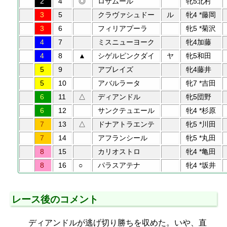
2
4
◎
ロザムール
牝5北村
3
5
クラヴァシュドー
ル
牝4 *藤岡
3
6
フィリアプーラ
牝5 *菊沢
4
7
ミスニューヨーク
牝4加藤
4
8
▲
シゲルピンクダイ
ヤ
牝5和田
5
9
アブレイズ
牝4藤井
5
10
アバルラータ
牝7 *吉田
6
11
△
ディアンドル
牝5団野
6
12
サンクテュエール
牝4 *杉原
7
13
△
ドナアトラエンテ
牝5 *川田
7
14
アフランシール
牝5 *丸田
8
15
カリオストロ
牝4 *亀田
8
16
○
パラスアテナ
牝4 *坂井
レース後のコメント
ディアンドルが逃げ切り勝ちを収めた。いや、直