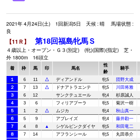
2021年 4月24日(土) 1回新潟5日 天候 : 晴 馬場状態 :
良
第18回福島牝馬Ｓ
【11Ｒ】
４歳以上・オープン・Ｇ３(別定) (牝)(国際)(指定) 芝・
外 1800m 16頭立
性
着
枠
馬
印
馬名
騎手
齢
１
6
11
△
ディアンドル
牝5
団野大成
２
7
13
△
ドナアトラエンテ
牝5
川田将雅
３
6
12
サンクテュエール
牝4
杉原誠人
４
3
6
フィリアプーラ
牝5
菊沢一樹
５
1
2
△
ムジカ
牝4
秋山真一
６
5
9
アブレイズ
牝4
藤井勘一
７
4
8
▲
シゲルピンクダイヤ
牝5
和田竜二
８
7
14
アフランシール
牝5
丸田恭介