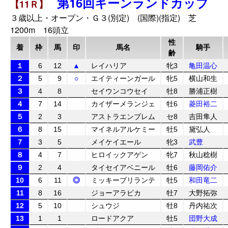
第16回キーンランドカップ
【11Ｒ】
３歳以上・オープン・Ｇ３(別定) (国際)(指定) 芝
1200m 16頭立
性
着
枠
馬
印
馬名
騎手
齢
１
6
12
▲
レイハリア
牝3
亀田温心
２
5
9
○
エイティーンガール
牝5
横山和生
３
4
8
セイウンコウセイ
牡8
勝浦正樹
４
7
14
カイザーメランジェ
牡6
菱田裕二
５
2
3
アストラエンブレム
セ8
吉田隼人
６
8
15
マイネルアルケミー
牡5
黛弘人
７
3
5
メイケイエール
牝3
武豊
８
4
7
ヒロイックアゲン
牝7
秋山稔樹
９
2
4
タイセイアベニール
牡6
藤岡佑介
10
6
11
◎
ミッキーブリランテ
牡5
和田竜二
11
8
16
ジョーアラビカ
牡7
大野拓弥
12
5
10
シュウジ
牡8
丹内祐次
13
1
1
ロードアクア
牡5
団野大成