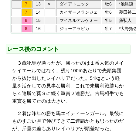
7
13
×
ダイアトニック
牡6
*池添謙
7
14
カイザーメランジェ
牡6
菱田裕二
8
15
マイネルアルケミー
牡5
黛弘人
8
16
ジョーアラビカ
牡7
*大野拓
レース後のコメント
３歳牝馬が勝ったが、勝ったのは１番人気のメイ
ケイエールではなく、残り100mあたりで先頭集団
から抜け出したレイハリアだった。51kgという軽
量を活かしての見事な勝利。これで未勝利戦勝ちか
ら４連勝で葵Ｓに続く重賞２連勝だ。古馬相手でも
重賞を勝てたのは大きい。
２着は昨年の勝ち馬エイティーンガール。最後に
ものすごい脚で伸びてきて二連覇かとも思ったのだ
が、斤量の差もありレイハリアが頭差粘った。