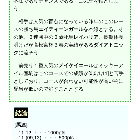
不在でありチャンスである。この馬を軸としよ
う。
相手は人気の盲点になっている昨年のこのレー
スの勝ち馬
エイティーンガール
を本線とする。そ
の他、３連勝中の３歳牝馬
レイハリア
、長期休養
明けだが高松宮杯３着の実績がある
ダイアトニッ
ク
に流そう。
前売り１番人気の
メイケイエール
はミッキーア
イル産駒はこのコースでの成績が[0,0,1,11]と苦手
としており、コースが合わない可能性が高い割に
配当が低いので消すこととする。
結論
[馬連]
11-12 ・・・1000pts
11-(09,13) ・・・ 500pts