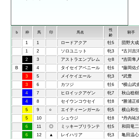
性
b
枠
馬
印
馬名
騎手
齢
1
1
ロードアクア
牡5
団野大成
1
2
ソロユニット
牝3
*古川吉
2
3
アストラエンブレム
セ8
*吉田隼
B
2
4
タイセイアベニール
牡6
*藤岡佑
3
5
メイケイエール
牝3
*武豊
3
6
カツジ
牡6
*横山武
4
7
ヒロイックアゲン
牝7
秋山稔樹
4
8
セイウンコウセイ
牡8
*勝浦正
5
9
○
エイティーンガール
牝5
横山和生
5
10
シュウジ
牡8
*丹内祐
6
11
◎
ミッキーブリランテ
牡5
和田竜二
6
12
▲
レイハリア
牝3
亀田温心