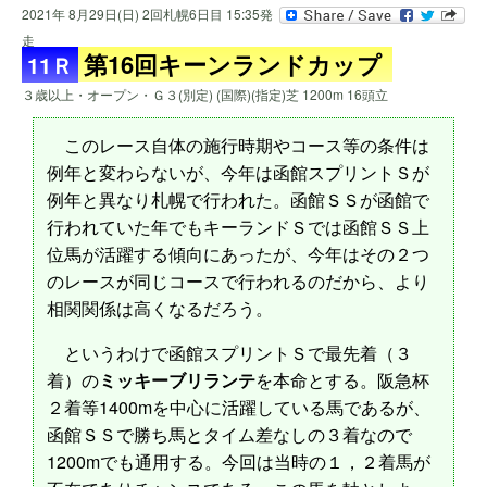
2021年 8月29日(日) 2回札幌6日目 15:35発
走
第16回キーンランドカップ
11Ｒ
３歳以上・オープン・Ｇ３(別定) (国際)(指定)芝 1200m 16頭立
このレース自体の施行時期やコース等の条件は
例年と変わらないが、今年は函館スプリントＳが
例年と異なり札幌で行われた。函館ＳＳが函館で
行われていた年でもキーランドＳでは函館ＳＳ上
位馬が活躍する傾向にあったが、今年はその２つ
のレースが同じコースで行われるのだから、より
相関関係は高くなるだろう。
というわけで函館スプリントＳで最先着（３
着）の
ミッキーブリランテ
を本命とする。阪急杯
２着等1400mを中心に活躍している馬であるが、
函館ＳＳで勝ち馬とタイム差なしの３着なので
1200mでも通用する。今回は当時の１，２着馬が