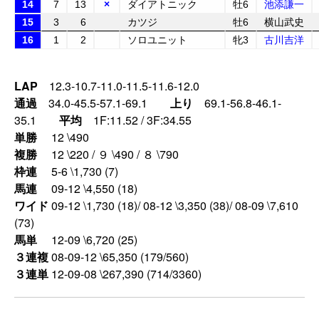
14
7
13
×
ダイアトニック
牡6
池添謙一
15
3
6
カツジ
牡6
横山武史
16
1
2
ソロユニット
牝3
古川吉洋
LAP
12.3-10.7-11.0-11.5-11.6-12.0
通過
34.0-45.5-57.1-69.1
上り
69.1-56.8-46.1-
35.1
平均
1F:11.52 / 3F:34.55
単勝
12 \490
複勝
12 \220 / ９ \490 / ８ \790
枠連
5-6 \1,730 (7)
馬連
09-12 \4,550 (18)
ワイド
09-12 \1,730 (18)/ 08-12 \3,350 (38)/ 08-09 \7,610
(73)
馬単
12-09 \6,720 (25)
３連複
08-09-12 \65,350 (179/560)
３連単
12-09-08 \267,390 (714/3360)