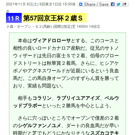
2021年11月 6日(土) 5回東京1日目 15:35発
走
第57回京王杯２歳Ｓ
11Ｒ
２歳・オープン・Ｇ２(馬齢) (国際)(指定)芝 1400m 14頭立
本命は
ヴィアドロローサ
とする。このコースと
相性の良いロードカナロア産駒だ。従兄のサトノ
ウィザードは先日の富士Ｓで２着、伯母のブロー
ドストリートは秋華賞２着馬、さらに、ヒシアケ
ボノやアグネスワールドが近親にいるという良血
馬だ。この馬自身オープンのすずらん賞を勝って
おり、実績も問題ない。
相手も
コラリン
、
ラブリイユアアイズ
、
ベルウ
ッドブラボー
といった２勝馬を中心としよう。
さらに穴っぽいところでオープンで僅差の２着
の
シゲルファンノユメ
、ダートの良血馬だが早い
時期だと芝でもどうにかなりそうな
スズカコテキ