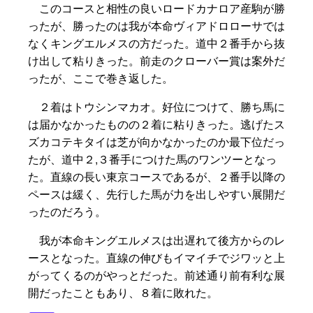
このコースと相性の良いロードカナロア産駒が勝
ったが、勝ったのは我が本命ヴィアドロローサでは
なくキングエルメスの方だった。道中２番手から抜
け出して粘りきった。前走のクローバー賞は案外だ
ったが、ここで巻き返した。
２着はトウシンマカオ。好位につけて、勝ち馬に
は届かなかったものの２着に粘りきった。逃げたス
ズカコテキタイは芝が向かなかったのか最下位だっ
たが、道中２,３番手につけた馬のワンツーとなっ
た。直線の長い東京コースであるが、２番手以降の
ペースは緩く、先行した馬が力を出しやすい展開だ
ったのだろう。
我が本命キングエルメスは出遅れて後方からのレ
ースとなった。直線の伸びもイマイチでジワッと上
がってくるのがやっとだった。前述通り前有利な展
開だったこともあり、８着に敗れた。