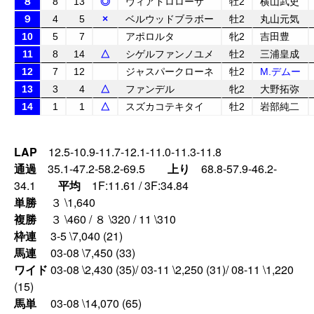
８
8
13
◎
ヴィアドロローサ
牡2
横山武史
９
4
5
×
ベルウッドブラボー
牡2
丸山元気
10
5
7
アポロルタ
牝2
吉田豊
11
8
14
△
シゲルファンノユメ
牡2
三浦皇成
12
7
12
ジャスパークローネ
牡2
M.デムー
13
3
4
△
ファンデル
牝2
大野拓弥
14
1
1
△
スズカコテキタイ
牡2
岩部純二
LAP
12.5-10.9-11.7-12.1-11.0-11.3-11.8
通過
35.1-47.2-58.2-69.5
上り
68.8-57.9-46.2-
34.1
平均
1F:11.61 / 3F:34.84
単勝
３ \1,640
複勝
３ \460 / ８ \320 / 11 \310
枠連
3-5 \7,040 (21)
馬連
03-08 \7,450 (33)
ワイド
03-08 \2,430 (35)/ 03-11 \2,250 (31)/ 08-11 \1,220
(15)
馬単
03-08 \14,070 (65)