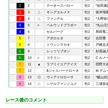
2
2
テーオースパロー
牡2
*岩田康
3
3
△
キングエルメス
牡2
坂井瑠
3
4
△
ファンデル
牝2
*大野拓
4
5
×
ベルウッドブラボー
牡2
*丸山元
4
6
セルバーグ
牡2
和田竜
5
7
アポロルタ
牝2
吉田豊
5
8
トウシンマカオ
牡2
戸崎圭
6
9
レッツリブオン
牡2
杉原誠
6
10
○
コラリン
牝2
C.ルメ
7
11
▲
ラブリイユアアイズ
牝2
団野大
7
12
$ジャスパークローネ
牡2
M.デム
8
13
◎
ヴィアドロローサ
牡2
*横山武
8
14
△
シゲルファンノユメ
牡2
三浦皇
レース後のコメント