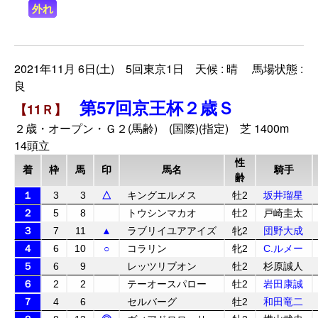
外れ
2021年11月 6日(土) 5回東京1日 天候 : 晴 馬場状態 :
良
第57回京王杯２歳Ｓ
【11Ｒ】
２歳・オープン・Ｇ２(馬齢) (国際)(指定) 芝 1400m
14頭立
性
着
枠
馬
印
馬名
騎手
齢
１
3
3
△
キングエルメス
牡2
坂井瑠星
２
5
8
トウシンマカオ
牡2
戸崎圭太
３
7
11
▲
ラブリイユアアイズ
牝2
団野大成
４
6
10
○
コラリン
牝2
C.ルメー
５
6
9
レッツリブオン
牡2
杉原誠人
６
2
2
テーオースパロー
牡2
岩田康誠
７
4
6
セルバーグ
牡2
和田竜二