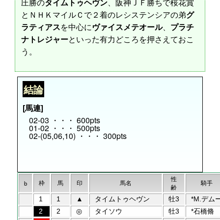
圧勝の
タイムトゥヘヴン
、阪神ＪＦ勝ちで桜花賞
とＮＨＫマイルＣで２着のレシステンシアの弟
グ
ラティアス
を中心に
ヴァイスメテオール
、
プラチ
ナトレジャー
といった有力どころを押さえておこ
う。
結論
[馬連]
02-03 ・・・ 600pts
01-02 ・・・ 500pts
02-(05,06,10) ・・・ 300pts
性
枠
馬
印
馬名
騎手
b
齢
1
1
▲
タイムトゥヘヴン
牡3
*M.デム
2
2
◎
タイソウ
牡3
*石橋脩