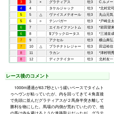
3
3
×
グラティアス
牡3
C.ルメー
4
4
タケルジャック
牡3
*北村宏
5
5
△
ヴァイスメテオール
牡3
丸山元気
5
6
○
テンバガー
牡3
*戸崎圭
6
7
エイカイファントム
牡3
*岩田望
6
8
$ブラックロータス
牡3
*三浦皇
7
9
アクセル
牡3
横山典弘
7
10
△
プラチナトレジャー
牡3
田辺裕信
8
11
ラカン
牡3
*津村明
8
12
ディクテイター
牡3
北村友一
レース後のコメント
1000m通過が63.7秒という緩いペースでタイムト
ゥヘヴンが粘っていたが、内を回ってきて４角直後
で先頭に並んだグラティアスが２馬身半突き離して
勝利を物にした。馬場の内側が荒れていたので、他
の馬は内を避けるような進路取りだったが、グラテ