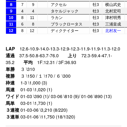
８
7
9
アクセル
牡3
横山武史
９
4
4
タケルジャック
牡3
北村宏司
10
8
11
ラカン
牡3
津村明秀
11
6
8
ブラックロータス
牡3
三浦皇成
12
8
12
ディクテイター
牡3
北村友一
LAP
12.6-10.9-14.0-13.3-12.9-12.3-11.9-11.9-11.3-12.0
通過
37.5-50.8-63.7-76.0
上り
72.3-59.4-47.1-
35.2
平均
1F:12.31 / 3F:36.93
単勝
３ \310
複勝
３ \150 / １ \170 / ６ \300
枠連
1-3 \1,000 (3)
馬連
01-03 \1,020 (1)
ワイド
01-03 \390 (1)/ 03-06 \810 (9)/ 01-06 \890 (13)
馬単
03-01 \1,730 (1)
３連複
01-03-06 \3,210 (8/220)
３連単
03-01-06 \11,750 (18/1320)