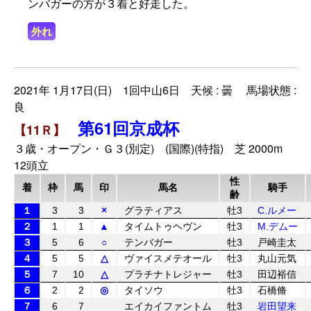
ンバガーの方が３着と好走した。
外れ
2021年 1月17日(日) 1回中山6日 天候 : 曇 馬場状態 :
良
第61回京成杯
【11Ｒ】
３歳・オープン・Ｇ３(別定) (国際)(特指) 芝 2000m
12頭立
性
着
枠
馬
印
馬名
騎手
齢
１
3
3
×
グラティアス
牡3
C.ルメー
２
1
1
▲
タイムトゥヘヴン
牡3
M.デムー
３
5
6
○
テンバガー
牡3
戸崎圭太
４
5
5
△
ヴァイスメテオール
牡3
丸山元気
５
7
10
△
プラチナトレジャー
牡3
田辺裕信
６
2
2
◎
タイソウ
牡3
石橋脩
７
6
7
エイカイファントム
牡3
岩田望来