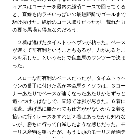
ィアスはコーナーを最内の経済コースで回ってくる
と、直線も内ラチいっぱいの最短距離でゴールまで
駆け抜けた。絶妙のコース取りだったが、荒れた力
の要る馬場も得意なのだろう。
２着は逃げたタイムトゥヘヴンが粘った。ペース
が遅くて前有利ということもあるが、力があるとこ
ろを示した。というわけで良血馬のワンツーで決ま
った。
スローな前有利のペースだったが、タイムトゥヘ
ヴンの番手に付けた我が本命馬タイソウは、３コー
ナーあたりでペースが速くなったあたりからずっと
追っつけっぱなしで、直線では脚が尽きた。６着に
敗退。逃げ馬に勝たれても仕方ががないから２着を
拾いに行くレースをすれば２着はあったかも知れな
いが、勝ちに行って自滅したような感じだった。モ
ーリス産駒を狙ったが、もう１頭のモーリス産駒テ