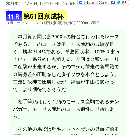
2021年 1月17日(日) 1回中山6日目 15:45発
走
第61回京成杯
11Ｒ
３歳・オープン・Ｇ３(別定) (国際)(特指)芝 2000m 12頭立
皐月賞と同じ芝2000mの舞台で行われるレース
である。このコースはモーリス産駒の成績が良
く、勝率21.4%である。単勝回収率も100%を超え
ていて、馬券的にも狙える。今回は２頭のモーリ
ス産駒が出走するが、その中から前走の新馬戦で
３馬身差の圧勝をした
タイソウ
を本命としよう。
前走は阪神で圧勝したが、舞台が中山に変わっ
て、より期待できそうだ。
相手筆頭はもう１頭のモーリス産駒である
テン
バガー
。モーリス産駒のコース適性に期待しよ
う。
その他の馬では母キストゥヘヴンの良血で前走