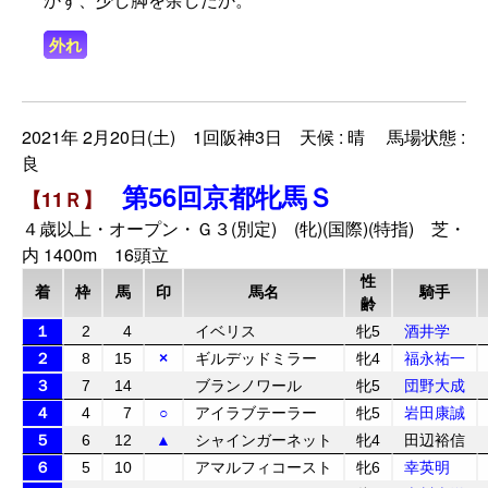
外れ
2021年 2月20日(土) 1回阪神3日 天候 : 晴 馬場状態 :
良
第56回京都牝馬Ｓ
【11Ｒ】
４歳以上・オープン・Ｇ３(別定) (牝)(国際)(特指) 芝・
内 1400m 16頭立
性
着
枠
馬
印
馬名
騎手
齢
１
2
4
イベリス
牝5
酒井学
２
8
15
×
ギルデッドミラー
牝4
福永祐一
３
7
14
ブランノワール
牝5
団野大成
４
4
7
○
アイラブテーラー
牝5
岩田康誠
５
6
12
▲
シャインガーネット
牝4
田辺裕信
６
5
10
アマルフィコースト
牝6
幸英明