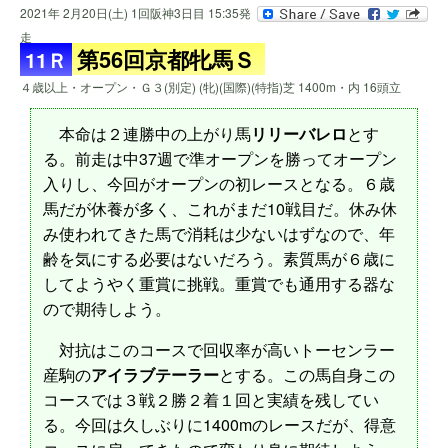
2021年 2月20日(土) 1回阪神3日目 15:35発
走
第56回京都牝馬Ｓ
11Ｒ
４歳以上・オープン・Ｇ３(別定) (牝)(国際)(特指)芝 1400m・内 16頭立
本命は２連勝中の上がり馬
リリーバレロ
とす
る。前走は中37週で準オープンを勝ってオープン
入りし、今回がオープンの初レースとなる。６歳
馬だが休養が多く、これがまだ10戦目だ。休み休
み使われてきた馬で消耗は少ないはずなので、年
齢を気にする必要はないだろう。素質馬が６歳に
してようやく重賞に挑戦。重賞でも通用する器な
ので期待しよう。
対抗はこのコースで回収率が高いトーセンラー
産駒の
アイラブテーラー
とする。この馬自身この
コースでは３戦２勝２着１回と実績を残してい
る。今回は久しぶりに1400mのレースだが、得意