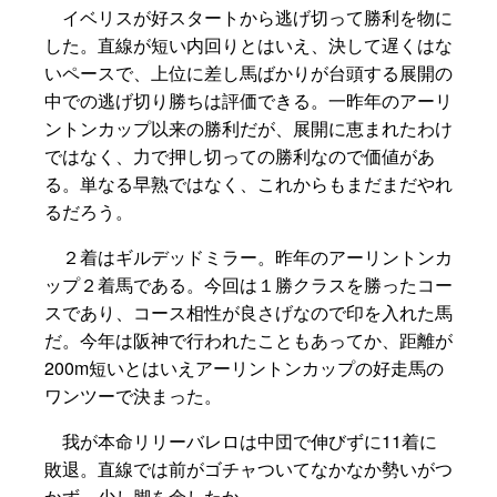
イベリスが好スタートから逃げ切って勝利を物に
した。直線が短い内回りとはいえ、決して遅くはな
いペースで、上位に差し馬ばかりが台頭する展開の
中での逃げ切り勝ちは評価できる。一昨年のアーリ
ントンカップ以来の勝利だが、展開に恵まれたわけ
ではなく、力で押し切っての勝利なので価値があ
る。単なる早熟ではなく、これからもまだまだやれ
るだろう。
２着はギルデッドミラー。昨年のアーリントンカ
ップ２着馬である。今回は１勝クラスを勝ったコー
スであり、コース相性が良さげなので印を入れた馬
だ。今年は阪神で行われたこともあってか、距離が
200m短いとはいえアーリントンカップの好走馬の
ワンツーで決まった。
我が本命リリーバレロは中団で伸びずに11着に
敗退。直線では前がゴチャついてなかなか勢いがつ
かず、少し脚を余したか。