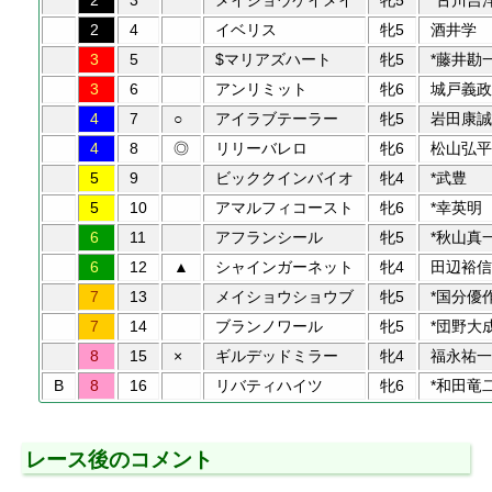
2
3
メイショウケイメイ
牝5
*古川吉
2
4
イベリス
牝5
酒井学
3
5
$マリアズハート
牝5
*藤井勘
3
6
アンリミット
牝6
城戸義政
4
7
○
アイラブテーラー
牝5
岩田康誠
4
8
◎
リリーバレロ
牝6
松山弘平
5
9
ビッククインバイオ
牝4
*武豊
5
10
アマルフィコースト
牝6
*幸英明
6
11
アフランシール
牝5
*秋山真
6
12
▲
シャインガーネット
牝4
田辺裕信
7
13
メイショウショウブ
牝5
*国分優
7
14
ブランノワール
牝5
*団野大
8
15
×
ギルデッドミラー
牝4
福永祐一
B
8
16
リバティハイツ
牝6
*和田竜
レース後のコメント