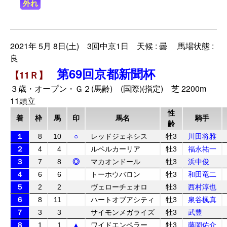
外れ
2021年 5月 8日(土) 3回中京1日 天候 : 曇 馬場状態 :
良
第69回京都新聞杯
【11Ｒ】
３歳・オープン・Ｇ２(馬齢) (国際)(指定) 芝 2200m
11頭立
性
着
枠
馬
印
馬名
騎手
齢
１
8
10
○
レッドジェネシス
牡3
川田将雅
２
4
4
ルペルカーリア
牡3
福永祐一
３
7
8
◎
マカオンドール
牡3
浜中俊
４
6
6
トーホウバロン
牡3
和田竜二
５
2
2
ヴェローチェオロ
牡3
西村淳也
６
8
11
ハートオブアシティ
牡3
泉谷楓真
７
3
3
サイモンメガライズ
牡3
武豊
８
1
1
▲
ワイドエンペラー
牡3
藤岡佑介