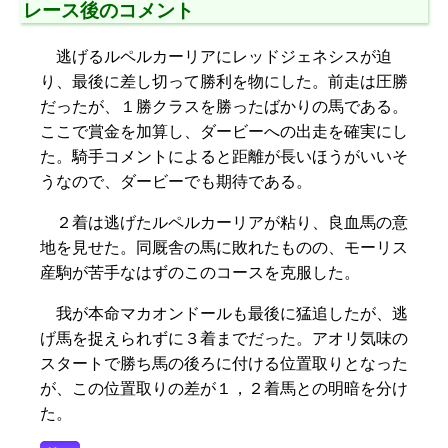
レース後のコメント
逃げるルペルカーリアにレッドジェネシスが迫
り、最後に差し切って勝利を物にした。前走は圧勝
だったが、１勝クラスを勝ったばかりの馬である。
ここで賞金を加算し、ダービーへの出走を確実にし
た。騎手コメントによると距離が長いほうがいいそ
うなので、ダービーでも期待である。
２着は逃げたルペルカーリアが粘り、良血馬の意
地を見せた。同厩舎の馬に敗れたものの、モーリス
産駒が苦手なはずのこのコースを克服した。
我が本命マカオンドールも最後に猛追したが、逃
げ馬を捉えられずに３着までだった。アオリ気味の
スタートで勝ち馬の後ろに付ける位置取りとなった
が、この位置取りの差が１，２着馬との明暗を分け
た。