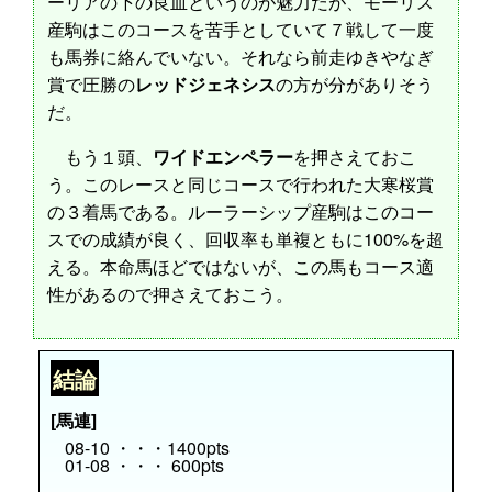
ーリアの下の良血というのが魅力だが、モーリス
産駒はこのコースを苦手としていて７戦して一度
も馬券に絡んでいない。それなら前走ゆきやなぎ
賞で圧勝の
レッドジェネシス
の方が分がありそう
だ。
もう１頭、
ワイドエンペラー
を押さえておこ
う。このレースと同じコースで行われた大寒桜賞
の３着馬である。ルーラーシップ産駒はこのコー
スでの成績が良く、回収率も単複ともに100%を超
える。本命馬ほどではないが、この馬もコース適
性があるので押さえておこう。
結論
[馬連]
08-10 ・・・1400pts
01-08 ・・・ 600pts