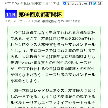
2021年 5月 8日(土) 3回中京1日目 15:35発
走
第69回京都新聞杯
11Ｒ
３歳・オープン・Ｇ２(馬齢) (国際)(指定)芝 2200m 11頭立
今年は京都ではなく中京で行われる京都新聞杯
である。そこで、本命は同じ中京芝2200mで行わ
れた１勝クラス大寒桜賞を勝った
マカオンドール
としよう。中京コースでは２戦２勝の中京巧者で
ある。大寒桜賞と言えば例年は京都新聞杯よりも
先週行われた青葉賞との相関性の強いレースだ
が、中京で行われる今年は京都新聞杯との相関性
が強くなるだろう。コース巧者の
マカオンドール
を本命としよう。
相手本線は
レッドジェネシス
。友道厩舎２頭出
しの一角である。もう１頭の友道厩舎の馬である
ルペルカーリア
もエピファネイアやサートゥルナ