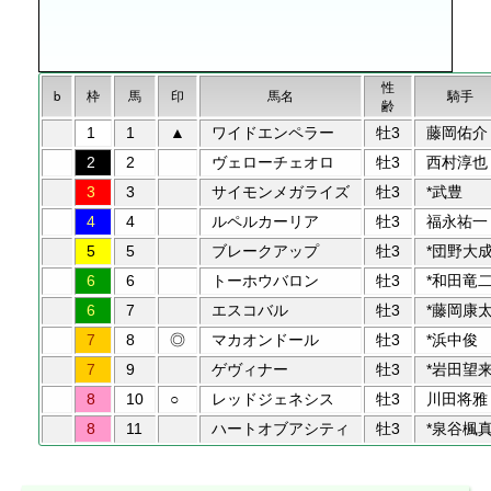
性
b
枠
馬
印
馬名
騎手
齢
1
1
▲
ワイドエンペラー
牡3
藤岡佑介
2
2
ヴェローチェオロ
牡3
西村淳也
3
3
サイモンメガライズ
牡3
*武豊
4
4
ルペルカーリア
牡3
福永祐一
5
5
ブレークアップ
牡3
*団野大
6
6
トーホウバロン
牡3
*和田竜
6
7
エスコバル
牡3
*藤岡康
7
8
◎
マカオンドール
牡3
*浜中俊
7
9
ゲヴィナー
牡3
*岩田望
8
10
○
レッドジェネシス
牡3
川田将雅
8
11
ハートオブアシティ
牡3
*泉谷楓