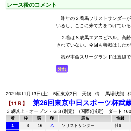
レース後のコメント
昨年の２着馬ソリストサンダーが
いるし、ここに来て力をつけている
２着は８歳馬エアスピネル。高齢
きれていない。今回も善戦はしたが
我が本命スリーグランドは直線で
外れ
2021年11月13日(土) 5回東京3日 天候 : 晴 馬場状態 : 
第26回東京中日スポーツ杯武
【11Ｒ】
３歳以上・オープン・Ｇ３(別定) (国際)(指定) ダート 160
着
枠
馬
印
馬名
性齢
１
8
16
△
ソリストサンダー
牡6