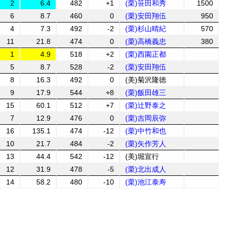
2
6.4
482
+1
(栗)笹田和秀
1500
6
8.7
460
0
(栗)安田翔伍
950
4
7.3
492
-2
(栗)杉山晴紀
570
11
21.8
474
0
(栗)高橋義忠
380
1
4.9
518
+2
(栗)西園正都
5
8.7
528
-2
(栗)安田翔伍
8
16.3
492
0
(美)菊沢隆徳
9
17.9
544
+8
(栗)飯田雄三
15
60.1
512
+7
(栗)辻野泰之
7
12.9
476
0
(栗)吉岡辰弥
16
135.1
474
-12
(栗)中竹和也
10
21.7
484
-2
(栗)矢作芳人
13
44.4
542
-12
(美)堀宣行
12
31.9
478
-5
(栗)北出成人
14
58.2
480
-10
(栗)池江泰寿