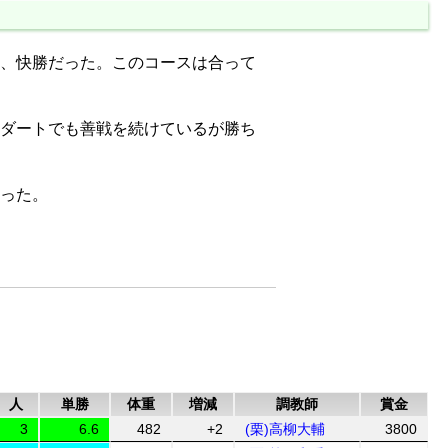
、快勝だった。このコースは合って
ダートでも善戦を続けているが勝ち
った。
人
単勝
体重
増減
調教師
賞金
3
6.6
482
+2
(栗)高柳大輔
3800