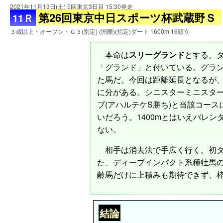
2021年11月13日(土) 5回東京3日目 15:30発走
第26回東京中日スポーツ杯武蔵野Ｓ
11Ｒ
３歳以上・オープン・Ｇ３(別定) (国際)(指定)ダート 1600m 16頭立
本命は
スリーグランド
とする。
「グランド」と付いている。グラ
た馬だ。今回は距離延長となるが、
に分がある。シニスターミニスター産
ブ(アハルテケS勝ち)と当該コー
いだろう。1400mとはいえバレ
ない。
相手は消去法で手広く行く。初ダ
た、ディープインパクト系種牡馬
齢馬だけに上積みも期待できず、
結論