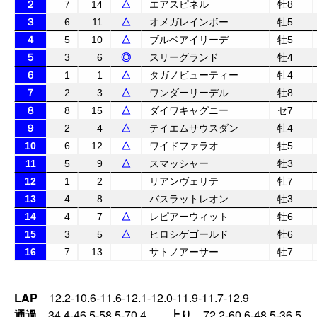
２
7
14
△
エアスピネル
牡8
３
6
11
△
オメガレインボー
牡5
４
5
10
△
ブルベアイリーデ
牡5
５
3
6
◎
スリーグランド
牡4
６
1
1
△
タガノビューティー
牡4
７
2
3
△
ワンダーリーデル
牡8
８
8
15
△
ダイワキャグニー
セ7
９
2
4
△
テイエムサウスダン
牡4
10
6
12
△
ワイドファラオ
牡5
11
5
9
△
スマッシャー
牡3
12
1
2
リアンヴェリテ
牡7
13
4
8
バスラットレオン
牡3
14
4
7
△
レピアーウィット
牡6
15
3
5
△
ヒロシゲゴールド
牡6
16
7
13
サトノアーサー
牡7
LAP
12.2-10.6-11.6-12.1-12.0-11.9-11.7-12.9
通過
34.4-46.5-58.5-70.4
上り
72.2-60.6-48.5-36.5