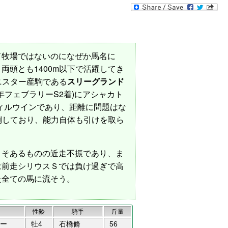
ド牧場ではないのになぜか馬名に
両頭とも1400m以下で活躍してき
ニスター産駒である
スリーグランド
年フェブラリーS2着)にアシャカト
ィルウインであり、距離に問題はな
倒しており、能力自体も引けを取ら
こそあるものの近走不振であり、ま
は前走シリウスＳでは負け過ぎで高
た全ての馬に流そう。
性齢
騎手
斤量
ー
牡4
石橋脩
56