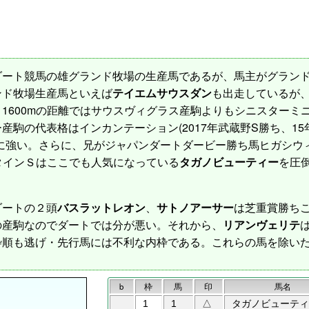
ダート競馬の雄グランド牧場の生産馬であるが、馬主がグラン
ンド牧場生産馬といえば
テイエムサウスダン
も出走しているが、
1600mの距離ではサウスヴィグラス産駒よりもシニスターミ
駒の代表格はインカンテーション(2017年武蔵野S勝ち、15
スに強い。さらに、兄がジャパンダートダービー勝ち馬ヒガシウ
ンタインＳはここでも人気になっている
タガノビューティー
を圧
ートの２頭
バスラットレオン
、
サトノアーサー
は芝重賞勝ち
の産駒なのでダートでは分が悪い。それから、
リアンヴェリテ
枠順も逃げ・先行馬には不利な内枠である。これらの馬を除い
b
枠
馬
印
馬名
1
1
△
タガノビューティ