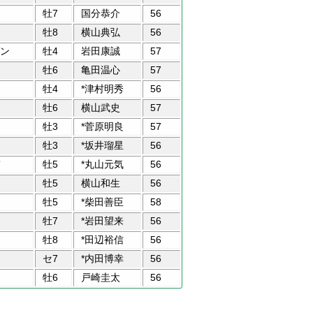
牡7
国分恭介
56
牡8
横山典弘
56
ン
牡4
岩田康誠
57
牡6
亀田温心
57
牡4
*津村明秀
56
牡6
横山武史
57
牡3
*菅原明良
57
牡3
*坂井瑠星
56
牡5
*丸山元気
56
牡5
横山和生
56
牡5
*柴田善臣
58
牡7
*岩田望来
56
牡8
*田辺裕信
56
セ7
*内田博幸
56
牡6
戸崎圭太
56