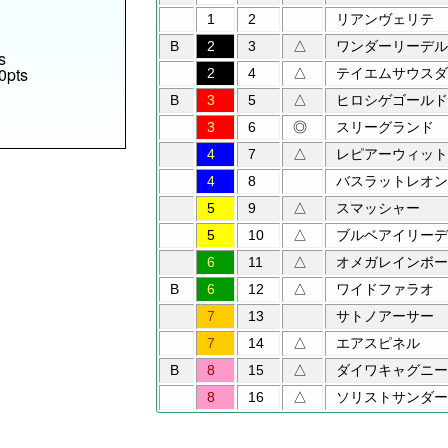
1
2
リアンヴェリテ
B
2
3
△
ワンダーリーデル
s
0pts
2
4
△
テイエムサウスダ
B
3
5
△
ヒロシゲゴールド
3
6
◎
スリーグランド
4
7
△
レピアーウィット
4
8
バスラットレオン
5
9
△
スマッシャー
5
10
△
ブルベアイリーデ
6
11
△
オメガレインボー
B
6
12
△
ワイドファラオ
7
13
サトノアーサー
7
14
△
エアスピネル
B
8
15
△
ダイワキャグニー
8
16
△
ソリストサンダー