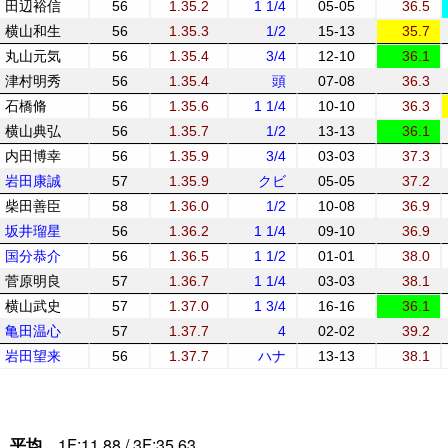
田辺裕信
56
1.35.2
1 1/4
05-05
36.5
横山和生
56
1.35.3
1/2
15-13
35.7
丸山元気
56
1.35.4
3/4
12-10
36.1
津村明秀
56
1.35.4
頭
07-08
36.3
石橋脩
56
1.35.6
1 1/4
10-10
36.3
横山典弘
56
1.35.7
1/2
13-13
36.1
内田博幸
56
1.35.9
3/4
03-03
37.3
岩田康誠
57
1.35.9
クビ
05-05
37.2
柴田善臣
58
1.36.0
1/2
10-08
36.9
坂井瑠星
56
1.36.2
1 1/4
09-10
36.9
国分恭介
56
1.36.5
1 1/2
01-01
38.0
菅原明良
57
1.36.7
1 1/4
03-03
38.1
横山武史
57
1.37.0
1 3/4
16-16
36.1
亀田温心
57
1.37.7
4
02-02
39.2
岩田望来
56
1.37.7
ハナ
13-13
38.1
平均
1F:11.88 / 3F:35.63