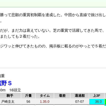
勝って悲願の重賞初制覇を達成した。中団から直線で抜け出し
。
だが、まだ力は衰えていない。芝の重賞で活躍してきた馬で、
またしても２着だった。
ジワッと伸びてきたものの、掲示板に載るのがやっとで５着だ
稍重
蔵野Ｓ
0m 16頭立
騎手
斤量
タイム
着差
通過順
上3F
戸崎圭太
56
1.35.0
07-07
36.0