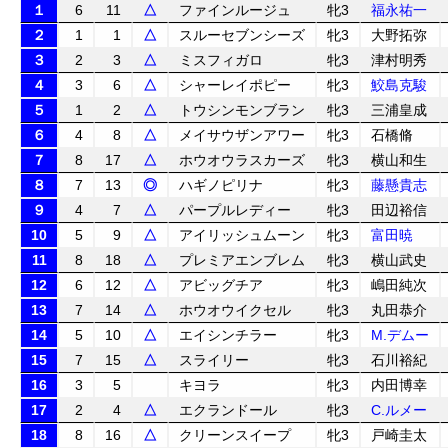
１
6
11
△
ファインルージュ
牝3
福永祐一
２
1
1
△
スルーセブンシーズ
牝3
大野拓弥
３
2
3
△
ミスフィガロ
牝3
津村明秀
４
3
6
△
シャーレイポピー
牝3
鮫島克駿
５
1
2
△
トウシンモンブラン
牝3
三浦皇成
６
4
8
△
メイサウザンアワー
牝3
石橋脩
７
8
17
△
ホウオウラスカーズ
牝3
横山和生
８
7
13
◎
ハギノピリナ
牝3
藤懸貴志
９
4
7
△
パープルレディー
牝3
田辺裕信
10
5
9
△
アイリッシュムーン
牝3
富田暁
11
8
18
△
プレミアエンブレム
牝3
横山武史
12
6
12
△
アビッグチア
牝3
嶋田純次
13
7
14
△
ホウオウイクセル
牝3
丸田恭介
14
5
10
△
エイシンチラー
牝3
M.デムー
15
7
15
△
スライリー
牝3
石川裕紀
16
3
5
キヨラ
牝3
内田博幸
17
2
4
△
エクランドール
牝3
C.ルメー
18
8
16
△
クリーンスイープ
牝3
戸崎圭太