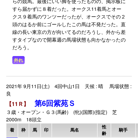
らの競馬。最後にいい脚を使ったものの、掲示板に
すら届かずに８着だった。オークス11着馬とオー
クス９着馬のワンツーだったが、オークスでその２
頭のはるか前にゴールしたこの馬は不発だった。直
線の長い東京の方が向いてるのだろうし、外から差
すタイプなので開幕週の馬場状態も向かなかったの
だろう。
外れ
2021年 9月11日(土) 4回中山1日 天候 : 晴 馬場状態 :
良
第6回紫苑Ｓ
【11Ｒ】
３歳・オープン・Ｇ３(馬齢) (牝)(国際)(指定) 芝
2000m 18頭立
性
着
枠
馬
印
馬名
騎手
齢