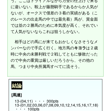
う。ここはトライアルながら万全の仕上げで来る
に違いない。鞍上が藤懸騎手であるからか人気が
ないが、オークスで僅差の３着の実績がある（こ
のレースの出走馬の中では最先着）馬が、賞金面
では並の２勝馬のために本気度が高く、それでい
て人気がないならこれは狙うしかない。
相手はどの馬にが来てもおかしくなさそうなメ
ンバーなので手広く行く。地方馬の
キヨラ
は２歳
時に中央の未勝利戦で２戦してともに惨敗だった
ので中央の重賞は厳しいだろうから、その他の
馬、つまり中央所属馬すべてに流そう。
結論
[馬連]
13-(04,11) ・・・ 300pts
13-(01,02,03,06,07,08,09,10,12,14,15,16,17,18)
・・・ 100pts