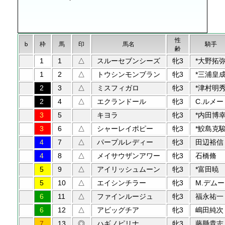
性
b
枠
馬
印
馬名
騎手
齢
1
1
△
スルーセブンシーズ
牝3
*大野拓
1
2
△
トウシンモンブラン
牝3
*三浦皇
2
3
△
ミスフィガロ
牝3
*津村明
2
4
△
エクランドール
牝3
C.ルメー
3
5
キヨラ
牝3
*内田博
3
6
△
シャーレイポピー
牝3
*鮫島克
4
7
△
パープルレディー
牝3
田辺裕信
4
8
△
メイサウザンアワー
牝3
石橋脩
5
9
△
アイリッシュムーン
牝3
*富田暁
5
10
△
エイシンチラー
牝3
M.デムー
6
11
△
ファインルージュ
牝3
福永祐一
6
12
△
アビッグチア
牝3
嶋田純次
7
13
◎
ハギノピリナ
牝3
藤懸貴志