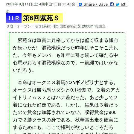
2021年 9月11日(土) 4回中山1日目 15:45発
走
第6回紫苑Ｓ
11Ｒ
３歳・オープン・Ｇ３(馬齢) (牝)(国際)(指定)芝 2000m 18頭立
紫苑Ｓは重賞に昇格してからは堅く収まる傾向
が続いたが、混戦模様だった昨年はそこそこ荒れ
た。今年もメンバーも昨年に引き続いて確たる中
心馬がおらず混戦模様なので、一筋縄ではいかな
いだろう。
本命はオークス３着馬の
ハギノピリナ
とする。
オークスは勝ち馬ソダシと0.1秒差で、２着のアカ
イトリノムスメとはハナ差だった。あと少しで２
着になれた好走である。しかし、結果は３着だっ
たので賞金は加算されていない。収得賞金は900
万で２勝クラスの身である。秋華賞出走を確実に
するためにも、ここで権利が欲しいところだろ