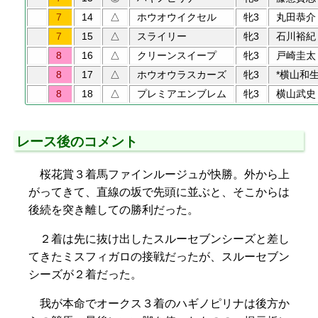
7
14
△
ホウオウイクセル
牝3
丸田恭介
7
15
△
スライリー
牝3
石川裕紀
8
16
△
クリーンスイープ
牝3
戸崎圭太
8
17
△
ホウオウラスカーズ
牝3
*横山和
8
18
△
プレミアエンブレム
牝3
横山武史
レース後のコメント
桜花賞３着馬ファインルージュが快勝。外から上
がってきて、直線の坂で先頭に並ぶと、そこからは
後続を突き離しての勝利だった。
２着は先に抜け出したスルーセブンシーズと差し
てきたミスフィガロの接戦だったが、スルーセブン
シーズが２着だった。
我が本命でオークス３着のハギノピリナは後方か