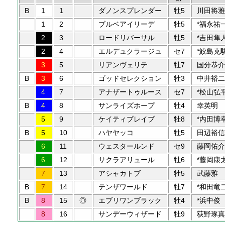
B
1
1
ダノンスプレンダー
牡5
川田将雅
1
2
ブルベアイリーデ
牡5
*福永祐
2
3
ロードリバーサル
牡5
*吉田隼
2
4
エルデュクラージュ
セ7
*鮫島克
3
5
リアンヴェリテ
牡7
国分恭介
B
3
6
ゴッドセレクション
牡3
中井裕二
4
7
アナザートゥルース
セ7
*松山弘
B
4
8
サンライズホープ
牡4
幸英明
5
9
ケイティブレイブ
牡8
*内田博
B
5
10
ハヤヤッコ
牡5
田辺裕信
6
11
ウェスタールンド
セ9
藤岡佑介
6
12
サクラアリュール
牡6
*藤岡康
7
13
アシャカトブ
牡5
武藤雅
B
7
14
テンザワールド
牡7
*和田竜
B
8
15
◎
エブリワンブラック
牡4
*浜中俊
8
16
サンデーウィザード
牡9
荻野琢真