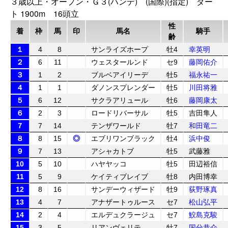
３歳以上・オープン・Ｇ３(ハンデ) (国際)(指定) ダー
ト 1900m 16頭立
性
着
枠
馬
印
馬名
騎手
齢
１
4
8
サンライズホープ
牡4
幸英明
２
6
11
ウェスタールンド
セ9
藤岡佑介
３
1
2
ブルベアイリーデ
牡5
福永祐一
４
1
1
ダノンスプレンダー
牡5
川田将雅
５
6
12
サクラアリュール
牡6
藤岡康太
６
2
3
ロードリバーサル
牡5
吉田隼人
７
7
14
テンザワールド
牡7
和田竜二
８
8
15
◎
エブリワンブラック
牡4
浜中俊
９
7
13
アシャカトブ
牡5
武藤雅
10
5
10
ハヤヤッコ
牡5
田辺裕信
11
5
9
ケイティブレイブ
牡8
内田博幸
12
8
16
サンデーウィザード
牡9
荻野琢真
13
4
7
アナザートゥルース
セ7
松山弘平
14
2
4
エルデュクラージュ
セ7
鮫島克駿
15
3
5
リアンヴェリテ
牡7
国分恭介