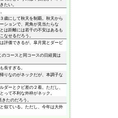
きたい。
要。
３歳にして秋天を制覇。秋天から
ーションで、死角が見当たらな
とは距離には若干の不安はあるも
こなせるだろう。
は評価できるが、皐月賞とダービ
、このコースと同コースの日経賞は
も長すぎる。
帰りなのがネックだが、本調子な
ルダーとクビ差の２着。ただし、
とって不利な外枠がネック。
活きたのだろう。
と似ている。ただし、今年は大外