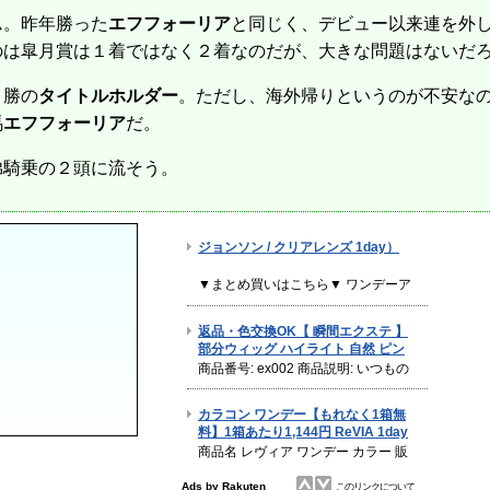
ス
。昨年勝った
エフフォーリア
と同じく、デビュー以来連を外
のは皐月賞は１着ではなく２着なのだが、大きな問題はないだ
２勝の
タイトルホルダー
。ただし、海外帰りというのが不安な
馬
エフフォーリア
だ。
弟騎乗の２頭に流そう。