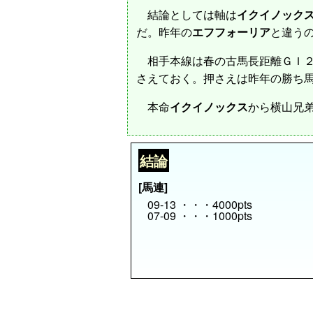
結論としては軸は
イクイノック
だ。昨年の
エフフォーリア
と違う
相手本線は春の古馬長距離ＧＩ
さえておく。押さえは昨年の勝ち
本命
イクイノックス
から横山兄
結論
[馬連]
09-13 ・・・4000pts
07-09 ・・・1000pts