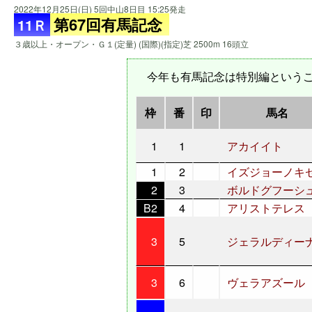
2022年12月25日(日) 5回中山8日目 15:25発走
第67回有馬記念
11Ｒ
３歳以上・オープン・Ｇ１(定量) (国際)(指定)芝 2500m 16頭立
今年も有馬記念は特別編というこ
枠
番
印
馬名
1
1
アカイイト
1
2
イズジョーノキ
2
3
ボルドグフーシ
B2
4
アリストテレス
3
5
ジェラルディー
3
6
ヴェラアズール