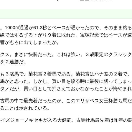
1000m通過が61.2秒とペースが遅かったので、そのまま粘
線ではずるずる下がり９着に敗れた。宝塚記念ではペースが速
響がもろに出てしまったか。
クス。まさに快勝だった。これは強い。３歳限定のクラシック
を２連勝だ。
も３歳馬で、菊花賞２着馬である。菊花賞はハナ差の２着で、
馬かと思った。しかし、買い目を絞る時に最後に切ってしまっ
タノだが、買い目として押さえておかなかったことが悔やまれ
古馬の中で最先着だったのが、このエリザベス女王杯勝ち馬だ
ることは示されている。
のイズジョーノキセキが入る大健闘。古馬牡馬最先着は昨年の