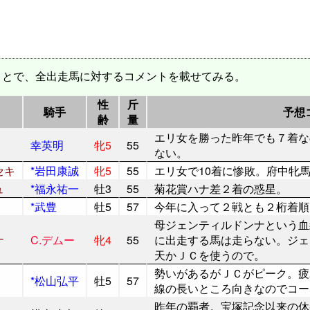
とで、全出走馬に対するコメントを載せてみる。
性
斤
騎手
予想
齢
量
エリ女を勝った昨年でも７着な
幸英明
牝5
55
ない。
セキ
*岩田康誠
牝5
55
エリ女で10着に惨敗。府中牝
ュ
*福永祐一
牡3
55
菊花賞ハナ差２着の惑星。
*武豊
牡5
57
今年に入って２戦とも２桁着順
母ジェンティルドンナという血
ナ
C.デムー
牝4
55
に出走する馬は走らない。ジェ
天かＪＣを使うので。
勢いがあるがＪＣがピーク。疲
*松山弘平
牡5
57
線の長いところ向きなのでコー
昨年の覇者。宝塚記念以来の休