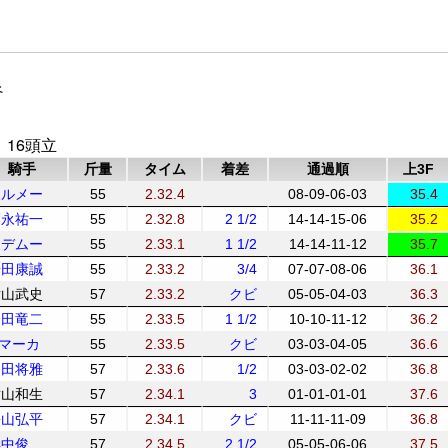
良
 16頭立
騎手
斤量
タイム
着差
通過順
上3F
.ルメー
55
2.32.4
08-09-06-03
35.4
福永祐一
55
2.32.8
2 1/2
14-14-15-06
35.2
.デムー
55
2.33.1
1 1/2
14-14-11-12
35.7
岩田康誠
55
2.33.2
3/4
07-07-08-06
36.1
横山武史
57
2.33.2
クビ
05-05-04-03
36.3
和田竜二
55
2.33.5
1 1/2
10-10-11-12
36.2
.マーカ
55
2.33.5
クビ
03-03-04-05
36.6
川田将雅
57
2.33.6
1/2
03-03-02-02
36.8
横山和生
57
2.34.1
3
01-01-01-01
37.6
松山弘平
57
2.34.1
クビ
11-11-11-09
36.8
浜中俊
57
2.34.5
2 1/2
05-05-06-06
37.5