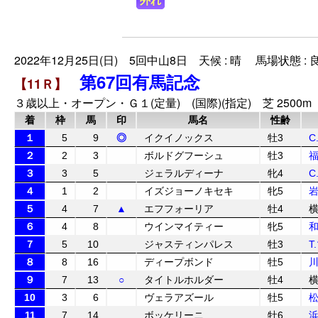
外れ
2022年12月25日(日) 5回中山8日 天候 : 晴 馬場状態 : 
第67回有馬記念
【11Ｒ】
３歳以上・オープン・Ｇ１(定量) (国際)(指定) 芝 2500m
着
枠
馬
印
馬名
性齢
１
5
9
◎
イクイノックス
牡3
C
２
2
3
ボルドグフーシュ
牡3
３
3
5
ジェラルディーナ
牝4
C
４
1
2
イズジョーノキセキ
牝5
５
4
7
▲
エフフォーリア
牡4
６
4
8
ウインマイティー
牝5
７
5
10
ジャスティンパレス
牡3
T
８
8
16
ディープボンド
牡5
９
7
13
○
タイトルホルダー
牡4
10
3
6
ヴェラアズール
牡5
11
7
14
ボッケリーニ
牡6