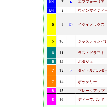
B4
7
▲
エフフォーリア
B4
8
ウインマイティ
5
9
◎
イクイノックス
5
10
ジャスティンパ
6
11
ラストドラフト
6
12
ポタジェ
7
13
○
タイトルホルダ
7
14
ボッケリーニ
8
15
ブレークアップ
8
16
ディープボンド