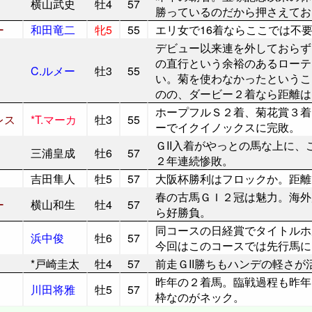
横山武史
牡4
57
勝っているのだから押さえてお
ー
和田竜二
牝5
55
エリ女で16着ならここでは不
デビュー以来連を外しておらず
の直行という余裕のあるローテ
C.ルメー
牡3
55
い。菊を使わなかったというこ
のの、ダービー２着なら距離は
ホープフルＳ２着、菊花賞３着
レス
*T.マーカ
牡3
55
ーでイクイノックスに完敗。
ＧII入着がやっとの馬な上に
三浦皇成
牡6
57
２年連続惨敗。
吉田隼人
牡5
57
大阪杯勝利はフロックか。距離
春の古馬ＧＩ２冠は魅力。海外
ー
横山和生
牡4
57
ら好勝負。
同コースの日経賞でタイトルホ
浜中俊
牡6
57
今回はこのコースでは先行馬に
*戸崎圭太
牡4
57
前走ＧII勝ちもハンデの軽さが
昨年の２着馬。臨戦過程も昨年
川田将雅
牡5
57
枠なのがネック。