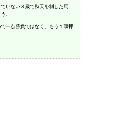
していない３歳で秋天を制した馬
ろう。
ので一点勝負ではなく、もう１頭押