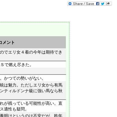
コメント
のでエリ女４着の今年は期待でき
馬Ｓで燃え尽きた。
。かつての勢いがない。
統は魅力。ただしエリ女から有馬
ンティルドンナ級に強い馬なら秋
れが残っている可能性が高い。直
ス適性も疑問。
養明けというのは不安だが、昨年