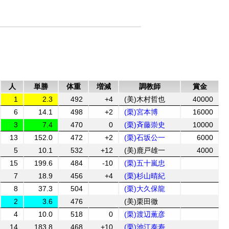
人
単勝
体重
増減
調教師
賞金
1
2.3
492
+4
(美)木村哲也
40000
6
14.1
498
+2
(栗)宮本博
16000
3
7.4
470
0
(栗)斉藤崇史
10000
13
152.0
472
+2
(栗)石坂公一
6000
5
10.1
532
+12
(美)鹿戸雄一
4000
15
199.6
484
-10
(栗)五十嵐忠
7
18.9
456
+4
(栗)杉山晴紀
8
37.3
504
(栗)大久保龍
2
3.6
476
(美)栗田徹
4
10.0
518
0
(栗)渡辺薫彦
14
183.8
468
+10
(栗)池江泰寿