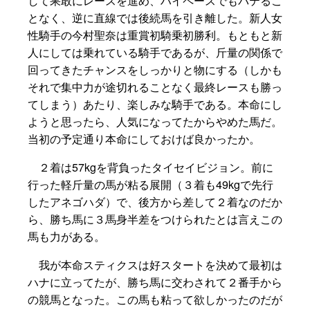
して果敢にレースを進め、ハイペースでもバテるこ
となく、逆に直線では後続馬を引き離した。新人女
性騎手の今村聖奈は重賞初騎乗初勝利。もともと新
人にしては乗れている騎手であるが、斤量の関係で
回ってきたチャンスをしっかりと物にする（しかも
それで集中力が途切れることなく最終レースも勝っ
てしまう）あたり、楽しみな騎手である。本命にし
ようと思ったら、人気になってたからやめた馬だ。
当初の予定通り本命にしておけば良かったか。
２着は57kgを背負ったタイセイビジョン。前に
行った軽斤量の馬が粘る展開（３着も49kgで先行
したアネゴハダ）で、後方から差して２着なのだか
ら、勝ち馬に３馬身半差をつけられたとは言えこの
馬も力がある。
我が本命スティクスは好スタートを決めて最初は
ハナに立ってたが、勝ち馬に交わされて２番手から
の競馬となった。この馬も粘って欲しかったのだが