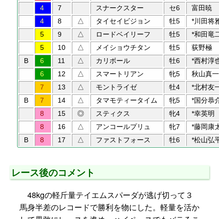
4
7
スナークスター
セ6
富田暁
4
8
△
タイセイビジョン
牡5
*川田将
5
9
△
ロードベイリーフ
牡5
*和田竜
5
10
△
メイショウチタン
牡5
荻野極
B
6
11
△
カリボール
牡6
*西村淳
6
12
△
スマートリアン
牝5
秋山真一
7
13
△
モントライゼ
牡4
*北村友
B
7
14
△
タマモティータイム
牝5
*国分恭
8
15
◎
スティクス
牝4
*幸英明
8
16
△
アンコールプリュ
牝7
*藤岡康
B
8
17
△
ファストフォース
牡6
*松山弘
レース後のコメント
48kgの軽斤量テイエムスパーダが逃げ切って３
馬身半差のレコードで勝利を物にした。軽量を活か