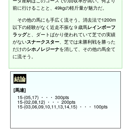
ーダ産駒はこのコースでの回収率が高い。何より
前に行けることと、49kgの軽斤量が魅力だ。
その他の馬にも手広く流そう。消去法で1200m
以下の経験がなく近走不振な９歳馬
レインボーフ
ラッグ
と、ダートばかり使われていて芝での実績
がない
スナークスター
、芝では未勝利戦を勝った
だけの
シホノレジーナ
を消して、その他の馬全て
に流そう。
結論
[馬連]
15-(05,17) ・・・ 300pts
15-(02,08,12) ・・・ 200pts
15-(03,06,09,10,11,13,14,15) ・・・ 100pts