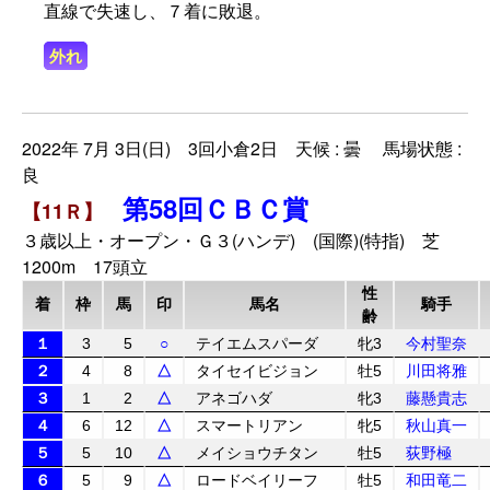
直線で失速し、７着に敗退。
外れ
2022年 7月 3日(日) 3回小倉2日 天候 : 曇 馬場状態 :
良
第58回ＣＢＣ賞
【11Ｒ】
３歳以上・オープン・Ｇ３(ハンデ) (国際)(特指) 芝
1200m 17頭立
性
着
枠
馬
印
馬名
騎手
齢
１
3
5
○
テイエムスパーダ
牝3
今村聖奈
２
4
8
△
タイセイビジョン
牡5
川田将雅
３
1
2
△
アネゴハダ
牝3
藤懸貴志
４
6
12
△
スマートリアン
牝5
秋山真一
５
5
10
△
メイショウチタン
牡5
荻野極
６
5
9
△
ロードベイリーフ
牡5
和田竜二