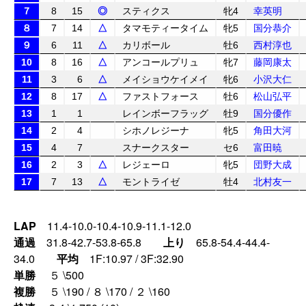
７
8
15
◎
スティクス
牝4
幸英明
８
7
14
△
タマモティータイム
牝5
国分恭介
９
6
11
△
カリボール
牡6
西村淳也
10
8
16
△
アンコールプリュ
牝7
藤岡康太
11
3
6
△
メイショウケイメイ
牝6
小沢大仁
12
8
17
△
ファストフォース
牡6
松山弘平
13
1
1
レインボーフラッグ
牡9
国分優作
14
2
4
シホノレジーナ
牝5
角田大河
15
4
7
スナークスター
セ6
富田暁
16
2
3
△
レジェーロ
牝5
団野大成
17
7
13
△
モントライゼ
牡4
北村友一
LAP
11.4-10.0-10.4-10.9-11.1-12.0
通過
31.8-42.7-53.8-65.8
上り
65.8-54.4-44.4-
34.0
平均
1F:10.97 / 3F:32.90
単勝
５ \500
複勝
５ \190 / ８ \170 / ２ \160