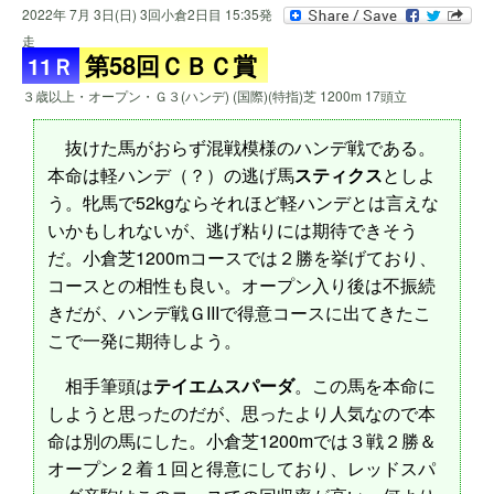
2022年 7月 3日(日) 3回小倉2日目 15:35発
走
第58回ＣＢＣ賞
11Ｒ
３歳以上・オープン・Ｇ３(ハンデ) (国際)(特指)芝 1200m 17頭立
抜けた馬がおらず混戦模様のハンデ戦である。
本命は軽ハンデ（？）の逃げ馬
スティクス
としよ
う。牝馬で52kgならそれほど軽ハンデとは言えな
いかもしれないが、逃げ粘りには期待できそう
だ。小倉芝1200mコースでは２勝を挙げており、
コースとの相性も良い。オープン入り後は不振続
きだが、ハンデ戦ＧIIIで得意コースに出てきたこ
こで一発に期待しよう。
相手筆頭は
テイエムスパーダ
。この馬を本命に
しようと思ったのだが、思ったより人気なので本
命は別の馬にした。小倉芝1200mでは３戦２勝＆
オープン２着１回と得意にしており、レッドスパ