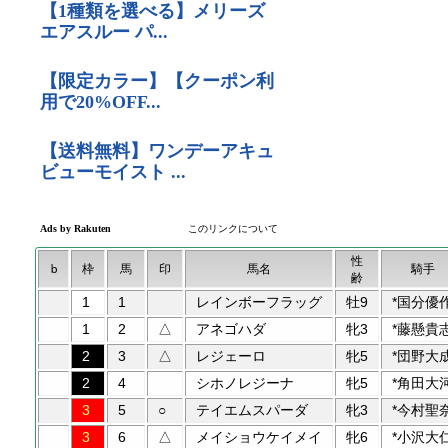
性
b
枠
馬
印
馬名
騎手
齢
1
1
レインボーフラッグ
牡9
*国分優
1
2
△
アネゴハダ
牝3
*藤懸貴
2
3
△
レジェーロ
牝5
*団野大
2
4
シホノレジーナ
牝5
*角田大
3
5
○
テイエムスパーダ
牝3
*今村聖
3
6
△
メイショウケイメイ
牝6
*小沢大