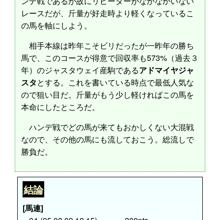
ンデ戦であるが故にリピーターがなかなかいない
レースだが、斤量が好走時より軽くなっているこ
の馬を軸にしよう。
相手本線は昨年こそビリだったが一昨年の勝ち
馬で、このコースが得意で回収率も573%（過去３
年）のジャスタウェイ産駒である
アドマイヤジャ
スタ
とする。これを書いている時点で最低人気な
ので狙い目だ。斤量がもう少し軽ければこの馬を
本命にしたところだ。
ハンデ戦でどの馬が来てもおかしくない大混戦
なので、その他の馬にも流しておこう。総流しで
勝負だ。
結論
[馬連]