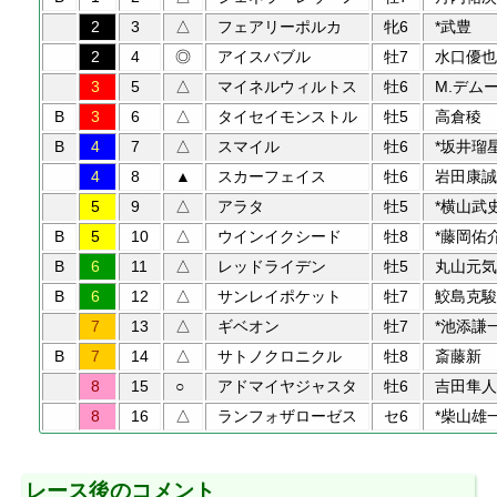
2
3
△
フェアリーポルカ
牝6
*武豊
2
4
◎
アイスバブル
牡7
水口優也
3
5
△
マイネルウィルトス
牡6
M.デム
B
3
6
△
タイセイモンストル
牡5
高倉稜
B
4
7
△
スマイル
牡6
*坂井瑠
4
8
▲
スカーフェイス
牡6
岩田康誠
5
9
△
アラタ
牡5
*横山武
B
5
10
△
ウインイクシード
牡8
*藤岡佑
B
6
11
△
レッドライデン
牡5
丸山元気
B
6
12
△
サンレイポケット
牡7
鮫島克駿
7
13
△
ギベオン
牡7
*池添謙
B
7
14
△
サトノクロニクル
牡8
斎藤新
8
15
○
アドマイヤジャスタ
牡6
吉田隼人
8
16
△
ランフォザローゼス
セ6
*柴山雄
レース後のコメント