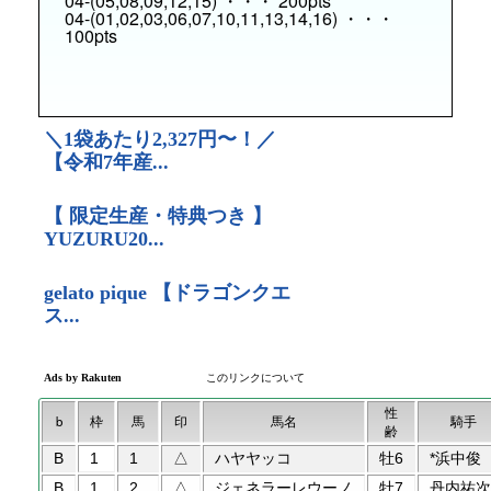
04-(05,08,09,12,15) ・・・ 200pts
04-(01,02,03,06,07,10,11,13,14,16) ・・・
100pts
性
b
枠
馬
印
馬名
騎手
齢
B
1
1
△
ハヤヤッコ
牡6
*浜中俊
B
1
2
△
ジェネラーレウーノ
牡7
丹内祐次