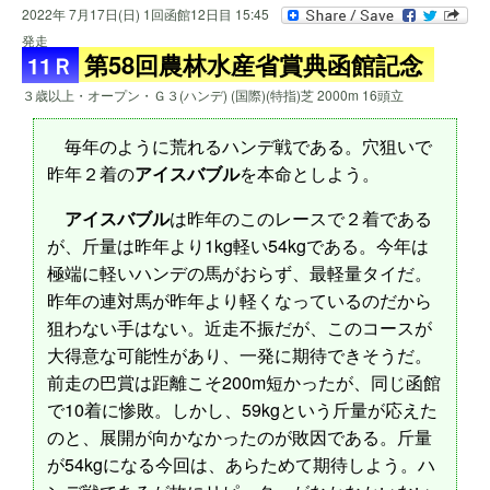
2022年 7月17日(日) 1回函館12日目 15:45
発走
第58回農林水産省賞典函館記念
11Ｒ
３歳以上・オープン・Ｇ３(ハンデ) (国際)(特指)芝 2000m 16頭立
毎年のように荒れるハンデ戦である。穴狙いで
昨年２着の
アイスバブル
を本命としよう。
アイスバブル
は昨年のこのレースで２着である
が、斤量は昨年より1kg軽い54kgである。今年は
極端に軽いハンデの馬がおらず、最軽量タイだ。
昨年の連対馬が昨年より軽くなっているのだから
狙わない手はない。近走不振だが、このコースが
大得意な可能性があり、一発に期待できそうだ。
前走の巴賞は距離こそ200m短かったが、同じ函館
で10着に惨敗。しかし、59kgという斤量が応えた
のと、展開が向かなかったのが敗因である。斤量
が54kgになる今回は、あらためて期待しよう。ハ