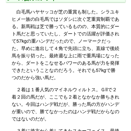
白毛馬ハヤヤッコが芝の重賞も制した。シラユキ
ヒメ一族の白毛馬ではソダシに次ぐ芝重賞制覇であ
る。新馬戦は芝で勝っているものの、本質的にダー
ト馬だと思っていたし、ダートでの活躍が評価され
て57kgの重ハンデだったので、ノーマークだっ
た。早めに進出して４角で先頭に立ち、直線で後続
馬を振り切った。最終週な上に雨で重馬場になった
から、ダートをこなせるパワーのある馬が力を発揮
できたということなのだろう。それでも57kgで勝
つのだから強い馬だ。
２着は１番人気のマイネルウィルトス。ＧIIで２
着２回の馬だが、ここでも２着となかなか勝ちきれ
ない。今回はハンデ戦だが、勝った馬の方がハンデ
が重いので、勝てなかったのはハンデ戦だからなの
ではないのだが。
３着に後方から差してきたスカーフェイス。最後