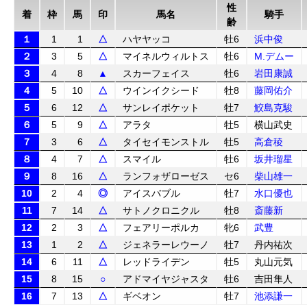
性
着
枠
馬
印
馬名
騎手
齢
１
1
1
△
ハヤヤッコ
牡6
浜中俊
２
3
5
△
マイネルウィルトス
牡6
M.デムー
３
4
8
▲
スカーフェイス
牡6
岩田康誠
４
5
10
△
ウインイクシード
牡8
藤岡佑介
５
6
12
△
サンレイポケット
牡7
鮫島克駿
６
5
9
△
アラタ
牡5
横山武史
７
3
6
△
タイセイモンストル
牡5
高倉稜
８
4
7
△
スマイル
牡6
坂井瑠星
９
8
16
△
ランフォザローゼス
セ6
柴山雄一
10
2
4
◎
アイスバブル
牡7
水口優也
11
7
14
△
サトノクロニクル
牡8
斎藤新
12
2
3
△
フェアリーポルカ
牝6
武豊
13
1
2
△
ジェネラーレウーノ
牡7
丹内祐次
14
6
11
△
レッドライデン
牡5
丸山元気
15
8
15
○
アドマイヤジャスタ
牡6
吉田隼人
16
7
13
△
ギベオン
牡7
池添謙一