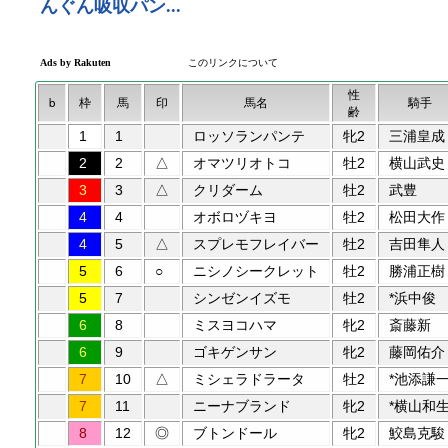
性
b
枠
馬
印
馬名
騎手
齢
1
1
ロッソランパンテ
牝2
三浦皇成
2
2
△
オマツリオトコ
牡2
横山武史
3
3
△
クリダーム
牡2
武豊
4
4
オボロヅキヨ
牡2
松田大作
4
5
△
スプレモフレイバー
牡2
吉田隼人
5
6
○
ニシノシークレット
牡2
勝浦正樹
5
7
シンゼンイズモ
牡2
*浜中俊
6
8
ミスヨコハマ
牝2
斎藤新
6
9
ゴキゲンサン
牝2
藤岡佑介
7
10
△
ミシェラドラータ
牡2
*池添謙
7
11
ニーナブランド
牝2
*横山和
8
12
◎
ブトンドール
牝2
鮫島克駿