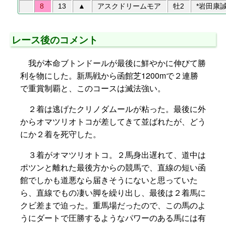
8
13
▲
アスクドリームモア
牡2
*岩田康
レース後のコメント
我が本命ブトンドールが最後に鮮やかに伸びて勝
利を物にした。新馬戦から函館芝1200mで２連勝
で重賞制覇と、このコースは滅法強い。
２着は逃げたクリノダムールが粘った。最後に外
からオマツリオトコが差してきて並ばれたが、どう
にか２着を死守した。
３着がオマツリオトコ。２馬身出遅れて、道中は
ポツンと離れた最後方からの競馬で、直線の短い函
館でしかも道悪なら届きそうにないと思っていた
ら、直線でもの凄い脚を繰り出し、最後は２着馬に
クビ差まで迫った。重馬場だったので、この馬のよ
うにダートで圧勝するようなパワーのある馬には有