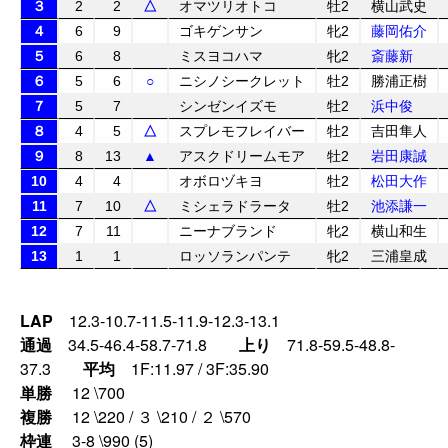
３
2
2
△
オマツリオトコ
牡2
横山武史
４
6
9
ゴキゲンサン
牝2
藤岡佑介
５
6
8
ミスヨコハマ
牝2
斎藤新
６
5
6
○
ニシノシークレット
牡2
勝浦正樹
７
5
7
シンゼンイズモ
牡2
浜中俊
８
4
5
△
スプレモフレイバー
牡2
吉田隼人
９
8
13
▲
アスクドリームモア
牡2
岩田康誠
10
4
4
オボロヅキヨ
牡2
松田大作
11
7
10
△
ミシェラドラータ
牡2
池添謙一
12
7
11
ニーナブランド
牝2
横山和生
13
1
1
ロッソランパンテ
牝2
三浦皇成
LAP
12.3-10.7-11.5-11.9-12.3-13.1
通過
34.5-46.4-58.7-71.8
上り
71.8-59.5-48.8-
37.3
平均
1F:11.97 / 3F:35.90
単勝
12 \700
複勝
12 \220 / ３ \210 / ２ \570
枠連
3-8 \990 (5)