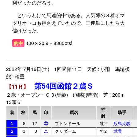
利だったのだろう。
というわけで馬連的中である。人気薄の３着オマ
ツリオトコも押さえていたので、三連単にしたら大
儲けだった。
400 x 20.9 = 8360pts!
的中
2022年 7月16日(土) 1回函館11日 天候 : 小雨 馬場状
態 : 稍重
第54回函館２歳Ｓ
【11Ｒ】
２歳・オープン・Ｇ３(馬齢) (国際)(特指) 芝 1200m
13頭立
性
着
枠
馬
印
馬名
騎手
齢
１
8
12
◎
ブトンドール
牝2
鮫島克駿
２
3
3
△
クリダーム
牡2
武豊