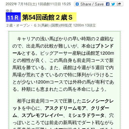
2022年 7月16日(土) 1回函館11日目 15:25
発走
第54回函館２歳Ｓ
11Ｒ
２歳・オープン・Ｇ３(馬齢) (国際)(特指)芝 1200m 13頭立
キャリアの浅い馬ばかりの早い時期の２歳戦な
ので、出走馬の比較が難しいが、本命は
ブトンド
ール
とする。ビッグアーサー産駒は函館芝1200m
との相性が良く、この馬自身も前走同コースで新
馬戦を勝ている。また、函館は今週が５週目で内
馬場が荒れてきているので特に隊列がバラけるこ
とが少ない1200mコースでは外枠の馬が有利であ
る。枠順にも恵まれたこの馬を本命にしよう。
相手は前走同コースで圧勝した
ニシノシークレ
ット
を中心に、
アスクドリームモア
、
クリダー
ム
、
スプレモフレイバー
、
ミシェラドラータ
、穴
っぽいところでは前走の新馬戦でダート戦ながら