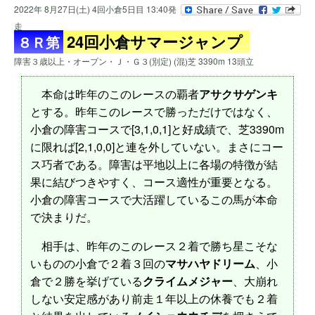
2022年 8月27日(土) 4回小倉5日目 13:40発
走
24回小倉サマージャンプ
８Ｒ第
障害３歳以上・オープン・Ｊ・Ｇ３(別定) (混)芝 3390m 13頭立
本命は昨年のこのレースの覇者
アサクサゲンキ
とする。昨年このレースで勝っただけではなく、
小倉の障害コースで[3,1,0,1]と好成績で、芝3390m
に限れば[2,1,0,0]と連を外していない。まさにコー
ス巧者である。障害は平地以上に各場の特徴が結
果に結びつきやすく、コース適性が重要となる。
小倉の障害コースで大活躍しているこの馬が本命
で決まりだ。
相手は、昨年のこのレース２着で勝ち星こそな
いものの小倉で２着３回の
マサハヤドリーム
、小
倉で２勝を挙げている
クライムメジャー
、大崩れ
しない安定感があり前走１年以上の休養でも２着