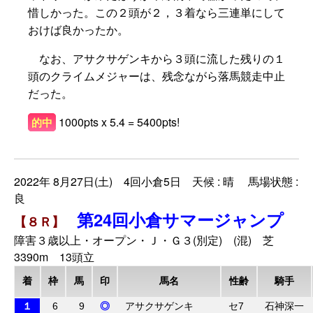
惜しかった。この２頭が２，３着なら三連単にして
おけば良かったか。
なお、アサクサゲンキから３頭に流した残りの１
頭のクライムメジャーは、残念ながら落馬競走中止
だった。
1000pts x 5.4 = 5400pts!
的中
2022年 8月27日(土) 4回小倉5日 天候 : 晴 馬場状態 :
良
第24回小倉サマージャンプ
【８Ｒ】
障害３歳以上・オープン・Ｊ・Ｇ３(別定) (混) 芝
3390m 13頭立
着
枠
馬
印
馬名
性齢
騎手
１
6
9
◎
アサクサゲンキ
セ7
石神深一