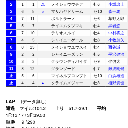
２
1
1
△
メイショウウチデ
牡6
小坂忠士
３
6
8
○
マサハヤドリーム
セ10
森一馬
４
7
11
ポルトラーノ
セ6
草野太郎
５
5
7
テイエムタツマキ
牡4
黒岩悠
６
7
10
テリオスルイ
牡4
中村将之
７
4
5
シャイニーゲール
牡8
小牧加矢
８
8
13
メイショウユウスイ
牡4
西谷誠
９
2
2
シャイニーズラン
牡5
平沢健治
10
3
3
クラウンディバイダ
セ9
伴啓太
11
8
12
グランソード
牡7
難波剛健
止
5
6
マイネルプロンプト
セ10
白浜雄造
止
4
4
▲
クライムメジャー
牡8
植野貴也
LAP
(データ無し)
通過
マイル:104.2
上り
51.7-39.1
平均
1F:13.17 / 3F:39.50
単勝
９ \290