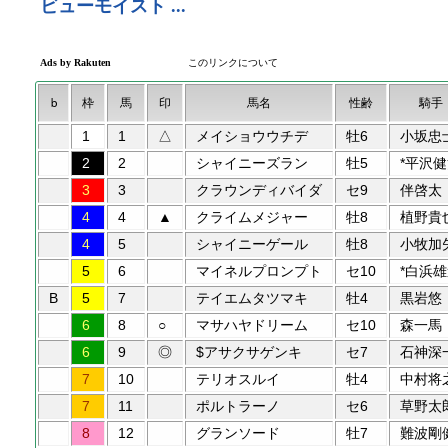
b
枠
馬
印
馬名
性齢
騎手
1
1
△
メイショウウチデ
牡6
小坂忠
2
2
シャイニーズラン
牡5
*平沢
3
3
クラウンディバイダ
セ9
伴啓太
4
4
▲
クライムメジャー
牡8
植野貴
4
5
シャイニーゲール
牡8
小牧加
5
6
マイネルプロンプト
セ10
*白浜
B
5
7
テイエムタツマキ
牡4
黒岩悠
6
8
○
マサハヤドリーム
セ10
森一馬
6
9
◎
$アサクサゲンキ
セ7
石神深
7
10
テリオスルイ
牡4
中村将
7
11
ポルトラーノ
セ6
草野太
8
12
グランソード
牡7
難波剛