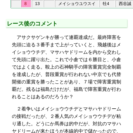
8
13
メイショウユウスイ
牡4
西谷誠
レース後のコメント
アサクサゲンキが勝って連覇達成だ。最終障害を
先頭に迫る３番手まで上がっていくと、飛越後はメ
イショウウチデ、マサハヤドリームを内から交わし
て先頭に躍り出た。これで小倉では６勝目と、小倉
ではよく走る。鞍上の石神騎手の障害重賞完全制覇
を達成したが、普段重賞が行われない中京でも代替
開催の重賞を勝ったことがあり、７場で障害重賞制
覇だ。残るは福島だけだが、福島で障害重賞が行わ
れることはあるのだろうか？
２着争いはメイショウウチデとマサハヤドリーム
の接戦だったが、２番人気のメイショウウチデが粘
り通した。どうにか馬券は的中だが、対抗のマサハ
ヤドリームが来たほうが本線的中で儲かったので、