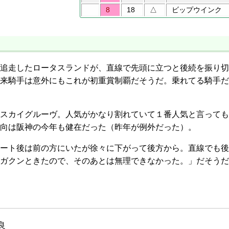
8
18
△
ビップウインク
追走したロータスランドが、直線で先頭に立つと後続を振り切
来騎手は意外にもこれが初重賞制覇だそうだ。乗れてる騎手だ
カイグルーヴ。人気がかなり割れていて１番人気と言っても単
向は阪神の今年も健在だった（昨年が例外だった）。
ート後は前の方にいたが徐々に下がって後方から。直線でも後
ガクンときたので、そのあとは無理できなかった。」だそうだ
良