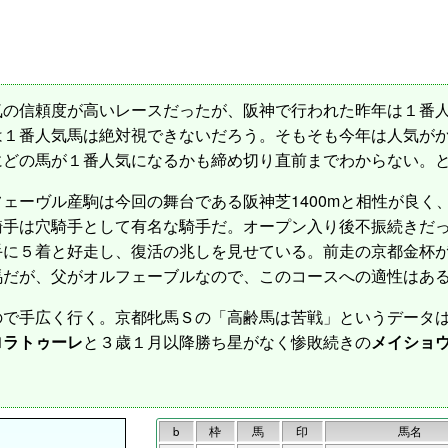
の信頼度が高いレースだったが、阪神で行われた昨年は１番人
は１番人気馬は絶対視できないだろう。そもそも今年は人気が
にどの馬が１番人気になるかも締め切り直前までわからない。
ェーヴル産駒は今回の舞台である阪神芝1400mと相性が良く、
手は穴騎手として有名な騎手だ。オープン入り後不振続きだった
手に５着と好走し、復活の兆しを見せている。前走の京都金杯
馬だが、父がオルフェーブルなので、このコースへの適性はあ
で手広く行く。京都牝馬Ｓの「高齢馬は苦戦」というデータは
ロラトゥーレ
と３歳１月以降勝ち星がなく惨敗続きの
メイショ
b
枠
馬
印
馬名