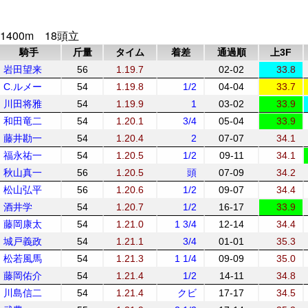
1400m 18頭立
騎手
斤量
タイム
着差
通過順
上3F
岩田望来
56
1.19.7
02-02
33.8
C.ルメー
54
1.19.8
1/2
04-04
33.7
川田将雅
54
1.19.9
1
03-02
33.9
和田竜二
54
1.20.1
3/4
05-04
33.9
藤井勘一
54
1.20.4
2
07-07
34.1
福永祐一
54
1.20.5
1/2
09-11
34.1
秋山真一
56
1.20.5
頭
07-09
34.2
松山弘平
56
1.20.6
1/2
09-07
34.4
酒井学
54
1.20.7
1/2
16-17
33.9
藤岡康太
54
1.21.0
1 3/4
12-14
34.4
城戸義政
54
1.21.1
3/4
01-01
35.3
松若風馬
54
1.21.3
1 1/4
09-09
35.0
藤岡佑介
54
1.21.4
1/2
14-11
34.8
川島信二
54
1.21.4
クビ
17-17
34.5