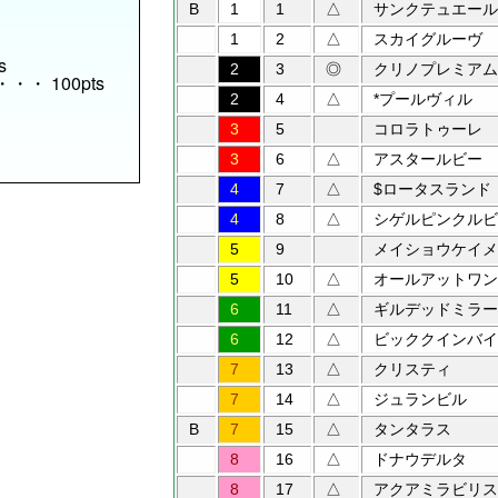
B
1
1
△
サンクテュエール
1
2
△
スカイグルーヴ
s
2
3
◎
クリノプレミアム
) ・・・ 100pts
2
4
△
*プールヴィル
3
5
コロラトゥーレ
3
6
△
アスタールビー
4
7
△
$ロータスランド
4
8
△
シゲルピンクルビ
5
9
メイショウケイメ
5
10
△
オールアットワン
6
11
△
ギルデッドミラー
6
12
△
ビッククインバイ
7
13
△
クリスティ
7
14
△
ジュランビル
B
7
15
△
タンタラス
8
16
△
ドナウデルタ
8
17
△
アクアミラビリス