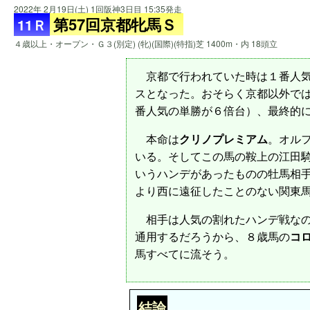
2022年 2月19日(土) 1回阪神3日目 15:35発走
第57回京都牝馬Ｓ
11Ｒ
４歳以上・オープン・Ｇ３(別定) (牝)(国際)(特指)芝 1400m・内 18頭立
京都で行われていた時は１番人気
スとなった。おそらく京都以外で
番人気の単勝が６倍台）、最終的
本命は
クリノプレミアム
。オルフ
いる。そしてこの馬の鞍上の江田騎
いうハンデがあったものの牡馬相
より西に遠征したことのない関東
相手は人気の割れたハンデ戦なの
通用するだろうから、８歳馬の
コ
馬すべてに流そう。
結論