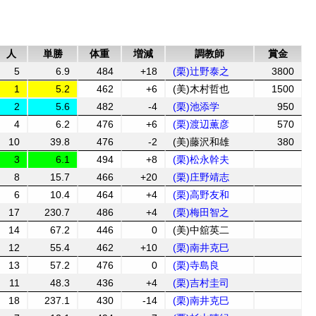
人
単勝
体重
増減
調教師
賞金
5
6.9
484
+18
(栗)辻野泰之
3800
1
5.2
462
+6
(美)木村哲也
1500
2
5.6
482
-4
(栗)池添学
950
4
6.2
476
+6
(栗)渡辺薫彦
570
10
39.8
476
-2
(美)藤沢和雄
380
3
6.1
494
+8
(栗)松永幹夫
8
15.7
466
+20
(栗)庄野靖志
6
10.4
464
+4
(栗)高野友和
17
230.7
486
+4
(栗)梅田智之
14
67.2
446
0
(美)中舘英二
12
55.4
462
+10
(栗)南井克巳
13
57.2
476
0
(栗)寺島良
11
48.3
436
+4
(栗)吉村圭司
18
237.1
430
-14
(栗)南井克巳