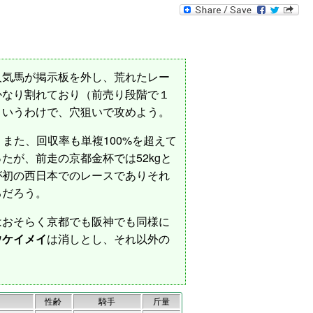
気馬が掲示板を外し、荒れたレー
かなり割れており（前売り段階で１
というわけで、穴狙いで攻めよう。
また、回収率も単複100%を超えて
が、前走の京都金杯では52kgと
が初の西日本でのレースでありそれ
るだろう。
おそらく京都でも阪神でも同様に
ウケイメイ
は消しとし、それ以外の
性齢
騎手
斤量