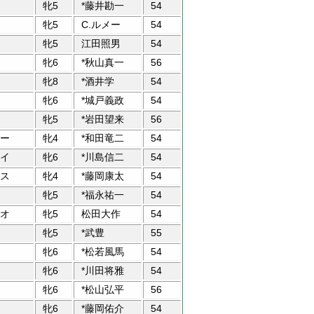
牝5
*藤井勘一
54
牝5
C.ルメー
54
牝5
江田照男
54
牝6
*秋山真一
56
牝8
*酒井学
54
牝6
*城戸義政
54
牝5
*岩田望来
56
ー
牝4
*和田竜二
54
イ
牝6
*川島信二
54
ス
牝4
*藤岡康太
54
牝5
*福永祐一
54
オ
牝5
松田大作
54
牝5
*武豊
55
牝6
*松若風馬
54
牝6
*川田将雅
54
牝6
*松山弘平
56
牝6
*藤岡佑介
54