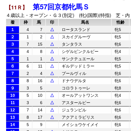
第57回京都牝馬Ｓ
【11Ｒ】
４歳以上・オープン・Ｇ３(別定) (牝)(国際)(特指) 芝・内 
着
枠
馬
印
馬名
性齢
１
4
7
△
ロータスランド
牝5
２
1
2
△
スカイグルーヴ
牝5
３
7
15
△
タンタラス
牝6
４
4
8
△
シゲルピンクルビー
牝4
５
1
1
△
サンクテュエール
牝5
６
6
11
△
ギルデッドミラー
牝5
７
2
4
△
プールヴィル
牝6
８
8
16
△
ドナウデルタ
牝6
９
3
5
コロラトゥーレ
牝8
10
5
10
△
オールアットワンス
牝4
11
3
6
△
アスタールビー
牝6
12
7
14
△
ジュランビル
牝6
13
8
17
△
アクアミラビリス
牝6
14
5
9
メイショウケイメイ
牝6