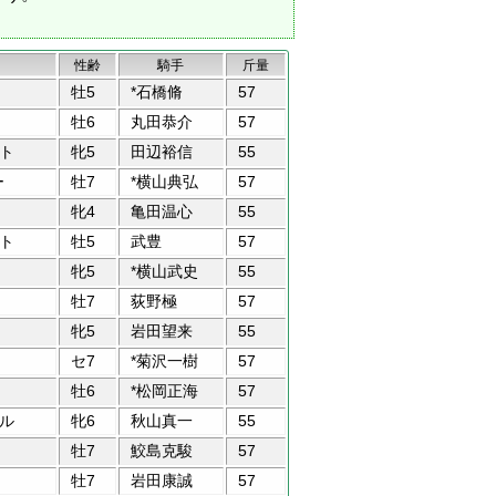
性齢
騎手
斤量
牡5
*石橋脩
57
牡6
丸田恭介
57
ト
牝5
田辺裕信
55
ー
牡7
*横山典弘
57
牝4
亀田温心
55
ト
牡5
武豊
57
牝5
*横山武史
55
牡7
荻野極
57
牝5
岩田望来
55
セ7
*菊沢一樹
57
牡6
*松岡正海
57
ル
牝6
秋山真一
55
牡7
鮫島克駿
57
牡7
岩田康誠
57