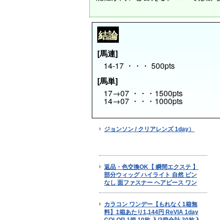
結論
[馬連]
14-17 ・・・ 500pts
[馬単]
17→07 ・・・1500pts
14→07 ・・・1000pts