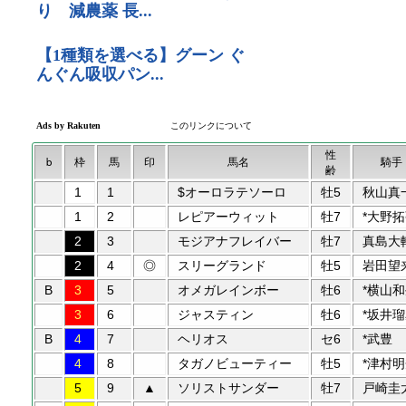
性
b
枠
馬
印
馬名
騎手
齢
1
1
$オーロラテソーロ
牡5
秋山真
1
2
レピアーウィット
牡7
*大野
2
3
モジアナフレイバー
牡7
真島大
2
4
◎
スリーグランド
牡5
岩田望
B
3
5
オメガレインボー
牡6
*横山
3
6
ジャスティン
牡6
*坂井
B
4
7
ヘリオス
セ6
*武豊
4
8
タガノビューティー
牡5
*津村
5
9
▲
ソリストサンダー
牡7
戸崎圭