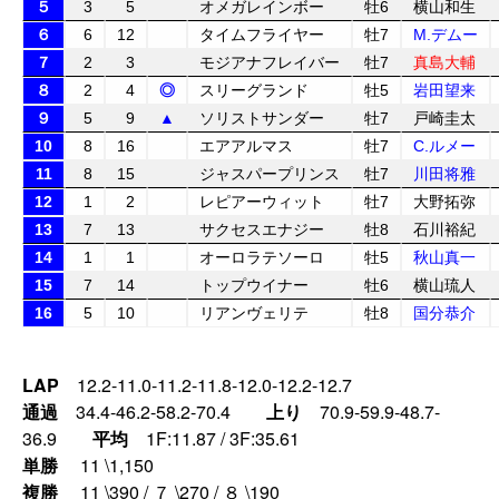
５
3
5
オメガレインボー
牡6
横山和生
６
6
12
タイムフライヤー
牡7
M.デムー
７
2
3
モジアナフレイバー
牡7
真島大輔
８
2
4
◎
スリーグランド
牡5
岩田望来
９
5
9
▲
ソリストサンダー
牡7
戸崎圭太
10
8
16
エアアルマス
牡7
C.ルメー
11
8
15
ジャスパープリンス
牡7
川田将雅
12
1
2
レピアーウィット
牡7
大野拓弥
13
7
13
サクセスエナジー
牡8
石川裕紀
14
1
1
オーロラテソーロ
牡5
秋山真一
15
7
14
トップウイナー
牡6
横山琉人
16
5
10
リアンヴェリテ
牡8
国分恭介
LAP
12.2-11.0-11.2-11.8-12.0-12.2-12.7
通過
34.4-46.2-58.2-70.4
上り
70.9-59.9-48.7-
36.9
平均
1F:11.87 / 3F:35.61
単勝
11 \1,150
複勝
11 \390 / ７ \270 / ８ \190