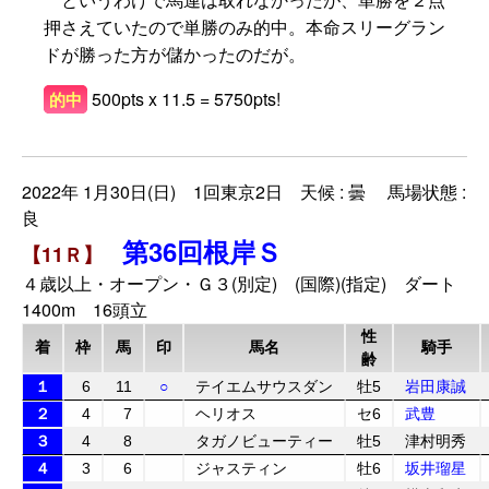
押さえていたので単勝のみ的中。本命スリーグラン
ドが勝った方が儲かったのだが。
500pts x 11.5 = 5750pts!
的中
2022年 1月30日(日) 1回東京2日 天候 : 曇 馬場状態 :
良
第36回根岸Ｓ
【11Ｒ】
４歳以上・オープン・Ｇ３(別定) (国際)(指定) ダート
1400m 16頭立
性
着
枠
馬
印
馬名
騎手
齢
１
6
11
○
テイエムサウスダン
牡5
岩田康誠
２
4
7
ヘリオス
セ6
武豊
３
4
8
タガノビューティー
牡5
津村明秀
４
3
6
ジャスティン
牡6
坂井瑠星