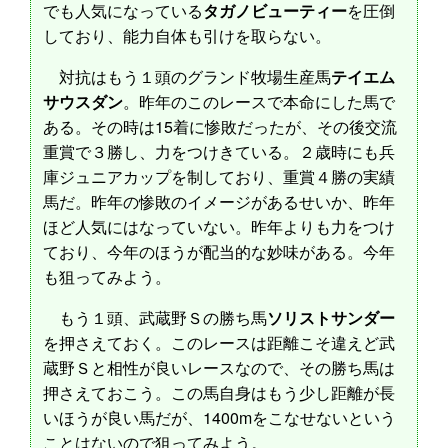
でも人気になっている
タガノビューティー
を圧倒
しており、能力自体も引けを取らない。
対抗はもう１頭のグランド牧場生産馬
テイエム
サウスダン
。昨年のこのレースで本命にした馬で
ある。その時は15着に惨敗だったが、その後交流
重賞で３勝し、力をつけきている。２歳時にも兵
庫ジュニアカップを制しており、重賞４勝の実績
馬だ。昨年の惨敗のイメージがあるせいか、昨年
ほど人気にはなっていない。昨年よりも力をつけ
ており、今年のほうが配当的な妙味がある。今年
も狙ってみよう。
もう１頭、武蔵野Ｓの勝ち馬
ソリストサンダー
を押さえておく。このレースは距離こそ違えど武
蔵野Ｓと相性が良いレースなので、その勝ち馬は
押さえておこう。この馬自身はもう少し距離が長
いほうが良い馬だが、1400mをこなせないという
ことはないので狙ってみよう。