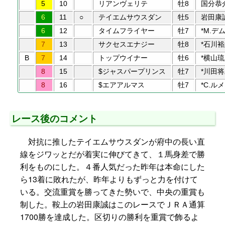
5
10
リアンヴェリテ
牡8
国分恭
6
11
○
テイエムサウスダン
牡5
岩田康
6
12
タイムフライヤー
牡7
*M.デ
7
13
サクセスエナジー
牡8
*石川
B
7
14
トップウイナー
牡6
*横山
8
15
$ジャスパープリンス
牡7
*川田
8
16
$エアアルマス
牡7
*C.ル
レース後のコメント
対抗に推したテイエムサウスダンが府中の長い直
線をジワッとだが着実に伸びてきて、１馬身差で勝
利をものにした。４番人気だった昨年は本命にした
ら13着に敗れたが、昨年よりもずっと力を付けて
いる。交流重賞を勝ってきた勢いで、中央の重賞も
制した。鞍上の岩田康誠はこのレースでＪＲＡ通算
1700勝を達成した。区切りの勝利を重賞で飾るよ