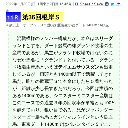
2022年 1月30日(日) 1回東京2日目 15:45発
走
第36回根岸Ｓ
11Ｒ
４歳以上・オープン・Ｇ３(別定) (国際)(指定)ダート 1400m 16頭立
混戦模様のメンバー構成だが、本命は
スリーグ
ランド
とする。ダート競馬の雄グランド牧場の生
産馬であるが、馬主がグランド牧場ではないのに
なぜか馬名に「グランド」と付いている。グラン
ド牧場生産馬といえば
テイエムサウスダン
も出走
しているが、両頭とも1400m以下で活躍してきた
馬だ。昨年の武蔵野Ｓで本命にしたら５着だった
が、距離が少し長すぎたのだろう。今回は実績の
ある1400mである。シニスターミニスター産駒は
このコースでの過去３年の回収率が単複とも100%
を超えており、狙い目である。兄がジャパンダー
トダービー勝ち馬ヒガシウィルウインという良血
馬。東京ダート1400mではバレンタインＳでここ