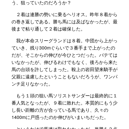
う、狙っていたのだろうか？
２着は連勝の勢いに乗るヘリオス。昨年８着から
の巻き返しである。勝ち馬には及ばなかったが、最
後まで粘り通して２着は確保した。
我が本命スリーグランドは８着。中団から上がっ
ていき、残り300mぐらいで３番手まで上がったの
だが、そこからの伸びが今ひとつだった。バテては
いなかったが、伸びるわけでもなく、後ろから来た
馬の台頭を許してしまった。鞍上の岩田望来騎手が
父親に遠慮したということもないだろうが、ワンパ
ンチ足りなかった。
もう１頭の狙い馬ソリストサンダーは最終的に１
番人気となったが、９着に敗れた。本質的にもう少
し長い距離の方が合っている馬であり、久々の
1400mに戸惑ったのか伸びがいまいちだった。
というわけで馬連は取れなかったが、単勝を２点